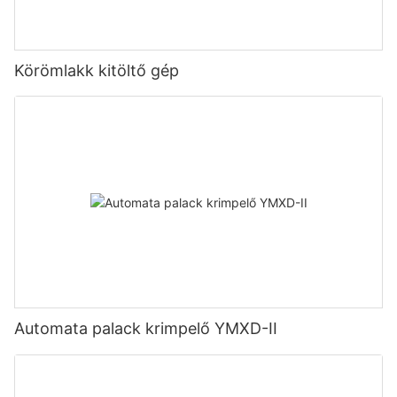
Körömlakk kitöltő gép
Automata palack krimpelő YMXD-II