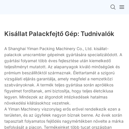
Kisállat Palackfejtő Gép: Tudnivalók
A Shanghai Yiman Packing Machinery Co., Ltd. kisállat-
palackok unscrambler gépeinek gyártására specializálódott. A
gyártási folyamat több éves fejlesztése után kiemelkedő
teljesítményt mutatott. Az alapanyagok kiváló minőségűek és
prémium beszállítóktól származnak. Élettartamát a szigorú
vizsgálati eljárás garantálja, amely megfelel a nemzetközi
szabványoknak. A termék teljes gyártása során aprólékos
figyelmet fordítanak, ami biztosítja, hogy teljes életciklusa
legyen. Mindezek az átgondolt intézkedések hatalmas
növekedési kilátásokhoz vezetnek.
A Yiman Machinery viszonylag erős erővel rendelkezik ezen a
területen, és az ügyfelek nagyon bíznak benne. Az évek során
tapasztalt folyamatos fejlődés nagymértékben növelte a márka
befolyását a piacon. Termékeinket több tucat országban