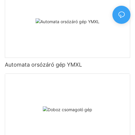
Automata orsózáró gép YMXL