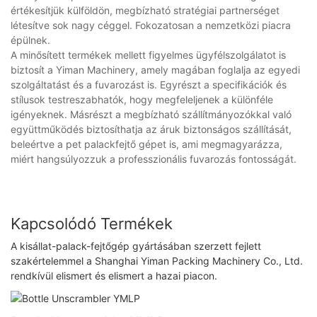
értékesítjük külföldön, megbízható stratégiai partnerséget
létesítve sok nagy céggel. Fokozatosan a nemzetközi piacra
épülnek.
A minősített termékek mellett figyelmes ügyfélszolgálatot is
biztosít a Yiman Machinery, amely magában foglalja az egyedi
szolgáltatást és a fuvarozást is. Egyrészt a specifikációk és
stílusok testreszabhatók, hogy megfeleljenek a különféle
igényeknek. Másrészt a megbízható szállítmányozókkal való
együttműködés biztosíthatja az áruk biztonságos szállítását,
beleértve a pet palackfejtő gépet is, ami megmagyarázza,
miért hangsúlyozzuk a professzionális fuvarozás fontosságát.
Kapcsolódó Termékek
A kisállat-palack-fejtőgép gyártásában szerzett fejlett
szakértelemmel a Shanghai Yiman Packing Machinery Co., Ltd.
rendkívül elismert és elismert a hazai piacon.