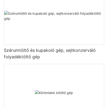
Szérumtöltő és kupakoló gép, sejtkonzerváló
folyadéktöltő gép