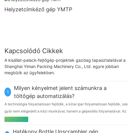
Helyzetcímkéző gép YMTP
Kapcsolódó Cikkek
A kisállat-palack-fejtőgép-projektek gazdag tapasztalatával a
Shanghai Yiman Packing Machinery Co., Ltd. egyre jobban
megbízik az ügyfelekben.
Milyen kényelmet jelent számunkra a
1
töltőgép automatizálás?
A technológia folyamatosan fejlődik, a kínai ipar folyamatosan fejlődik, sok
gyár nem elégedett a kézi munkával, hanem a gépesítés folyamatával. Az
elmúlt években azonban Kínában számos technológiai vállalat
Olvass tovább
felemelkedett, és saját erejére támaszkodva rengeteg automatizálási
Hatékony Bottle Unscrambler gép
berendezést gyárt, ami hazánkat is a világ élvonalába emelte.