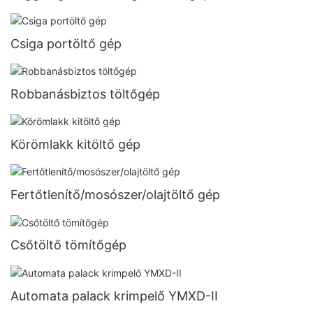
Csiga portöltő gép
Robbanásbiztos töltőgép
Körömlakk kitöltő gép
Fertőtlenítő/mosószer/olajtöltő gép
Csőtöltő tömítőgép
Automata palack krimpelő YMXD-II