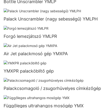
Bottle Unscrambler YMLP
Palack Unscrambler (nagy sebességű) YMLPH
Forgó lemezjátszó YMLPR
Air Jet palackmosó gép YMXPA
YMXPR palacköblítő gép
Palackcsomagoló / zsugorhüvelyes címkézőgép
Függőleges ultrahangos mosógép YMX