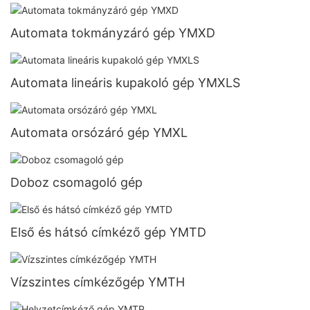
Automata tokmányzáró gép YMXD
Automata lineáris kupakoló gép YMXLS
Automata orsózáró gép YMXL
Doboz csomagoló gép
Első és hátsó címkéző gép YMTD
Vízszintes címkézőgép YMTH