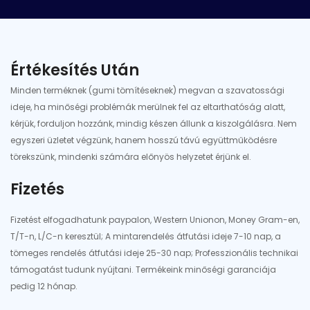
Értékesítés Után
Minden terméknek (gumi tömítéseknek) megvan a szavatossági
ideje, ha minőségi problémák merülnek fel az eltarthatóság alatt,
kérjük, forduljon hozzánk, mindig készen állunk a kiszolgálásra. Nem
egyszeri üzletet végzünk, hanem hosszú távú együttműködésre
törekszünk, mindenki számára előnyös helyzetet érjünk el.
Fizetés
Fizetést elfogadhatunk paypalon, Western Unionon, Money Gram-en,
T/T-n, L/C-n keresztül; A mintarendelés átfutási ideje 7-10 nap, a
tömeges rendelés átfutási ideje 25-30 nap; Professzionális technikai
támogatást tudunk nyújtani. Termékeink minőségi garanciája
pedig 12 hónap.