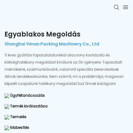
Egyablakos Megoldás
Shanghai Yiman Packing Machinery Co., Ltd
11 éves gyártási tapasztalatunkkal alacsony kockázatú és
költséghatékony megoldást kínálunk az Ön igényeire. Tapasztalt
mérnökeink, szakmunkásaink, valamint speciális berendezések
állnak rendelkezésünkre. Nem számít, mi a problémája, magasan
képzett csapatunk hatékony megoldást tud Önnek kidolgozni
Ügyféltanácsadás
Termék kiválasztása
Termelés
Kézbesítés