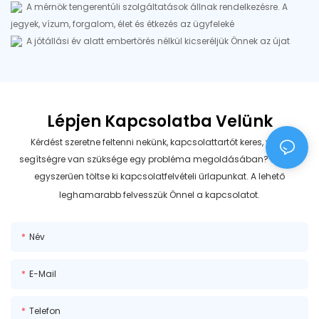
A mérnök tengerentúli szolgáltatások állnak rendelkezésre. A
jegyek, vízum, forgalom, élet és étkezés az ügyfeleké
A jótállási év alatt embertörés nélkül kicseréljük Önnek az újat
Lépjen Kapcsolatba Velünk
Kérdést szeretne feltenni nekünk, kapcsolattartót keres, vagy
segítségre van szüksége egy probléma megoldásában? Ezután
egyszerűen töltse ki kapcsolatfelvételi űrlapunkat. A lehető
leghamarabb felvesszük Önnel a kapcsolatot.
Név
E-Mail
Telefon