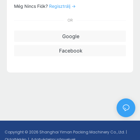
Még Nincs Fiók?
Regisztrálj →
OR
Google
Facebook
Copyright © 2026 Shanghai Yiman Packing Machinery Co., Ltd. |
Oldaltérkép
|
Adatvédelmi irányelvek