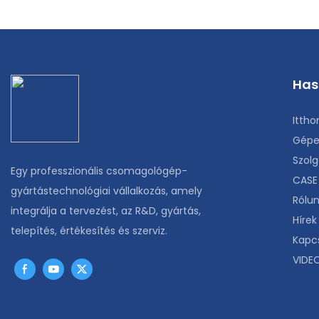
Has
Ittho
Gépe
Szolg
Egy professzionális csomagológép-
CASE
gyártástechnológiai vállalkozás, amely
Rólu
integrálja a tervezést, az R&D, gyártás,
Hírek
telepítés, értékesítés és szerviz.
Kapc
VIDE