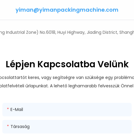
yiman@yimanpackingmachine.com
g Industrial Zone) No.6018, Huyi Highway, Jiading District, Shangh
Lépjen Kapcsolatba Velünk
kapcsolattartót keres, vagy segítségre van szüksége egy probl
solatfelvételi űrlapunkat. A lehető leghamarabb felvesszük Önnel
E-Mail
Társaság