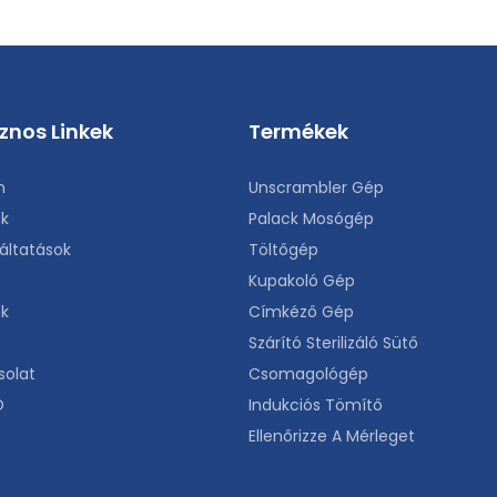
znos Linkek
Termékek
n
Unscrambler Gép
k
Palack Mosógép
áltatások
Töltőgép
Kupakoló Gép
nk
Címkéző Gép
Szárító Sterilizáló Sütő
solat
Csomagológép
O
Indukciós Tömítő
Ellenőrizze A Mérleget