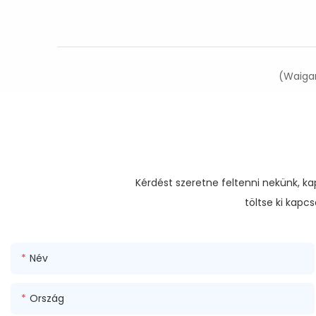
(Waigan
Kérdést szeretne feltenni nekünk, 
töltse ki kapc
Név
Ország