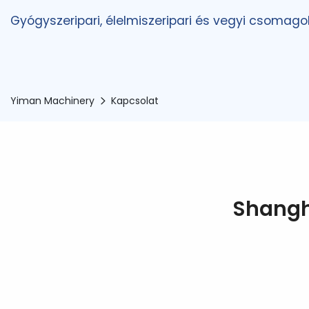
Gyógyszeripari, élelmiszeripari és vegyi csomago
Yiman Machinery
Kapcsolat
Shangh