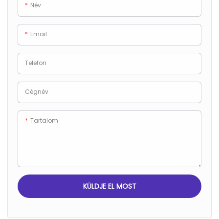
tételek biztonságosan és szépen
Név
csomagolva legyenek
szállításhoz vagy tároláshoz
Email
Telefon
Cégnév
Tartalom
KÜLDJE EL MOST