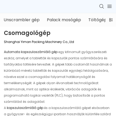
Unscrambler gép
Palack mosógép
Töltőgép
Csomagológép
Shanghai Yiman Packing Machinery Co., Ltd
Automata kapszulaszámláló gép
egy kifinomult gyógyszerészeti
eszköz, amelyet a tabletták és kapszulák pontos számlálására és
tartályokba töltésére terveztek. A gépek több csatornát használnak a
különböző méretű tabletták és kapszulák egyidejű feldolgozására,
növelve ezzel a csomagolási folyamat hatékonyságát és
termelékenységét. A gépek olyan élvonalbeli technológiákat
alkalmaznak, mint az optikai érzékelők, vibrációs adagolók és
programozható logikai vezérlők (PLC), hogy biztosítsák a pontos
számlálást és adagolást.
A
kapszulaszámláló gép
és a kapszulaszámláló gépet elsősorban
a gyógyszer- és egészségügyi iparban használják különféle szilárd