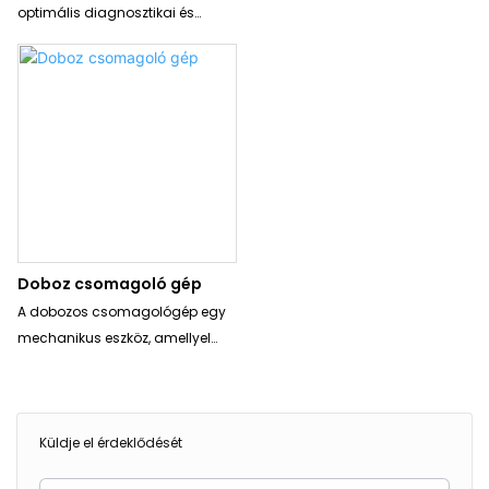
optimális diagnosztikai és
egyéb anyagok
számítógépes technológiával
csomagolására olyan
van integrálva a többcsatornás
iparágakban, mint az
számlálók eléréséhez. Pontosan
élelmiszeripar, a gyógyszeripar,
megszámolja és kitölti a
a kozmetikumok és a vegyszerek
tabletták, kapszulák, kapszulák,
lágy kapszulák és átlátszó
termékek minden formáját,
cserealkatrészek nélkül
Doboz csomagoló gép
A dobozos csomagológép egy
mechanikus eszköz, amellyel
hatékonyan és automatikusan
csomagolják a termékeket
dobozokba. Úgy tervezték, hogy
egyszerűsítse a csomagolási
Küldje el érdeklődését
folyamatot, és biztosítsa, hogy a