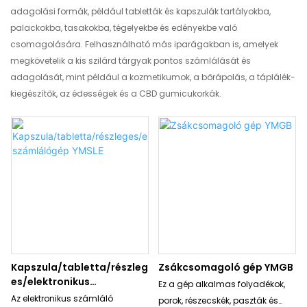
adagolási formák, például tabletták és kapszulák tartályokba,
palackokba, tasakokba, tégelyekbe és edényekbe való
csomagolására. Felhasználható más iparágakban is, amelyek
megkövetelik a kis szilárd tárgyak pontos számlálását és
adagolását, mint például a kozmetikumok, a bőrápolás, a táplálék-
kiegészítők, az édességek és a CBD gumicukorkák.
Kapszula/tabletta/részleg
Zsákcsomagoló gép YMGB
es/elektronikus
Ez a gép alkalmas folyadékok,
számlálógép YMSLE
Az elektronikus számláló
porok, részecskék, paszták és