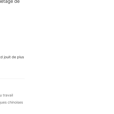
uetage de
 jouit de plus
 travail
ques chinoises
ment placé