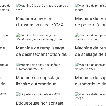
YMXPA
Machine à laver à
Machine de rem
ultrasons verticale YMX
de poudre à tar
age
Machine de remplissage
Machine de rem
de désinfectant/lotion de
de scellage de 
lavage/huile
e
Machine de capsulage
Machine de ca
rin
linéaire automatique
automatique de
YMXLS
YMXL
Etiqueteuse horizontale