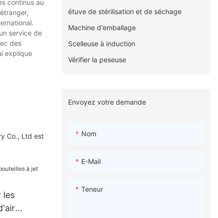
ès continus au
étuve de stérilisation et de séchage
étranger,
ernational.
Machine d'emballage
 un service de
vec des
Scelleuse à induction
ui explique
Vérifier la peseuse
Envoyez votre demande
Nom
y Co., Ltd est
E-Mail
Teneur
 les
d'air