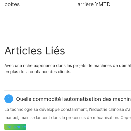
boîtes
arrière YMTD
Articles Liés
Avec une riche expérience dans les projets de machines de démêl
en plus de la confiance des clients.
Quelle commodité l’automatisation des machin
1
La technologie se développe constamment, l'industrie chinoise s'
manuel, mais se lancent dans le processus de mécanisation. Cepe
se sont développées et ont compté sur leurs propres forces pour
Lire la suite