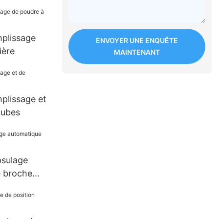
plissage
ENVOYER UNE ENQUÊTE
ière
MAINTENANT
plissage et
tubes
psulage
 broche