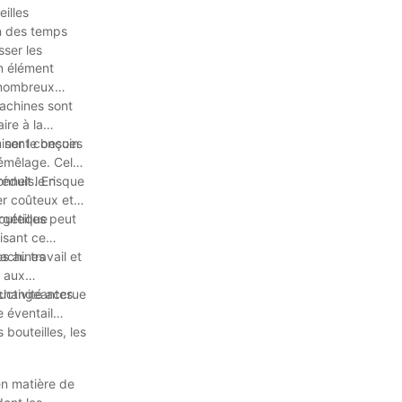
illes
on des temps
ser les
Un élément
e nombreux
machines sont
ire à la
iner le besoin
s sont conçues
démêlage. Cela
éduit le risque
onnels. En
er coûteux et
rgétique
outeilles peut
isant ce
s au travail et
machines
s aux
 changeantes
ductivité accrue
e éventail
bouteilles, les
 en matière de