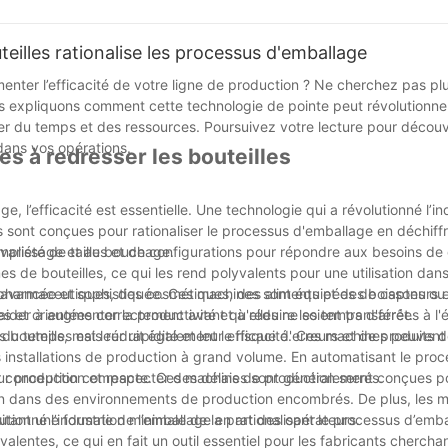
cé l’ensemble du marché de vente des machines de remplissage aut
illes rationalise les processus d'emballage
oduction, en même temps la qualité de remplissage a été grandemen
nter l’efficacité de votre ligne de production ? Ne cherchez pas plu
é et de la vitesse, en même temps, elle réduit également considérab
us expliquons comment cette technologie de pointe peut révolutionne
économiser beaucoup de matériaux. Divers avantages ont apporté d
r du temps et des ressources. Poursuivez votre lecture pour découvr
dans vos opérations.
es à redresser les bouteilles
ation est très stable, améliore la cohérence du produit, car il conv
n de l'entreprise, afin de réduire de nombreuses dépenses inutiles pou
e, l’efficacité est essentielle. Une technologie qui a révolutionné l’in
s sont conçues pour rationaliser le processus d'emballage en déchiff
 des projets plus importants. C'est précisément à cause de l'existenc
remplissage et au bouchage.
variété de tailles et de configurations pour répondre aux besoins de 
ans le travail, mais aussi permettre à l'entreprise d'avoir plus de re
es de bouteilles, ce qui les rend polyvalents pour une utilisation dan
développement de la société. .
pharmaceutiques, des cosmétiques, des aliments et des boissons ou
est avancée et sophistiquée. Ces machines sont équipées de capteurs
er à augmenter la productivité et à réduire les temps d'arrêt.
es et orientées correctement avant qu'elles ne soient transférées à l'
u temps, mais réduit également le risque d'erreurs et de produits 
 bouteilles est leur rapidité et leur efficacité. Ces machines peuvent
es installations de production à grand volume. En automatisant le pro
ur production et respecter des délais de production serrés.
leur conception compacte. Ces machines sont généralement conçues p
ion dans des environnements de production encombrés. De plus, les 
essitant une formation minimale de la part des opérateurs.
utionné l’industrie de l’emballage en rationalisant le processus d’emb
alentes, ce qui en fait un outil essentiel pour les fabricants chercha