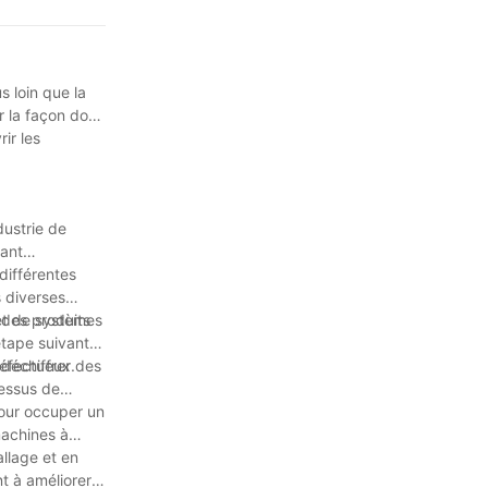
omatique. Son
t améliorée, la
s loin que la
lement notre
r la façon dont
e grands
ir les
ient à la
r l'entreprise,
dustrie de
rant
e d'équipements
différentes
venus, c'est
s diverses
 des produits
 et de systèmes
étape suivante
défectueux.
 déchiffrer des
cessus de
our occuper un
machines à
allage et en
nt à améliorer