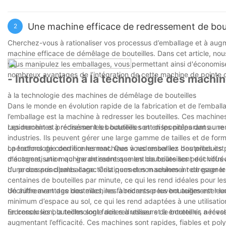
notre pays à l'avant-garde mondiale.
L’émergence de la machine de remplissage automatique a rempla
Une machine efficace de redressement de boute
2
automatisation complète augmente non seulement la vitesse de pr
Cherchez-vous à rationaliser vos processus d’emballage et à augme
machine de remplissage automatique est la recherche de la qualit
machine efficace de démêlage de bouteilles. Dans cet article, no
main-d'œuvre, mais aussi dans l'emballage permet également d'
vous manipulez les emballages, vous permettant ainsi d'économise
nombreux avantages de l’intégration de cette machine de pointe 
bénéfices à notre usine.
- Introduction à la technologie des machin
L'ensemble du processus de production des équipements d'automatis
à la technologie des machines de démêlage de bouteilles
production de masse de produits, réduit ainsi le coût de productio
Dans le monde en évolution rapide de la fabrication et de l’emballag
l’emballage est la machine à redresser les bouteilles. Ces machine
l'entreprise peut également utiliser cet argent pour investir dans
rapidement et précisément les bouteilles et en les préparant au 
Les machines à redresser les bouteilles sont disponibles dans une 
d'automatisation, de sorte que nous avons beaucoup de difficultés d
industries. Ils peuvent gérer une large gamme de tailles et de form
une chose à deux coups, mais aussi de ressentir le progrès et le 
opérations de conditionnement. Que vous emballiez des produits 
La technologie derrière les machines à redresser les bouteilles 
ménagers, une machine de redressement de bouteilles peut vous aid
d'automatisation qui garantissent que les bouteilles sont déchiffré
du processus d'emballage. Cela permet non seulement de gagner d
L’une des principales caractéristiques des machines à redresser les
centaines de bouteilles par minute, ce qui les rend idéales pour l
déchiffrement des bouteilles, les fabricants peuvent augmenter le
Un autre avantage des machines à redresser les bouteilles est 
minimum d’espace au sol, ce qui les rend adaptées à une utilisat
redresser les bouteilles sont faciles à utiliser et à entretenir, néc
En conclusion, la technologie des redresseurs de bouteilles a révol
augmentant l’efficacité. Ces machines sont rapides, fiables et polyv