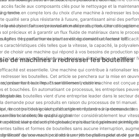
 accès facile aux composants clés pour le nettoyage et la maintenan
long terme.
s à prendre en compte lors du choix d’une machine à redresser les bou
 qualité sera plus résistante à l’usure, garantissant ainsi des perf
réputé ayant fait ses preuves en matière de production d’équipemen
e la machine dans votre installation de production. Une conception
 sol précieux et à garantir un flux fluide de matériaux dans le proce
les lignes de production existantes est également un facteur clé.
teilles très performante peut améliorer considérablement l’efficacité
ractéristiques clés telles que la vitesse, la capacité, la polyvalence
surer de choisir une machine qui répond à vos besoins de production sp
 vous pouvez rationaliser vos processus d’emballage et améliorer l’e
sie de machines à redresser les bouteilles
’efficacité est essentielle. Une machine qui contribue à rationaliser le
 redresser les bouteilles. Cet article se penchera sur la mise en œuvr
as, présentant leur impact sur diverses industries.
redresser les bouteilles. Essentiellement, cette machine est conçue po
lies et bouchées. En automatisant ce processus, les entreprises peuve
té globale.
resser les bouteilles vient d’une entreprise leader dans le secteur d
à la demande pour ses produits en raison du processus de tri manuel. 
on, ils ont pu doubler leur production et répondre à la demande des 
ui rencontrait des goulots d'étranglement dans son processus de
 améliorer le contrôle qualité global.
er les bouteilles, ils ont pu augmenter considérablement leur vites
t amélioré leur productivité globale, mais leur a également permis d
on spectaculaire de son processus de production après avoir intégr
rentes tailles et formes de bouteilles sans aucune interruption, augme
is de lancer de nouveaux produits à un rythme plus rapide et de gard
gnificatif qu'une machine à redresser les bouteilles peut avoir sur l