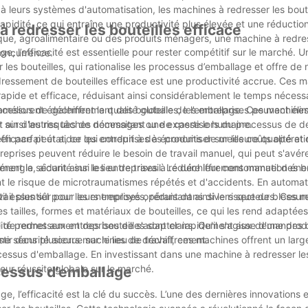
à leurs systèmes d'automatisation, les machines à redresser les boute
rapidité, ce qui entraîne une productivité plus élevée et une réducti
à redresser les bouteilles efficace
que, agroalimentaire ou des produits ménagers, une machine à redres
e, l’efficacité est essentielle pour rester compétitif sur le marché. 
concurrence.
ser les bouteilles, qui rationalise les processus d’emballage et offre d
edressement de bouteilles efficace est une productivité accrue. Ces 
apide et efficace, réduisant ainsi considérablement le temps nécessa
ocessus de déchiffrement des bouteilles, les entreprises peuvent élim
s améliorent également la qualité globale de l’emballage. Ces machine
r sur d'autres tâches nécessitant une expertise humaine.
ant ainsi les risques de dommages ou de casse lors du processus de 
en parfait état, ce qui conduit à des produits de meilleure qualité et r
efficace peut aider les entreprises à économiser sur les coûts opérati
reprises peuvent réduire le besoin de travail manuel, qui peut s'avér
nergie, aidant ainsi les entreprises à réduire leur consommation éne
ement la sécurité sur le lieu de travail. Le déchiffrement manuel des b
 le risque de microtraumatismes répétés et d'accidents. En automat
l plus sûr pour leurs employés, réduisant ainsi le risque de blessure
util essentiel pour les entreprises opérant dans divers secteurs. Ces 
s tailles, formes et matériaux de bouteilles, ce qui les rend adaptée
bilité permet aux entreprises de s'adapter rapidement aux demandes
e de redressement des bouteilles sont clairs. Qu'il s'agisse d'une pro
estir dans plusieurs machines de déchiffrement.
e sécurité accrue sur le lieu de travail, ces machines offrent un larg
cessus d'emballage. En investissant dans une machine à redresser les 
leur réussite globale sur le marché.
cessus d'emballage
ge, l’efficacité est la clé du succès. L’une des dernières innovations