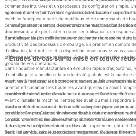
commandes intuitives et un processus de configuration simple. Un
également un temps d'arrêt minimal et une efficacité maximale à 
La durabilité et la fiabilité sont également des facteurs important
machine fabriquée à partir de matériaux et de composants de haute
constantes dans le temps. Recherchez une machine d’un fabricant 
Tenez également compte de l’encombrement et de la disposition d
durables.
peu encombrante peut aider à optimiser l’utilisation d’un espace au
d’emballage. La possibilité d'intégrer facilement la machine dans 
Dans l’ensemble, investir dans une machine de redressement de bou
productivité des processus d’emballage. En prenant en compte des ca
d'utilisation, la durabilité et la disposition, vous pouvez vous as
offre des performances optimales. Avec la bonne machine en place,
- Études de cas sur la mise en œuvre réus
globale de vos opérations.
Dans l’industrie manufacturière en évolution rapide d’aujourd’hui, l
d’emballage et à améliorer la productivité globale est la machine à
machines à redresser les bouteilles à travers plusieurs études de c
Avant tout, il est crucial de comprendre ce que fait une machine à 
orienter efficacement les bouteilles avant qu’elles ne soient remp
considérablement les coûts de main-d'œuvre et améliorer l'efficaci
Une histoire de réussite dans la mise en œuvre d’une machine à red
Avant d'installer la machine, l'entreprise avait du mal à répondre 
machine de redressement de bouteilles dans leur ligne de producti
Une autre étude de cas concerne une entreprise pharmaceutique q
les délais. De plus, la machine a contribué à réduire les erreurs et à
conditionnement. Grâce à la mise en œuvre d'une machine à redress
conditionnement et réduire les temps d'arrêt. Cela a non seulemen
De plus, une entreprise de cosmétiques a constaté une améliorati
des exigences réglementaires strictes.
redresser les bouteilles. Ils ont pu basculer rapidement entre diffé
flexibilité et réduisant le temps de changement. Cela leur a perm
Dans l'ensemble, ces études de cas mettent en évidence l'impact si