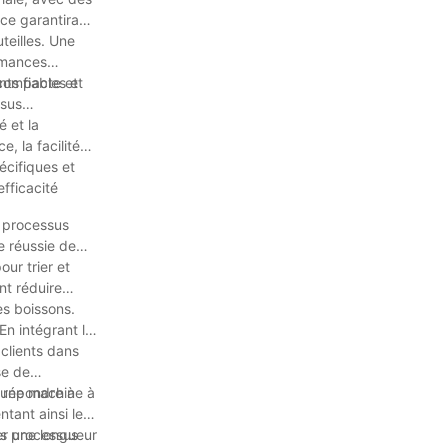
ce garantira
teilles. Une
ormances
ts fiables et
 compacte et
ssus
 et la
, la facilité
écifiques et
fficacité
s processus
e réussie de
ur trier et
nt réduire
es boissons.
En intégrant la
clients dans
se de
e répondre à
é une machine à
ntant ainsi leur
er une longueur
es processus