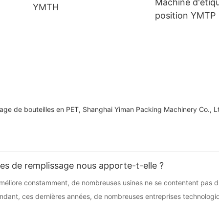
Machine d'étiq
YMTH
position YMTP
age de bouteilles en PET, Shanghai Yiman Packing Machinery Co., Ltd
es de remplissage nous apporte-t-elle ?
améliore constamment, de nombreuses usines ne se contentent pas du
ndant, ces dernières années, de nombreuses entreprises technologi
 produire de nombreux équipements d'automatisation, ce qui a égale