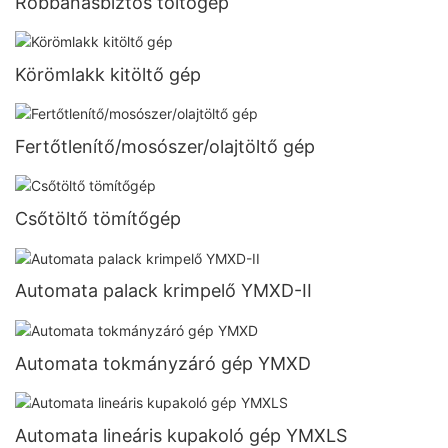
Robbanásbiztos töltőgép
Körömlakk kitöltő gép
Fertőtlenítő/mosószer/olajtöltő gép
Csőtöltő tömítőgép
Automata palack krimpelő YMXD-II
Automata tokmányzáró gép YMXD
Automata lineáris kupakoló gép YMXLS