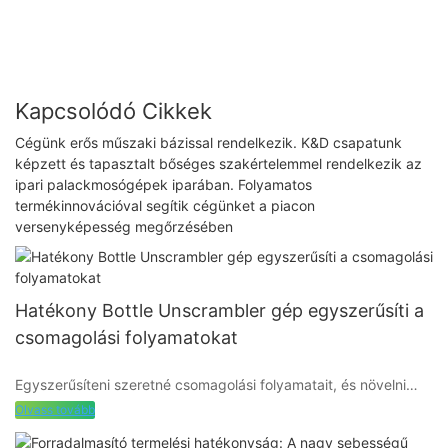
Kapcsolódó Cikkek
Cégünk erős műszaki bázissal rendelkezik. K&D csapatunk
képzett és tapasztalt bőséges szakértelemmel rendelkezik az
ipari palackmosógépek iparában. Folyamatos
termékinnovációval segítik cégünket a piacon
versenyképesség megőrzésében
Hatékony Bottle Unscrambler gép egyszerűsíti a
csomagolási folyamatokat
Egyszerűsíteni szeretné csomagolási folyamatait, és növelni
szeretné gyártósora hatékonyságát? Ne keressen tovább, mint
Olvass tovább
az Efficient Bottle Unscrambler Machine. Ebben a cikkben azt
vizsgáljuk meg, hogy ez az élvonalbeli technológia hogyan