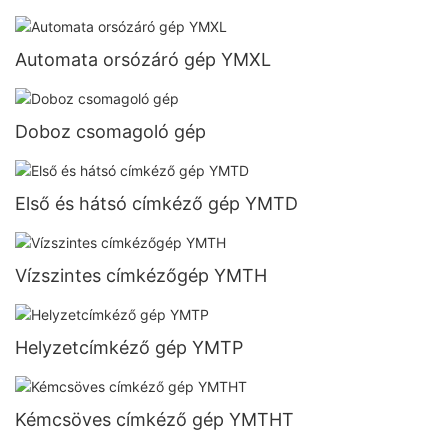
Automata orsózáró gép YMXL
Doboz csomagoló gép
Első és hátsó címkéző gép YMTD
Vízszintes címkézőgép YMTH
Helyzetcímkéző gép YMTP
Kémcsöves címkéző gép YMTHT