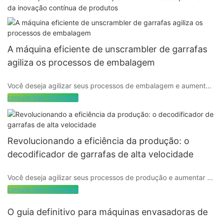
da inovação contínua de produtos
A máquina eficiente de unscrambler de garrafas
agiliza os processos de embalagem
Você deseja agilizar seus processos de embalagem e aumentar
a eficiência em sua linha de produção? Não procure mais, a
consulte Mais informação
Máquina Decodificadora de Garrafas Eficiente. Neste artigo,
investigamos como essa tecnologia de ponta pode revolucionar
a maneira como você lida com embalagens, economizando
tempo e recursos. Continue lendo para descobrir os inúmeros
Revolucionando a eficiência da produção: o
benefícios de incorporar esta máquina de última geração em
decodificador de garrafas de alta velocidade
suas operações.
Você deseja agilizar seus processos de produção e aumentar a
eficiência em suas operações de engarrafamento? Não procure
consulte Mais informação
mais, o revolucionário decodificador de garrafas de alta
- Introdução à tecnologia de máquinas decodificadoras de
velocidade. Esta tecnologia de ponta está a transformar a
garrafas
O guia definitivo para máquinas envasadoras de
forma como as empresas abordam o manuseamento de