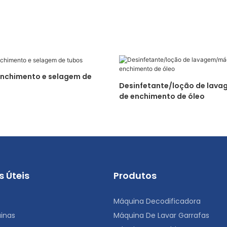
nchimento e selagem de
Desinfetante/loção de lav
de enchimento de óleo
s Úteis
Produtos
Máquina Decodificadora
inas
Máquina De Lavar Garrafas