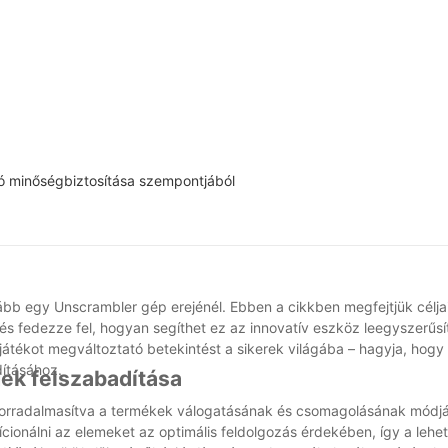
tó minőségbiztosítása szempontjából
ább egy Unscrambler gép erejénél. Ebben a cikkben megfejtjük célja
és fedezze fel, hogyan segíthet ez az innovatív eszköz leegyszerűsí
 a játékot megváltoztató betekintést a sikerek világába – hagyja, hogy
dításához.
ek felszabadítása
 forradalmasítva a termékek válogatásának és csomagolásának módjá
cionálni az elemeket az optimális feldolgozás érdekében, így a lehe