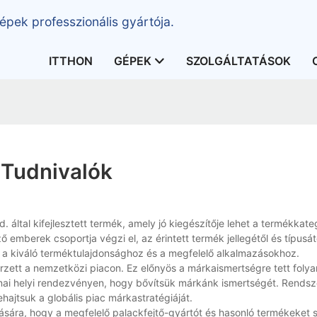
épek professzionális gyártója.
ITTHON
GÉPEK
SZOLGÁLTATÁSOK
 Tudnivalók
által kifejlesztett termék, amely jó kiegészítője lehet a termékkate
mberek csoportja végzi el, az érintett termék jellegétől és típusát
l a kiváló terméktulajdonsághoz és a megfelelő alkalmazásokhoz.
rzett a nemzetközi piacon. Ez előnyös a márkaismertségre tett foly
ínai helyi rendezvényen, hogy bővítsük márkánk ismertségét. Rends
ajtsuk a globális piac márkastratégiáját.
ára, hogy a megfelelő palackfejtő-gyártót és hasonló termékeket sz