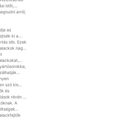
si időt,
egtudni arról,
dja az
jtsék ki a
rtás stb. Ezek
palackok nagy
at
alackokat,
gyártósorokba,
zálhatják
nnyen
en szó kis
ők és
tások révén a
tóknak. A
öltségek
alackfejtők