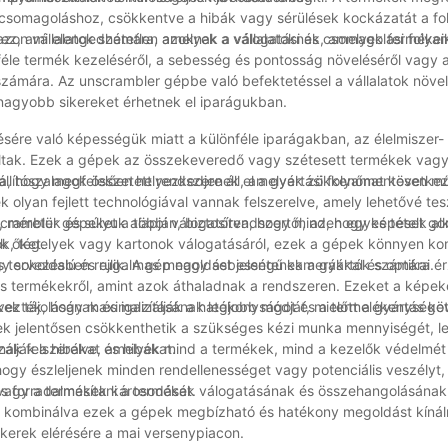
a csomagoláshoz, csökkentve a hibák vagy sérülések kockázatát a fo
ez, ami elengedhetetlen azoknak a vállalatoknak, amelyek terméke
on vállalatok számára, amelyek a válogatási és csomagolási folya
le termék kezeléséről, a sebesség és pontosság növeléséről vagy a
zámára. Az unscrambler gépbe való befektetéssel a vállalatok növel
nagyobb sikereket érhetnek el iparágukban.
sére való képességük miatt a különféle iparágakban, az élelmiszer-
áltak. Ezek a gépek az összekeveredő vagy szétesett termékek vagy
va, hogy megfelelően helyezkedjenek el a gyártási folyamat követke
állítószalagok összetett rendszere áll, amelyek zökkenőmentesen 
 olyan fejlett technológiával vannak felszerelve, amely lehetővé te
 méretük és súlyuk alapján, biztosítva, hogy minden egyes tételt g
crambler gépeket a többi válogatórendszertől, az, hogy képesek al
k őket.
ok, tégelyek vagy kartonok válogatásáról, ezek a gépek könnyen kon
gy sokoldalú és rugalmas megoldást jelentenek a gyártók számára.
 tervezésben rejlik. A gép nagy sebességű kamerákkal és optikai é
es termékekről, amint azok áthaladnak a rendszeren. Ezeket a képek
ek tájolásának és igazításának legjobb módját, mielőtt a gyártás k
rvezték, hogy maximalizálják a hatékonyságot és a termelékenységet
ek jelentősen csökkenthetik a szükséges kézi munka mennyiségét, l
álják a hibákat és hibákat.
nak felszerelve, amelyek mind a termékek, mind a kezelők védelmét b
ogy észleljenek minden rendellenességet vagy potenciális veszélyt,
 vagy a termékek károsodását.
s forradalmasítani a termékek válogatásának és összehangolásának
sel kombinálva ezek a gépek megbízható és hatékony megoldást kínál
kerek elérésére a mai versenypiacon.