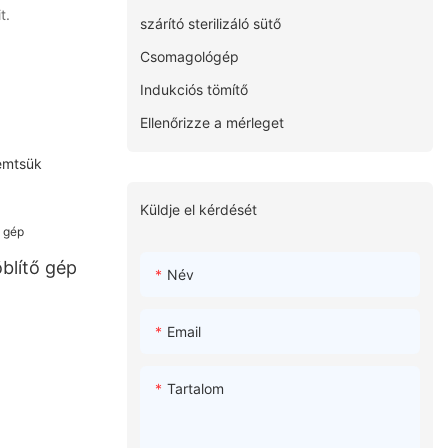
t.
szárító sterilizáló sütő
Csomagológép
Indukciós tömítő
Ellenőrizze a mérleget
remtsük
Küldje el kérdését
blítő gép
Név
Email
Tartalom