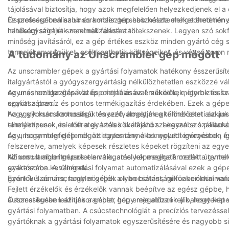
tájolásával biztosítja, hogy azok megfelelően helyezkedjenek el 
Ez professzionálisabb és konzisztensebb készterméket eredmény
Összességében az unscrambler gép használata elengedhetetlen az
minőségi szintjét szeretnék fenntartani.
hatékonyságának maximalizálására törekszenek. Legyen szó sokfé
minőség javításáról, ez a gép értékes eszköz minden gyártó cég s
termelékenységüket, csökkenthetik költségeiket, és végső soron 
A tudomány az Unscrambler gép mögött
Az unscrambler gépek a gyártási folyamatok hatékony ésszerűsíté
italgyártástól a gyógyszergyártásig nélkülözhetetlen eszközzé v
egymáshoz igazításával és orientálásával működnek, így biztosít
Az unscrambler gép középpontjában az érzékelők, motorok és sz
szakaszában.
együtt a precíz és pontos termékigazítás érdekében. Ezek a gépek
hogy gyorsan azonosítsák és szétválogatják a termékeket alakjuk,
Az egyik kulcsfontosságú tényező, amely megkülönbözteti az uns
elhelyezzenek, mielőtt a gyártás következő szakaszába szállítaná
terméktípusok és -méretek széles skálájához. Legyen szó palack
úgy, hogy megfeleljenek az egyes termékek egyedi igényeinek, í
Az unscrambler gép mögötti tudomány a bonyolult tervezésben és
felszerelve, amelyek képesek részletes képeket rögzíteni az egy
kifinomult algoritmusok elemzik, amelyek meghatározzák a termék
Az unscrambler gépeket a válogatási képességeik mellett úgy te
szakaszába kerülnének.
gyártósoron. A válogatási folyamat automatizálásával ezek a gép
gyártók számára, hogy növeljék a kibocsátást, miközben minimaliz
Ezenkívül az unscrambler gépek olyan biztonsági funkciókkal van
Fejlett érzékelők és érzékelők vannak beépítve az egész gépbe, h
automatikusan leállítják a gépet, hogy megelőzzék a baleseteket
Összességében az unscrambler gép ereje abban rejlik, hogy képe
gyártási folyamatban. A csúcstechnológiát a precíziós tervezés
gyártóknak a gyártási folyamatok egyszerűsítésére és nagyobb si