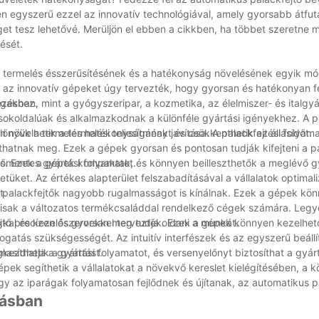
en egyszerű ezzel az innovatív technológiával, amely gyorsabb átfutá
t tesz lehetővé. Merüljön el ebben a cikkben, ha többet szeretne m
ését.
A termelés ésszerűsítésének és a hatékonyság növelésének egyik mó
 az innovatív gépeket úgy tervezték, hogy gyorsan és hatékonyan fe
ézéshez.
gakban, mint a gyógyszeripar, a kozmetika, az élelmiszer- és italgyá
 sokoldalúak és alkalmazkodnak a különféle gyártási igényekhez. A 
növelhetik a termelési teljesítményt és csökkenthetik az állásidőt.
lőnyük a termelés hatékonyságának javítása. A palackfejtési folyam
íthatnak meg. Ezek a gépek gyorsan és pontosan tudják kifejteni a p
nőmentes gyártási folyamatot.
tás. Ezek a gépek kompaktak, és könnyen beilleszthetők a meglévő 
üket. Az értékes alapterület felszabadításával a vállalatok optimali
t.
s palackfejtők nagyobb rugalmasságot is kínálnak. Ezek a gépek kö
álisak a változatos termékcsaláddal rendelkező cégek számára. Legy
ejtő precízen és gyorsan meg tudja oldani a munkát.
ókkal és kezelőszervekkel tervezték. Ezek a gépek könnyen kezelhet
gatás szükségességét. Az intuitív interfészek és az egyszerű beállí
gkezdhetik a gyártást.
íthatja a gyártási folyamatot, és versenyelőnyt biztosíthat a gyár
pek segíthetik a vállalatokat a növekvő kereslet kielégítésében, a k
y az iparágak folyamatosan fejlődnek és újítanak, az automatikus p
tásban