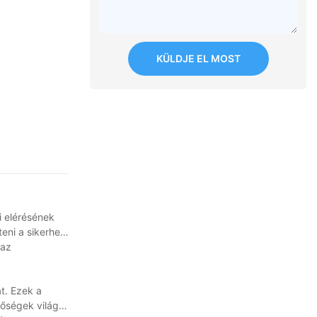
KÜLDJE EL MOST
i elérésének
teni a sikerhez
 az
t. Ezek a
tőségek világát