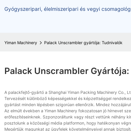
Gyógyszeripari, élelmiszeripari és vegyi csomagológ
Yiman Machinery
Palack Unscrambler gyártója: Tudnivalók
Palack Unscrambler Gyártója:
A palackfejtő-gyártó a Shanghai Yiman Packing Machinery Co., Ltd. 
Tervezését különböző képességekkel és képzettséggel rendelkező e
gyártást minden lépésben szigorúan ellenőrzik. Mindez hozzájáru
Az elmúlt években a Yiman Machinery fokozatosan jó hírnevet sze
erőfeszítéseinknek. Szponzoráltunk vagy részt vettünk néhány k
posztolunk a közösségi média platformon, hogy hatékonyan végreh
Megértjük magunkat az ügyfelek követelményeivel annak biztosítás