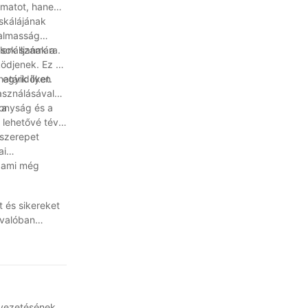
yamatot, hanem
skálájának
galmasság
ások számára.
enálljanak a
ödjenek. Ez a
határidőket.
 egyik ilyen
használásával
konyság és a
 a
 lehetővé téve
 szerepet
ai
, ami még
t és sikereket
 valóban
 hogy ennek a
rágban.
evezetésének