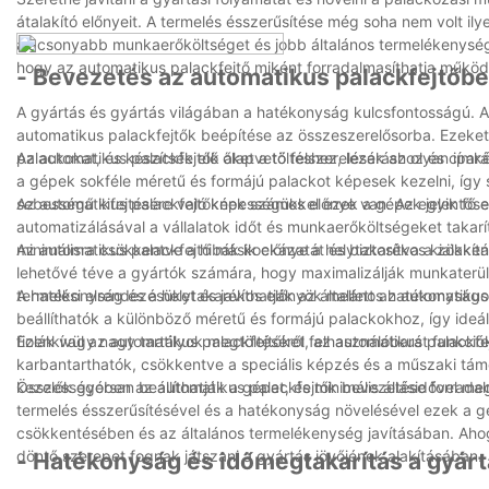
átalakító előnyeit. A termelés ésszerűsítése még soha nem volt ily
alacsonyabb munkaerőköltséget és jobb általános termelékenysége
hogy az automatikus palackfejtő miként forradalmasíthatja működ
- Bevezetés az automatikus palackfejtőbe
A gyártás és gyártás világában a hatékonyság kulcsfontosságú. 
automatikus palackfejtők beépítése az összeszerelősorba. Ezeket
palackokat, és készítsék elő őket a töltéshez, lezáráshoz és címk
Az automatikus palackfejtők alapvető felszerelések az olyan ipará
a gépek sokféle méretű és formájú palackot képesek kezelni, így
sebességű kifejtésére való képességükkel ezek a gépek jelentősen 
Az automatikus palackfejtőknek számos előnye van. Az egyik fő e
automatizálásával a vállalatok időt és munkaerőköltségeket takar
minimálisra csökkentve a hibák kockázatát és biztosítva a zökke
Az automatikus palackfejtő másik előnye a helytakarékos kialakí
lehetővé téve a gyártók számára, hogy maximalizálják munkaterület
termelési elrendezésüket és javíthatják az általános hatékonyságo
A hatékonyság és a helytakarékos előnyök mellett az automatiku
beállíthatók a különböző méretű és formájú palackokhoz, így ide
fiolák vagy nagy tartályok megtöltéséről, az automatikus palackf
Ezenkívül az automatikus palackfejtőket felhasználóbarát funkci
karbantarthatók, csökkentve a speciális képzés és a műszaki támo
kezelők gyorsan beállíthatják a gépet, és minimális állásidővel me
Összességében az automatikus palackfejtők bevezetése forradalmas
termelés ésszerűsítésével és a hatékonyság növelésével ezek a gé
csökkentésében és az általános termelékenység javításában. Ahog
döntő szerepet fognak játszani a gyártás jövőjének alakításában.
- Hatékonyság és időmegtakarítás a gyár