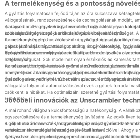
A termelékenység és a pontosság növelé
A gyártás folyamatosan fejlődő táján az óra kulcsszava kétségtele
válogatásának, rendszerezésének és csomagolásának módját, am
iparágakban. Ha egyszerűsíteni szeretné működését, és a követke
Az Unscrambler gépeket úgy tervezték, hogy hatékonyan válogatj
közelebbről megvizsgálja a kódfejtő gépek teljesítményét.
szükségességét és csökkentik az emberi hibák valószínűségét. A 
termelékenységet és az áteresztőképességet, így a gyártók könny
Az unscrambler gép használatának egyik legfontosabb előnye a so
gépek javíthatják a pontosságot azáltal, hogy biztosítják, hogy m
palackoktól és tartályoktól a kupakokig és záróelemekig, így ideál
visszautasítást eredményez.
gyógyszeriparban vagy a kozmetikai iparban dolgozik, az unscr
Ezenkívül az unscrambler gépek fejlett technológiával és olyan fu
megfelelően.
hatékonyságukat. Sok modellhez olyan érzékelők és kamerák tartozn
termékeket, biztosítva a zökkenőmentes működést és a minimális á
Az unscrambler gép hatása a gyártási műveletre tagadhatatlan. A
amelyek precízen és gyorsasággal képesek felvenni és elhelyezni 
növelhetik az általános hatékonyságot és csökkenthetik a költs
gyártók versenyelőnyt élvezhetnek a piacon, és folyamatosan kiv
Összefoglalva, nem lehet túlbecsülni az unscrambler gépek hat
válogatási folyamat automatizálásával ezek a gépek forradalmasít
csökkenti a hibákat. Ha optimalizálni szeretné gyártási folyamatá
befektetés.
Jövőbeli innovációk az Unscrambler tech
A mai rohanó világban kulcsfontosságú a hatékonyság. A vállalk
egyszerűsítésére és a termelékenység javítására. Az egyik ilyen 
a gépeket arra tervezték, hogy véletlenszerű vagy rendezetlen tá
A „Siker dekódolása: Az Unscrambler gép ereje” című cikk az uns
rendezzenek rendezett és rendezett áramlásba.
valamint a technológia lehetséges jövőbeli innovációival. Ahogy 
igényekhez, az unscrambler gépek szerepe a gyártósorok hatéko
Az Unscrambler gépek egy sor mechanizmust, például érzékelőket