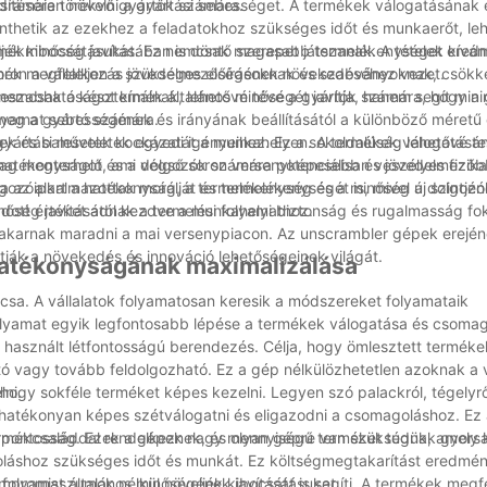
sítésére törekvő gyártók számára.
rámaian növelni a gyártási sebességet. A termékek válogatásának 
nthetik az ezekhez a feladatokhoz szükséges időt és munkaerőt, le
eljék kibocsátásukat. Ez nemcsak magasabb termelékenységet ere
ékminőség javításában is döntő szerepet játszanak. A tételek kívánt
 soron a vállalkozás jövedelmezőségének növekedéséhez vezet.
rmék megfeleljen a szükséges előírásoknak és szabványoknak, csökk
nemcsak a késztermék általános minőségét javítja, hanem segít minim
eszabhatóságot kínálnak, lehetővé téve a gyártók számára, hogy a 
t meg a gyártó számára.
olyamat sebességének és irányának beállításától a különböző méretű 
ártási műveletek egyedi igényeihez. Ez a sokoldalúság lehetővé te
sek és balesetek kockázatát a munkahelyen. A termékek válogatásá
 a hatékonyságot, ami végső soron versenyképesebb és jövedelmezőb
ilag megterhelő és a dolgozók számára potenciálisan veszélyes fizika
az alkalmazottak morálját és termelékenységét is, mivel a dolgozó
lgozóipart a hatékonyság, a termelékenység és a minőség új szintjé
ott értéket adnak a termelési folyamathoz.
inőség javításától kezdve a munkahelyi biztonság és rugalmasság f
 akarnak maradni a mai versenypiacon. Az unscrambler gépek erejé
atják a növekedés és innováció lehetőségeinek világát.
hatékonyságának maximalizálása
lcsa. A vállalatok folyamatosan keresik a módszereket folyamataik
folyamat egyik legfontosabb lépése a termékek válogatása és csomago
használt létfontosságú berendezés. Célja, hogy ömlesztett terméke
ó vagy tovább feldolgozható. Ez a gép nélkülözhetetlen azoknak a v
ni.
ogy sokféle terméket képes kezelni. Legyen szó palackról, tégelyr
 hatékonyan képes szétválogatni és eligazodni a csomagoláshoz. Ez
ermékcsaláddal rendelkeznek, és olyan gépre van szükségük, amely
a pontosság. Ezek a gépek nagy mennyiségű terméket tudnak gyors
oláshoz szükséges időt és munkát. Ez költségmegtakarítást eredmé
ompromisszumok nélkül növeljék kibocsátásukat.
folyamat általános minőségének javítását is segíti. A termékek megf