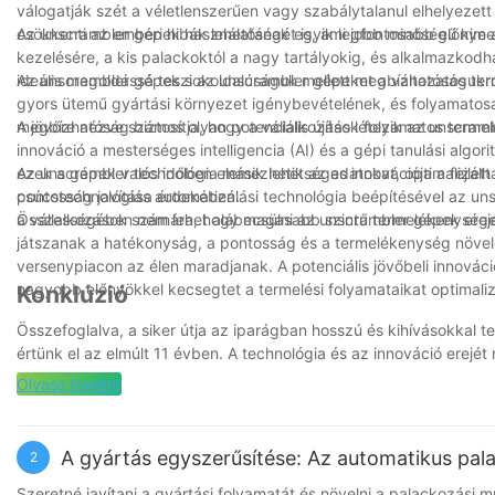
válogatják szét a véletlenszerűen vagy szabálytalanul elhelyezett
csökkenti az emberi hibák lehetőségét is, ami jobb minőségű ki
Az unscrambler gépek használatának egyik legfontosabb előnye a
kezelésére, a kis palackoktól a nagy tartályokig, és alkalmazk
ideális megoldássá teszi az unscrambler gépeket a változatos te
Az unscrambler gépek sokoldalúságuk mellett megbízhatóságukról 
gyors ütemű gyártási környezet igénybevételének, és folyamato
megbízhatóság biztosítja, hogy a vállalkozások folyamatos termelé
A jövőre nézve számos olyan potenciális újítás létezik az unscram
innováció a mesterséges intelligencia (AI) és a gépi tanulási alg
ezek a gépek valós időben elemezhetik az adatokat, optimalizálha
Az unscrambler technológia másik lehetséges innovációja a fejlett
pontosság javítása érdekében.
csúcstechnológiás automatizálási technológia beépítésével az u
a vállalkozások számára, hogy magasabb szintű termelékenységet
Összességében nem lehet alábecsülni az unscrambler gépek erej
játszanak a hatékonyság, a pontosság és a termelékenység növel
versenypiacon az élen maradjanak. A potenciális jövőbeli innovác
nagyobb előnyökkel kecsegtet a termelési folyamataikat optimaliz
Konklúzió
Összefoglalva, a siker útja az iparágban hosszú és kihívásokkal t
értünk el az elmúlt 11 évben. A technológia és az innováció erejé
megtérült a hatékonyság, a termelékenység és az általános siker 
Olvass tovább
hatékony eszköznek a folyamatos használata lehetővé teszi szám
A gyártás egyszerűsítése: Az automatikus pala
2
Szeretné javítani a gyártási folyamatát és növelni a palackozás