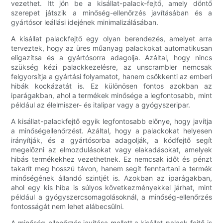
vezethet. Itt jön be a kisállat-palack-fejtő, amely döntő
szerepet játszik a minőség-ellenőrzés javításában és a
gyártósor leállási idejének minimalizálásában.
A kisállat palackfejtő egy olyan berendezés, amelyet arra
terveztek, hogy az üres műanyag palackokat automatikusan
eligazítsa és a gyártósorra adagolja. Azáltal, hogy nincs
szükség kézi palackkezelésre, az unscrambler nemcsak
felgyorsítja a gyártási folyamatot, hanem csökkenti az emberi
hibák kockázatát is. Ez különösen fontos azokban az
iparágakban, ahol a termékek minősége a legfontosabb, mint
például az élelmiszer- és italipar vagy a gyógyszeripar.
A kisállat-palackfejtő egyik legfontosabb előnye, hogy javítja
a minőségellenőrzést. Azáltal, hogy a palackokat helyesen
irányítják, és a gyártósorba adagolják, a kódfejtő segít
megelőzni az elmozdulásokat vagy elakadásokat, amelyek
hibás termékekhez vezethetnek. Ez nemcsak időt és pénzt
takarít meg hosszú távon, hanem segít fenntartani a termék
minőségének állandó szintjét is. Azokban az iparágakban,
ahol egy kis hiba is súlyos következményekkel járhat, mint
például a gyógyszercsomagolásoknál, a minőség-ellenőrzés
fontosságát nem lehet alábecsülni.
A minőség-ellenőrzés javítása mellett a kisállat-palack-fejtő is