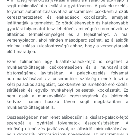
segít minimalizálni a leállást a gyártósoron. A palackkezelési
folyamat automatizálásával az unscrambler csökkenti a szűk
keresztmetszetek és elakadások kockázatát, amelyek
leállíthatják a termelést. Ez gördülékenyebb és hatékonyabb
gyártási folyamatot tesz lehetővé, ami végső soron növeli az
általános termelékenységet és a teljesítményt. A mai
versenypiacon, ahol minden másodperc számít, az állásidők
minimalizálása kulcsfontosságú ahhoz, hogy a versenytársak
előtt maradjon.
Ezen túlmenően egy kisállat-palack-fejtő is segíthet a
munkaerőköltségek csökkentésében és a munkavállalók
biztonságának javításában. A palackkezelési folyamat
automatizálásával az unscrambler szükségtelenné teszi a
kézi palackos adagolást, csökkentve az ismétlődő erőlködési
sérülések és egyéb munkahelyi balesetek kockázatát. Ez
nem csak a munkavállalók egészségének és jólétének
kedvez, hanem hosszú távon segít megtakarítani a
munkaerőköltségeket is.
Összességében nem lehet alábecsülni a kisállat-palack-fejtő
szerepét a gyártási folyamatok ésszerűsítésében. A
minőség-ellenőrzés javításával, az állásidő minimalizálásával
és a dolgozók biztonságának növelésével az unscrambler a