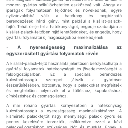
modern gyártás nélkülözhetetlen eszközévé vált. Ahogy az
iparágak folyamatosan fejlődnek és növekednek, egyre
nyilvánvalóbbá válik a hatékony és megbízható
berendezések iránti igény, mint például a kisállat-palack-
fejtő. Tehát ölelje fel a hatékonyságot, engedje szabadjára a
kisállat-palack-fejtőben rejlő lehetőségeket, és engedje, hogy
gyártási folyamatai új magasságokba emelkedjenek.
- A nyereségesség maximalizálása az
egyszerűsített gyártási folyamatok révén
A kisállat-palack-fejtő használata jelentősen befolyásolhatja a
gyártási folyamatok hatékonyságát és jövedelmezőségét a
feldolgozóiparban. Ez a speciális berendezés
kulcsfontosságú szerepet játszik a gyártósor
ésszerűsítésében, biztosítva, hogy a palackokat megfejtsék
és megfelelően helyezzék el a töltéshez, kupakoláshoz,
címkézéshez és csomagoláshoz.
A mai rohanó gyártási környezetben a hatékonyság
kulcsfontosságú a nyereségesség maximalizálásához. A
kisméretű palackfejtőt nagy mennyiségű palack gyors és
pontos kezelésére tervezték, csökkentve ezzel a kézi
palackválogatáshoz szükséges időt és munkát. Ennek a