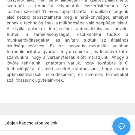
szerepét a termelési folyamatok ésszerűsítésében. Az
iparban szerzett 11 éves tapasztalattal rendelkező cégünk
első kézből tapasztalhatta meg a hatékonyságot, amelyet
ennek a technológiának a működésébe való beépítése jelent.
A kisállat-palackok kifejtésének automatizálásával növelni
tudtuk a termelékenységet, csökkenteni tudtuk a
munkaerőköltségeket, és javítani tudtuk az általános
minőségellenőrzést. Ez az innovatív megoldás valóban
forradalmasította gyártási folyamatainkat, és lehetővé tette
számunkra, hogy a versenytársak előtt maradjunk. Ahogy a
jövőre tekintünk, izgatottan várjuk, hogy továbbra is új
technológiákat és módszereket kutathassunk, hogy tovább
optimalizálhassuk működésünket, és kivételes termékeket
szállíthassunk ügyfeleinknek.
Lépjen kapcsolatba velünk