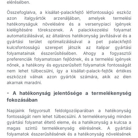
elérésében.
Összefoglalva, a kisállat-palackfejtő létfontosságú eszköz
azon italgyártók arzenáljában, amelyek termelési
hatékonyságuk növelésére és a versenypiaci igények
kielégítésére törekszenek. A palackkezelési folyamat
automatizálásával, az általános hatékonyság javításával és a
gyártási terület optimalizálásával a pet palackfejtő
kulcsfontosságú szerepet játszik az italipar gyártási
folyamatainak ésszerűsítésében. Ahogy a fogyasztói
preferenciák folyamatosan fejlődnek, és a termelési igények
nőnek, a hatékony és egyszerűsített folyamatok fontosságát
nem lehet túlbecsülni, így a kisállat-palack-fejtők értékes
eszközzé válnak azon gyártók számára, akik az élen
akarnak maradni.
- A hatékonyság jelentősége a termelékenység
fokozásában
Napjaink felgyorsult feldolgozóiparában a hatékonyság
fontosságát nem lehet túlbecsülni. A termelékenység minden
gyártási folyamat éltető eleme, és a hatékonyság a kulcsa a
magas szintű termelékenység elérésének. A gyártási
folyamatok ésszerűsítésének és a hatékonyság növelésének