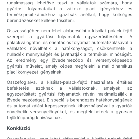
rugalmasság lehetővé teszi a vállalatok számára, hogy
gyártási folyamataikat a változó piaci igényekhez és
termékspecifikációkhoz igazítsák anélkül, hogy költséges
berendezéseket kellene frissíteni.
Összességében nem lehet alábecsülni a kisállat-palack-fejtő
szerepét a gyártási folyamatok egyszerűsítésében. A
palackválogatási és orientációs folyamat automatizálásával a
vállalatok növelhetik a hatékonyságot, csökkenthetik a
hulladék mennyiségét és javíthatják a termékek minőségét.
Az eredmény egy jövedelmezőbb és versenyképesebb
gyártási művelet, amely képes megfelelni a mai dinamikus
piaci környezet igényeinek.
Összefoglalva, a kisállat-palack-fejtő használata értékes
befektetés azoknak a vállalatoknak, amelyek az
egyszerűsített gyártási folyamatok révén maximalizálják a
jövedelmezőséget. E speciális berendezés hatékonyságának
és automatizálási képességeinek kihasználásával a gyártók
növelhetik versenyelőnyüket, és megfelelhetnek a gyorsan
fejlődő iparág kihívásainak.
Konklúzió
Összefoglalva, nem lehet alábecsülni a kisállat-palack-fejtő