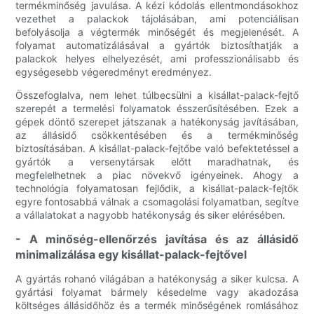
termékminőség javulása. A kézi kódolás ellentmondásokhoz
vezethet a palackok tájolásában, ami potenciálisan
befolyásolja a végtermék minőségét és megjelenését. A
folyamat automatizálásával a gyártók biztosíthatják a
palackok helyes elhelyezését, ami professzionálisabb és
egységesebb végeredményt eredményez.
Összefoglalva, nem lehet túlbecsülni a kisállat-palack-fejtő
szerepét a termelési folyamatok ésszerűsítésében. Ezek a
gépek döntő szerepet játszanak a hatékonyság javításában,
az állásidő csökkentésében és a termékminőség
biztosításában. A kisállat-palack-fejtőbe való befektetéssel a
gyártók a versenytársak előtt maradhatnak, és
megfelelhetnek a piac növekvő igényeinek. Ahogy a
technológia folyamatosan fejlődik, a kisállat-palack-fejtők
egyre fontosabbá válnak a csomagolási folyamatban, segítve
a vállalatokat a nagyobb hatékonyság és siker elérésében.
- A minőség-ellenőrzés javítása és az állásidő
minimalizálása egy kisállat-palack-fejtővel
A gyártás rohanó világában a hatékonyság a siker kulcsa. A
gyártási folyamat bármely késedelme vagy akadozása
költséges állásidőhöz és a termék minőségének romlásához