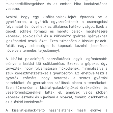
munkaerőköltségekhez és az emberi hiba kockázatához
vezetne.
Azáltal, hogy egy kisállat-palack-fejtőt építenek be a
gyártósorba, a gyártók egyszerűsíthetik a csomagolási
folyamatot és növelhetik az általános hatékonyságot. Ezek a
gépek sokféle formájú és méretű palack megfejtésére
képesek, sokoldalúvá és a különböző gyártási igényekhez
igazíthatóvá teszik őket. Ezen túlmenően a kisállat-palack-
fejtők nagy sebességet is képesek kezelni, jelentősen
növelve a termelési teljesítményt.
A kisállat palackfejtő használatának egyik legfontosabb
előnye a leállási idő csökkentése. Ezeket a gépeket úgy
tervezték, hogy folyamatosan működjenek, minimalizálva a
szűk keresztmetszeteket a gyártósoron. Ez lehetővé teszi a
gyártók számára, hogy betartsák a szoros gyártási
határidőket, és gyorsabban szállítsák piacra a termékeket.
Ezen túlmenően a kisállat-palack-fejtőket érzékelőkkel és
vezérlőrendszerekkel látták el, amelyek valós időben
képesek észlelni és kijavítani a hibákat, tovább csökkentve
az állásidő kockázatát.
A kisállat-palack-fejtő használatának másik előnye a