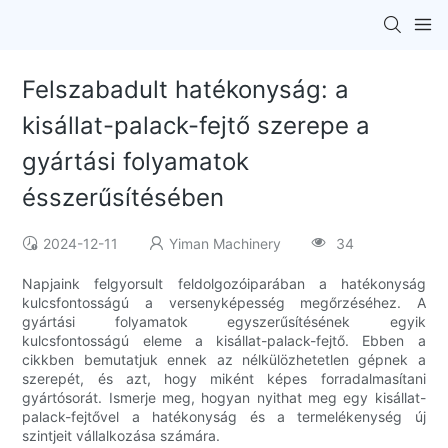
Felszabadult hatékonyság: a
kisállat-palack-fejtő szerepe a
gyártási folyamatok
ésszerűsítésében
2024-12-11
Yiman Machinery
34
Napjaink felgyorsult feldolgozóiparában a hatékonyság
kulcsfontosságú a versenyképesség megőrzéséhez. A
gyártási folyamatok egyszerűsítésének egyik
kulcsfontosságú eleme a kisállat-palack-fejtő. Ebben a
cikkben bemutatjuk ennek az nélkülözhetetlen gépnek a
szerepét, és azt, hogy miként képes forradalmasítani
gyártósorát. Ismerje meg, hogyan nyithat meg egy kisállat-
palack-fejtővel a hatékonyság és a termelékenység új
szintjeit vállalkozása számára.