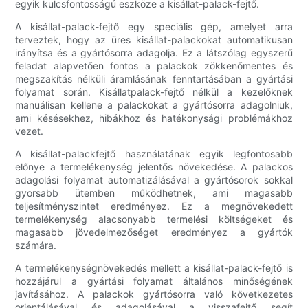
egyik kulcsfontosságú eszköze a kisállat-palack-fejtő.
A kisállat-palack-fejtő egy speciális gép, amelyet arra
terveztek, hogy az üres kisállat-palackokat automatikusan
irányítsa és a gyártósorra adagolja. Ez a látszólag egyszerű
feladat alapvetően fontos a palackok zökkenőmentes és
megszakítás nélküli áramlásának fenntartásában a gyártási
folyamat során. Kisállatpalack-fejtő nélkül a kezelőknek
manuálisan kellene a palackokat a gyártósorra adagolniuk,
ami késésekhez, hibákhoz és hatékonysági problémákhoz
vezet.
A kisállat-palackfejtő használatának egyik legfontosabb
előnye a termelékenység jelentős növekedése. A palackos
adagolási folyamat automatizálásával a gyártósorok sokkal
gyorsabb ütemben működhetnek, ami magasabb
teljesítményszintet eredményez. Ez a megnövekedett
termelékenység alacsonyabb termelési költségeket és
magasabb jövedelmezőséget eredményez a gyártók
számára.
A termelékenységnövekedés mellett a kisállat-palack-fejtő is
hozzájárul a gyártási folyamat általános minőségének
javításához. A palackok gyártósorra való következetes
orientálásával és adagolásával a visszafejtő segít