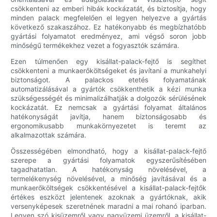
csökkenteni az emberi hibák kockázatát, és biztosítja, hogy
minden palack megfelelően el legyen helyezve a gyártás
következő szakaszához. Ez hatékonyabb és megbízhatóbb
gyártási folyamatot eredményez, ami végső soron jobb
minőségű termékekhez vezet a fogyasztók számára.
Ezen túlmenően egy kisállat-palack-fejtő is segíthet
csökkenteni a munkaerőköltségeket és javítani a munkahelyi
biztonságot. A palackos etetés folyamatának
automatizálásával a gyártók csökkenthetik a kézi munka
szükségességét és minimalizálhatják a dolgozók sérülésének
kockázatát. Ez nemcsak a gyártási folyamat általános
hatékonyságát javítja, hanem biztonságosabb és
ergonomikusabb munkakörnyezetet is teremt az
alkalmazottak számára.
Összességében elmondható, hogy a kisállat-palack-fejtő
szerepe a gyártási folyamatok egyszerűsítésében
tagadhatatlan. A hatékonyság növelésével, a
termelékenység növelésével, a minőség javításával és a
munkaerőköltségek csökkentésével a kisállat-palack-fejtők
értékes eszközt jelentenek azoknak a gyártóknak, akik
versenyképesek szeretnének maradni a mai rohanó iparban.
Legyen szó kisüzemről vagy nagyüzemi üzemről, a kisállat-