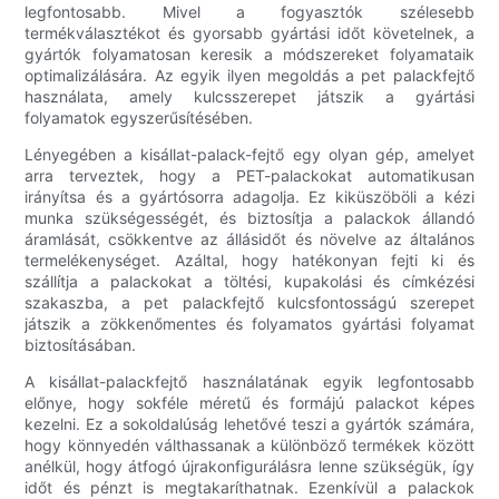
legfontosabb. Mivel a fogyasztók szélesebb
termékválasztékot és gyorsabb gyártási időt követelnek, a
gyártók folyamatosan keresik a módszereket folyamataik
optimalizálására. Az egyik ilyen megoldás a pet palackfejtő
használata, amely kulcsszerepet játszik a gyártási
folyamatok egyszerűsítésében.
Lényegében a kisállat-palack-fejtő egy olyan gép, amelyet
arra terveztek, hogy a PET-palackokat automatikusan
irányítsa és a gyártósorra adagolja. Ez kiküszöböli a kézi
munka szükségességét, és biztosítja a palackok állandó
áramlását, csökkentve az állásidőt és növelve az általános
termelékenységet. Azáltal, hogy hatékonyan fejti ki és
szállítja a palackokat a töltési, kupakolási és címkézési
szakaszba, a pet palackfejtő kulcsfontosságú szerepet
játszik a zökkenőmentes és folyamatos gyártási folyamat
biztosításában.
A kisállat-palackfejtő használatának egyik legfontosabb
előnye, hogy sokféle méretű és formájú palackot képes
kezelni. Ez a sokoldalúság lehetővé teszi a gyártók számára,
hogy könnyedén válthassanak a különböző termékek között
anélkül, hogy átfogó újrakonfigurálásra lenne szükségük, így
időt és pénzt is megtakaríthatnak. Ezenkívül a palackok