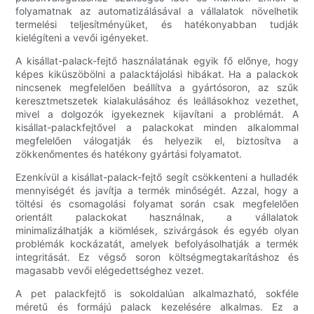
folyamatnak az automatizálásával a vállalatok növelhetik
termelési teljesítményüket, és hatékonyabban tudják
kielégíteni a vevői igényeket.
A kisállat-palack-fejtő használatának egyik fő előnye, hogy
képes kiküszöbölni a palacktájolási hibákat. Ha a palackok
nincsenek megfelelően beállítva a gyártósoron, az szűk
keresztmetszetek kialakulásához és leállásokhoz vezethet,
mivel a dolgozók igyekeznek kijavítani a problémát. A
kisállat-palackfejtővel a palackokat minden alkalommal
megfelelően válogatják és helyezik el, biztosítva a
zökkenőmentes és hatékony gyártási folyamatot.
Ezenkívül a kisállat-palack-fejtő segít csökkenteni a hulladék
mennyiségét és javítja a termék minőségét. Azzal, hogy a
töltési és csomagolási folyamat során csak megfelelően
orientált palackokat használnak, a vállalatok
minimalizálhatják a kiömlések, szivárgások és egyéb olyan
problémák kockázatát, amelyek befolyásolhatják a termék
integritását. Ez végső soron költségmegtakarításhoz és
magasabb vevői elégedettséghez vezet.
A pet palackfejtő is sokoldalúan alkalmazható, sokféle
méretű és formájú palack kezelésére alkalmas. Ez a