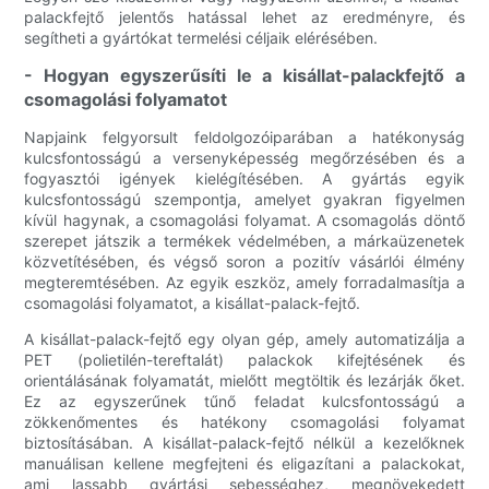
palackfejtő jelentős hatással lehet az eredményre, és
segítheti a gyártókat termelési céljaik elérésében.
- Hogyan egyszerűsíti le a kisállat-palackfejtő a
csomagolási folyamatot
Napjaink felgyorsult feldolgozóiparában a hatékonyság
kulcsfontosságú a versenyképesség megőrzésében és a
fogyasztói igények kielégítésében. A gyártás egyik
kulcsfontosságú szempontja, amelyet gyakran figyelmen
kívül hagynak, a csomagolási folyamat. A csomagolás döntő
szerepet játszik a termékek védelmében, a márkaüzenetek
közvetítésében, és végső soron a pozitív vásárlói élmény
megteremtésében. Az egyik eszköz, amely forradalmasítja a
csomagolási folyamatot, a kisállat-palack-fejtő.
A kisállat-palack-fejtő egy olyan gép, amely automatizálja a
PET (polietilén-tereftalát) palackok kifejtésének és
orientálásának folyamatát, mielőtt megtöltik és lezárják őket.
Ez az egyszerűnek tűnő feladat kulcsfontosságú a
zökkenőmentes és hatékony csomagolási folyamat
biztosításában. A kisállat-palack-fejtő nélkül a kezelőknek
manuálisan kellene megfejteni és eligazítani a palackokat,
ami lassabb gyártási sebességhez, megnövekedett