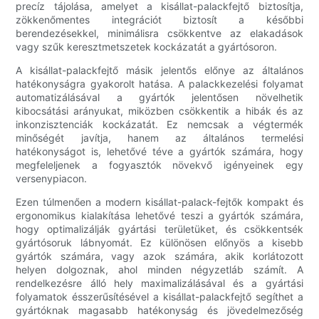
precíz tájolása, amelyet a kisállat-palackfejtő biztosítja,
zökkenőmentes integrációt biztosít a későbbi
berendezésekkel, minimálisra csökkentve az elakadások
vagy szűk keresztmetszetek kockázatát a gyártósoron.
A kisállat-palackfejtő másik jelentős előnye az általános
hatékonyságra gyakorolt ​​hatása. A palackkezelési folyamat
automatizálásával a gyártók jelentősen növelhetik
kibocsátási arányukat, miközben csökkentik a hibák és az
inkonzisztenciák kockázatát. Ez nemcsak a végtermék
minőségét javítja, hanem az általános termelési
hatékonyságot is, lehetővé téve a gyártók számára, hogy
megfeleljenek a fogyasztók növekvő igényeinek egy
versenypiacon.
Ezen túlmenően a modern kisállat-palack-fejtők kompakt és
ergonomikus kialakítása lehetővé teszi a gyártók számára,
hogy optimalizálják gyártási területüket, és csökkentsék
gyártósoruk lábnyomát. Ez különösen előnyös a kisebb
gyártók számára, vagy azok számára, akik korlátozott
helyen dolgoznak, ahol minden négyzetláb számít. A
rendelkezésre álló hely maximalizálásával és a gyártási
folyamatok ésszerűsítésével a kisállat-palackfejtő segíthet a
gyártóknak magasabb hatékonyság és jövedelmezőség