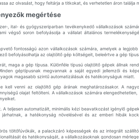
az olvasást, hogy feltárja a titkokat, és verhetetlen áron találja m
 tényezők megértése
szer-, ital- és gyógyszeriparban tevékenykedő vállalkozások számá
ami végső soron befolyásolja a vállalat általános termelékenysé
apvető fontosságú azon vállalkozások számára, amelyek a legjobb 
befolyásolhatja az olajtöltő gép költségeit, beleértve a gép típusát
rát, maga a gép típusa. Különféle típusú olajtöltő gépek állnak re
 Minden géptípusnak megvannak a saját egyedi jellemzői és képe
anyagok magasabb szintű automatizálásuk és hatékonyságuk miatt.
be kell venni az olajtöltő gép árának meghatározásakor. A nagy
yiségű olajat feltölteni. A vállalkozások számára elengedhetetlen, 
nyeiket.
át. A teljesen automatizált, minimális kézi beavatkozást igénylő gé
 járhatnak, a hatékonyság növelésével és az emberi hibák koc
rös töltőfúvókák, a palackzáró képességek és az integrált szállít
ionalitását és hatékonyságát, a vállalkozásoknak gondosan mérlegeniü