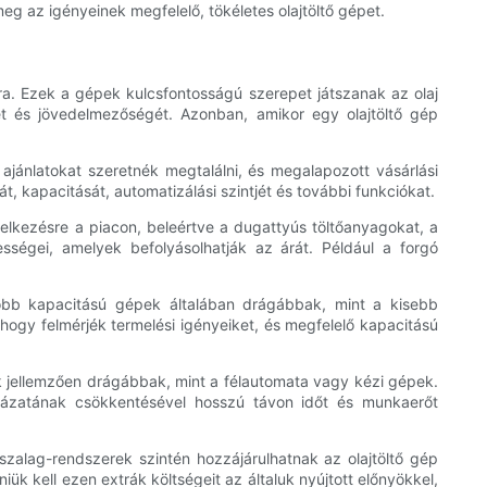
eg az igényeinek megfelelő, tökéletes olajtöltő gépet.
ra. Ezek a gépek kulcsfontosságú szerepet játszanak az olaj
gét és jövedelmezőségét. Azonban, amikor egy olajtöltő gép
ajánlatokat szeretnék megtalálni, és megalapozott vásárlási
, kapacitását, automatizálási szintjét és további funkciókat.
ndelkezésre a piacon, beleértve a dugattyús töltőanyagokat, a
sségei, amelyek befolyásolhatják az árát. Például a forgó
obb kapacitású gépek általában drágábbak, mint a kisebb
hogy felmérjék termelési igényeiket, és megfelelő kapacitású
pek jellemzően drágábbak, mint a félautomata vagy kézi gépek.
kázatának csökkentésével hosszú távon időt és munkaerőt
ószalag-rendszerek szintén hozzájárulhatnak az olajtöltő gép
k kell ezen extrák költségeit az általuk nyújtott előnyökkel,