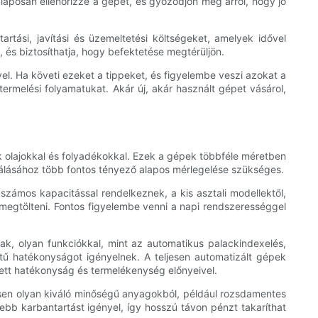
alaposan ellenőrizze a gépet, és győződjön meg arról, hogy jó
artási, javítási és üzemeltetési költségeket, amelyek idővel
 és biztosíthatja, hogy befektetése megtérüljön.
yel. Ha követi ezeket a tippeket, és figyelembe veszi azokat a
termelési folyamatukat. Akár új, akár használt gépet vásárol,
 olajokkal és folyadékokkal. Ezek a gépek többféle méretben
találásához több fontos tényező alapos mérlegelése szükséges.
 számos kapacitással rendelkeznek, a kis asztali modellektől,
megtölteni. Fontos figyelembe venni a napi rendszerességgel
ak, olyan funkciókkal, mint az automatikus palackindexelés,
tű hatékonyságot igényelnek. A teljesen automatizált gépek
ett hatékonyság és termelékenység előnyeivel.
essen olyan kiváló minőségű anyagokból, például rozsdamentes
ebb karbantartást igényel, így hosszú távon pénzt takaríthat