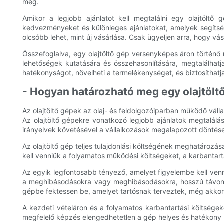
meg.
Amikor a legjobb ajánlatot kell megtalálni egy olajtöltő
kedvezményeket és különleges ajánlatokat, amelyek segítség
olcsóbb lehet, mint új vásárlása. Csak ügyeljen arra, hogy vá
Összefoglalva, egy olajtöltő gép versenyképes áron történő 
lehetőségek kutatására és összehasonlítására, megtalálhatj
hatékonyságot, növelheti a termelékenységet, és biztosíthatja
- Hogyan határozható meg egy olajtöltő 
Az olajtöltő gépek az olaj- és feldolgozóiparban működő vál
Az olajtöltő gépekre vonatkozó legjobb ajánlatok megtalálá
irányelvek követésével a vállalkozások megalapozott döntés
Az olajtöltő gép teljes tulajdonlási költségének meghatározá
kell venniük a folyamatos működési költségeket, a karbantart
Az egyik legfontosabb tényező, amelyet figyelembe kell venn
a meghibásodásokra vagy meghibásodásokra, hosszú távon t
gépbe fektessen be, amelyet tartósnak terveztek, még akkor 
A kezdeti vételáron és a folyamatos karbantartási költségek
megfelelő képzés elengedhetetlen a gép helyes és hatékony h