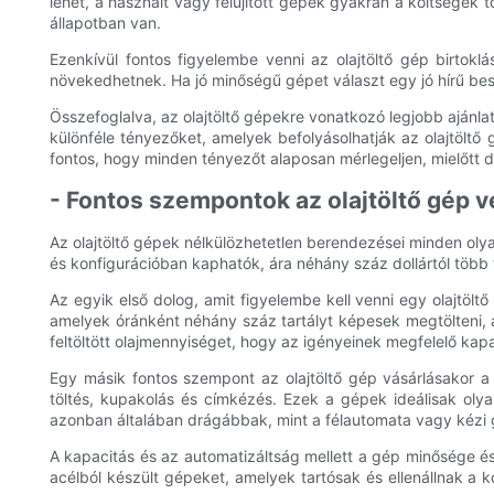
lehet, a használt vagy felújított gépek gyakran a költségek 
állapotban van.
Ezenkívül fontos figyelembe venni az olajtöltő gép birtoklá
növekedhetnek. Ha jó minőségű gépet választ egy jó hírű beszá
Összefoglalva, az olajtöltő gépekre vonatkozó legjobb ajánlat
különféle tényezőket, amelyek befolyásolhatják az olajtöltő 
fontos, hogy minden tényezőt alaposan mérlegeljen, mielőtt d
- Fontos szempontok az olajtöltő gép 
Az olajtöltő gépek nélkülözhetetlen berendezései minden ol
és konfigurációban kaphatók, ára néhány száz dollártól több 
Az egyik első dolog, amit figyelembe kell venni egy olajtölt
amelyek óránként néhány száz tartályt képesek megtölteni, 
feltöltött olajmennyiséget, hogy az igényeinek megfelelő kap
Egy másik fontos szempont az olajtöltő gép vásárlásakor a 
töltés, kupakolás és címkézés. Ezek a gépek ideálisak oly
azonban általában drágábbak, mint a félautomata vagy kézi 
A kapacitás és az automatizáltság mellett a gép minősége és
acélból készült gépeket, amelyek tartósak és ellenállnak a 