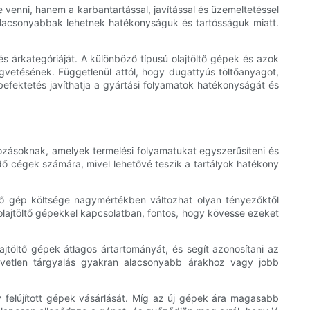
 venni, hanem a karbantartással, javítással és üzemeltetéssel
alacsonyabbak lehetnek hatékonyságuk és tartósságuk miatt.
 és árkategóriáját. A különböző típusú olajtöltő gépek és azok
égvetésének. Függetlenül attól, hogy dugattyús töltőanyagot,
 befektetés javíthatja a gyártási folyamatok hatékonyságát és
ozásoknak, amelyek termelési folyamatukat egyszerűsíteni és
edő cégek számára, mivel lehetővé teszik a tartályok hatékony
öltő gép költsége nagymértékben változhat olyan tényezőktől
olajtöltő gépekkel kapcsolatban, fontos, hogy kövesse ezeket
lajtöltő gépek átlagos ártartományát, és segít azonosítani az
zvetlen tárgyalás gyakran alacsonyabb árakhoz vagy jobb
y felújított gépek vásárlását. Míg az új gépek ára magasabb