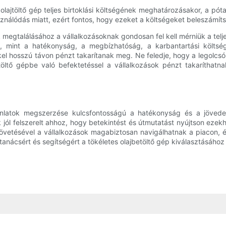
lajtöltő gép teljes birtoklási költségének meghatározásakor, a póta
asználódás miatt, ezért fontos, hogy ezeket a költségeket beleszámít
 megtalálásához a vállalkozásoknak gondosan fel kell mérniük a tel
l, mint a hatékonyság, a megbízhatóság, a karbantartási költség
el hosszú távon pénzt takarítanak meg. Ne feledje, hogy a legolcs
töltő gépbe való befektetéssel a vállalkozások pénzt takaríthat
jánlatok megszerzése kulcsfontosságú a hatékonyság és a jövede
 jól felszerelt ahhoz, hogy betekintést és útmutatást nyújtson ez
övetésével a vállalkozások magabiztosan navigálhatnak a piacon, 
anácsért és segítségért a tökéletes olajbetöltő gép kiválasztásáho