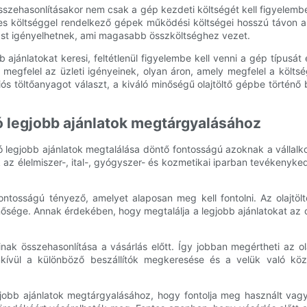
sszehasonlításakor nem csak a gép kezdeti költségét kell figyelembe
es költséggel rendelkező gépek működési költségei hosszú távon 
ást igényelhetnek, ami magasabb összköltséghez vezet.
ajánlatokat keresi, feltétlenül figyelembe kell venni a gép típusát
y megfelel az üzleti igényeinek, olyan áron, amely megfelel a költs
iós töltőanyagot választ, a kiváló minőségű olajtöltő gépbe történő
ó legjobb ajánlatok megtárgyalásához
ó legjobb ajánlatok megtalálása döntő fontosságú azoknak a vállalk
 az élelmiszer-, ital-, gyógyszer- és kozmetikai iparban tevékenyk
fontosságú tényező, amelyet alaposan meg kell fontolni. Az olajt
nősége. Annak érdekében, hogy megtalálja a legjobb ajánlatokat az 
inak összehasonlítása a vásárlás előtt. Így jobban megértheti az o
kívül a különböző beszállítók megkeresése és a velük való kö
gjobb ajánlatok megtárgyalásához, hogy fontolja meg használt vag