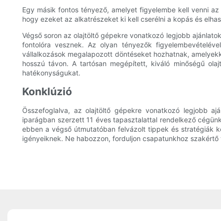
Egy másik fontos tényező, amelyet figyelembe kell venni az o
hogy ezeket az alkatrészeket ki kell cserélni a kopás és elh
Végső soron az olajtöltő gépekre vonatkozó legjobb ajánlatok
fontolóra vesznek. Az olyan tényezők figyelembevételéve
vállalkozások megalapozott döntéseket hozhatnak, amelyekk
hosszú távon. A tartósan megépített, kiváló minőségű olaj
hatékonyságukat.
Konklúzió
Összefoglalva, az olajtöltő gépekre vonatkozó legjobb a
iparágban szerzett 11 éves tapasztalattal rendelkező cégünk
ebben a végső útmutatóban felvázolt tippek és stratégiák k
igényeiknek. Ne habozzon, forduljon csapatunkhoz szakértő t