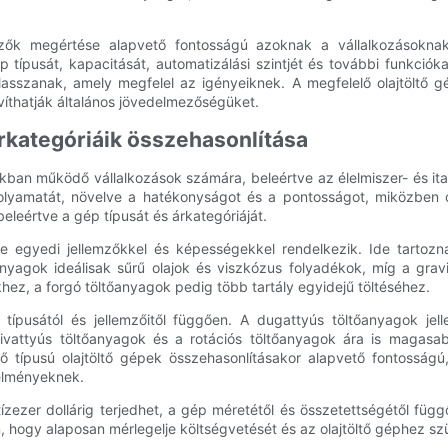
yezők megértése alapvető fontosságú azoknak a vállalkozásoknak
típusát, kapacitását, automatizálási szintjét és további funkciók
asszanak, amely megfelel az igényeiknek. A megfelelő olajtöltő gé
víthatják általános jövedelmezőségüket.
árkategóriáik összehasonlítása
gakban működő vállalkozások számára, beleértve az élelmiszer- és i
k folyamatát, növelve a hatékonyságot és a pontosságot, miközben 
eleértve a gép típusát és árkategóriáját.
ke egyedi jellemzőkkel és képességekkel rendelkezik. Ide tartozn
nyagok ideálisak sűrű olajok és viszkózus folyadékok, míg a gravi
hez, a forgó töltőanyagok pedig több tartály egyidejű töltéséhez.
p típusától és jellemzőitől függően. A dugattyús töltőanyagok jel
szivattyús töltőanyagok és a rotációs töltőanyagok ára is magasa
ő típusú olajtöltő gépek összehasonlításakor alapvető fontosságú
elményeknek.
 tízezer dollárig terjedhet, a gép méretétől és összetettségétől 
, hogy alaposan mérlegelje költségvetését és az olajtöltő géphez sz