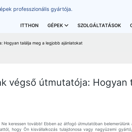
épek professzionális gyártója.
ITTHON
GÉPEK
SZOLGÁLTATÁSOK
: Hogyan találja meg a legjobb ajánlatokat
ak végső útmutatója: Hogyan t
je? Ne keressen tovább! Ebben az átfogó útmutatóban belemerülünk 
l attól, hogy Ön kisvállalkozás tulajdonosa vagy nagyüzemi gyár