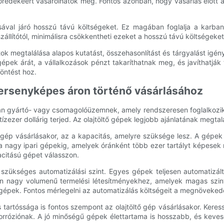
töredékéért vásárolhatók meg. Fontos azonban, hogy vásárlás előtt 
sával járó hosszú távú költségeket. Ez magában foglalja a karbant
llítótól, minimálisra csökkentheti ezeket a hosszú távú költségeket,
ok megtalálása alapos kutatást, összehasonlítást és tárgyalást igén
gépek árát, a vállalkozások pénzt takaríthatnak meg, és javíthatják 
öntést hoz.
versenyképes áron történő vásárlásához
yan gyártó- vagy csomagolóüzemnek, amely rendszeresen foglalkozik
tízezer dollárig terjed. Az olajtöltő gépek legjobb ajánlatának meg
ő gép vásárlásakor, az a kapacitás, amelyre szüksége lesz. A gépek
a nagy ipari gépekig, amelyek óránként több ezer tartályt képesek 
acitású gépet válasszon.
szükséges automatizálási szint. Egyes gépek teljesen automatizált
an nagy volumenű termelési létesítményekhez, amelyek magas szin
gépek. Fontos mérlegelni az automatizálás költségeit a megnöveked
 tartóssága is fontos szempont az olajtöltő gép vásárlásakor. Ker
korróziónak. A jó minőségű gépek élettartama is hosszabb, és keves