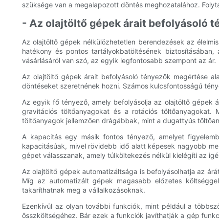
szüksége van a megalapozott döntés meghozatalához. Folytassa 
- Az olajtöltő gépek árait befolyásoló
Az olajtöltő gépek nélkülözhetetlen berendezések az élelmi
hatékony és pontos tartályokbatöltésének biztosításában, 
vásárlásáról van szó, az egyik legfontosabb szempont az ár.
Az olajtöltő gépek árait befolyásoló tényezők megértése al
döntéseket szeretnének hozni. Számos kulcsfontosságú tényező 
Az egyik fő tényező, amely befolyásolja az olajtöltő gépek á
gravitációs töltőanyagokat és a rotációs töltőanyagokat.
töltőanyagok jellemzően drágábbak, mint a dugattyús töltő
A kapacitás egy másik fontos tényező, amelyet figyelem
kapacitásúak, mivel rövidebb idő alatt képesek nagyobb menn
gépet válasszanak, amely túlköltekezés nélkül kielégíti az igé
Az olajtöltő gépek automatizáltsága is befolyásolhatja az ár
Míg az automatizált gépek magasabb előzetes költséggel
takaríthatnak meg a vállalkozásoknak.
Ezenkívül az olyan további funkciók, mint például a többszö
összköltségéhez. Bár ezek a funkciók javíthatják a gép funkc