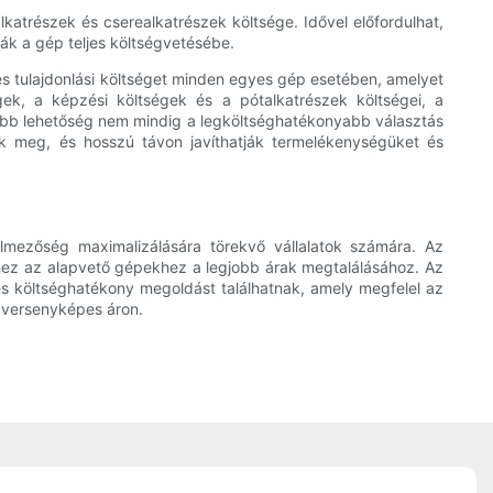
lkatrészek és cserealkatrészek költsége. Idővel előfordulhat,
sák a gép teljes költségvetésébe.
jes tulajdonlási költséget minden egyes gép esetében, amelyet
ek, a képzési költségek és a pótalkatrészek költségei, a
óbb lehetőség nem mindig a legköltséghatékonyabb választás
nak meg, és hosszú távon javíthatják termelékenységüket és
lmezőség maximalizálására törekvő vállalatok számára. Az
ekhez az alapvető gépekhez a legjobb árak megtalálásához. Az
és költséghatékony megoldást találhatnak, amely megfelel az
z versenyképes áron.