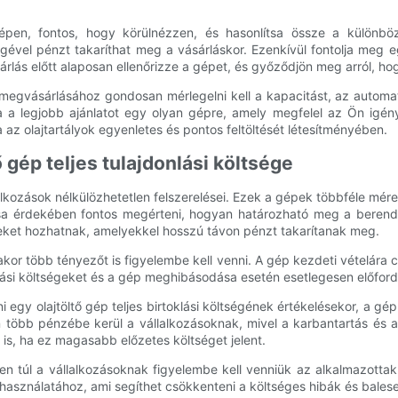
 gépen, fontos, hogy körülnézzen, és hasonlítsa össze a különböz
ével pénzt takaríthat meg a vásárláskor. Ezenkívül fontolja meg eg
sárlás előtt alaposan ellenőrizze a gépet, és győződjön meg arról, ho
megvásárlásához gondosan mérlegelni kell a kapacitást, az automati
a a legjobb ajánlatot egy olyan gépre, amely megfelel az Ön igén
 az olajtartályok egyenletes és pontos feltöltését létesítményében.
gép teljes tulajdonlási költsége
lalkozások nélkülözhetetlen felszerelései. Ezek a gépek többféle mé
sa érdekében fontos megérteni, hogyan határozható meg a berendez
eket hozhatnak, amelyekkel hosszú távon pénzt takarítanak meg.
sakor több tényezőt is figyelembe kell venni. A gép kezdeti vételára
ási költségeket és a gép meghibásodása esetén esetlegesen előfordul
i egy olajtöltő gép teljes birtoklási költségének értékelésekor, a
öbb pénzébe kerül a vállalkozásoknak, mivel a karbantartás és a 
is, ha ez magasabb előzetes költséget jelent.
en túl a vállalkozásoknak figyelembe kell venniük az alkalmazottak 
asználatához, ami segíthet csökkenteni a költséges hibák és bales