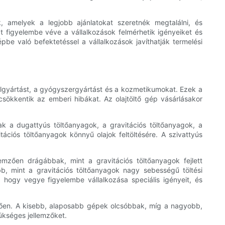
, amelyek a legjobb ajánlatokat szeretnék megtalálni, és
at figyelembe véve a vállalkozások felmérhetik igényeiket és
pbe való befektetéssel a vállalkozások javíthatják termelési
talgyártást, a gyógyszergyártást és a kozmetikumokat. Ezek a
csökkentik az emberi hibákat. Az olajtöltő gép vásárlásakor
ak a dugattyús töltőanyagok, a gravitációs töltőanyagok, a
tációs töltőanyagok könnyű olajok feltöltésére. A szivattyús
lemzően drágábbak, mint a gravitációs töltőanyagok fejlett
bb, mint a gravitációs töltőanyagok nagy sebességű töltési
, hogy vegye figyelembe vállalkozása speciális igényeit, és
függően. A kisebb, alaposabb gépek olcsóbbak, míg a nagyobb,
ükséges jellemzőket.