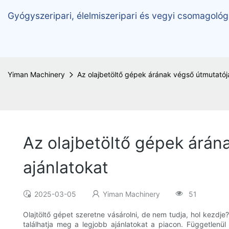
Gyógyszeripari, élelmiszeripari és vegyi csomagológ
Yiman Machinery
Az olajbetöltő gépek árának végső útmutatója
Az olajbetöltő gépek árán
ajánlatokat
2025-03-05
Yiman Machinery
51
Olajtöltő gépet szeretne vásárolni, de nem tudja, hol kezd
találhatja meg a legjobb ajánlatokat a piacon. Függetlenü