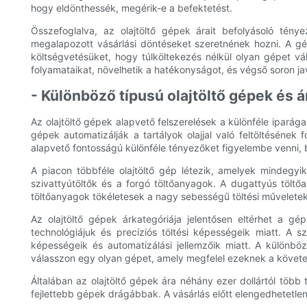
hogy eldönthessék, megérik-e a befektetést.
Összefoglalva, az olajtöltő gépek árait befolyásoló tén
megalapozott vásárlási döntéseket szeretnének hozni. A gép 
költségvetésüket, hogy túlköltekezés nélkül olyan gépet vál
folyamataikat, növelhetik a hatékonyságot, és végső soron ja
- Különböző típusú olajtöltő gépek és 
Az olajtöltő gépek alapvető felszerelések a különféle ipará
gépek automatizálják a tartályok olajjal való feltöltéséne
alapvető fontosságú különféle tényezőket figyelembe venni, b
A piacon többféle olajtöltő gép létezik, amelyek mindegyi
szivattyútöltők és a forgó töltőanyagok. A dugattyús töltőa
töltőanyagok tökéletesek a nagy sebességű töltési műveletek
Az olajtöltő gépek árkategóriája jelentősen eltérhet a gé
technológiájuk és precíziós töltési képességeik miatt. A 
képességeik és automatizálási jellemzőik miatt. A különböz
válasszon egy olyan gépet, amely megfelel ezeknek a követ
Általában az olajtöltő gépek ára néhány ezer dollártól több
fejlettebb gépek drágábbak. A vásárlás előtt elengedhetetlen