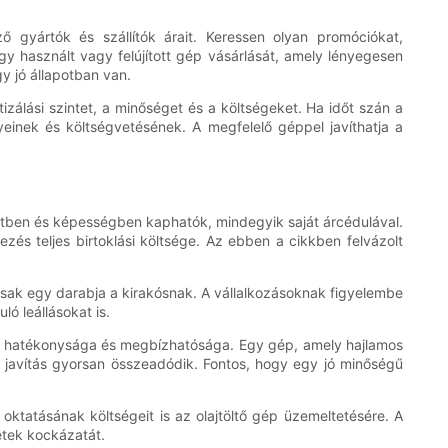
ő gyártók és szállítók árait. Keressen olyan promóciókat,
y használt vagy felújított gép vásárlását, amely lényegesen
gy jó állapotban van.
zálási szintet, a minőséget és a költségeket. Ha időt szán a
yeinek és költségvetésének. A megfelelő géppel javíthatja a
retben és képességben kaphatók, mindegyik saját árcédulával.
és teljes birtoklási költsége. Az ebben a cikkben felvázolt
 csak egy darabja a kirakósnak. A vállalkozásoknak figyelembe
ó leállásokat is.
 gép hatékonysága és megbízhatósága. Egy gép, amely hajlamos
javítás gyorsan összeadódik. Fontos, hogy egy jó minőségű
oktatásának költségeit is az olajtöltő gép üzemeltetésére. A
etek kockázatát.