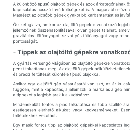
A különböző típusú olajtöltő gépek és azok árkategóriáinak ö
kapcsolatos hosszú távú költségeket is. A magasabb előzet
Másrészt az olcsóbb gépek gyakoribb karbantartást és javít
Összefoglalva, amikor az olajtöltő gépekre vonatkozó legjobb 
jellemzőinek összehasonlításával olyan gépet találhat, amel
gravitációs töltőanyagot, szivattyús töltőanyagot vagy rotác
pontosságát.
- Tippek az olajtöltő gépekre vonatkoz
A gyártás versengő világában az olajtöltő gépekre vonatkoz
pénzt takarítanak meg. Az olajtöltő gépek nélkülözhetetlenek
és precíz feltöltését különféle típusú olajokkal.
Amikor egy olajtöltő gép vásárlásáról van szó, az ár kulcs
függően, mint a kapacitás, a jellemzők, a márka és a gép mi
a tippeket a legjobb árak kialkudásához.
Mindenekelőtt fontos a piac felkutatása és több szállító ára
esetlegesen elérhető alkukat vagy kedvezményeket. Ezen
feltételekhez vezethet.
Egy másik fontos tipp az olajtöltő gépekkel kapcsolatos le