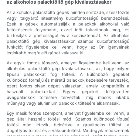
az alkoholos palacktöltő gép kiválasztásakor
Az alkoholos palacktöltő gépek minden sörfőzde, szeszfőzde
vagy italgyártó létesítmény kulcsfontosságú berendezései.
Ezek a gépek automatizálják a palackok alkohollal való
feltöltésének folyamatát, ezzel időt takarítanak meg, és
biztosítják a pontosságot és a konzisztenciát. Az alkoholos
palacktöltő gép kiválasztásakor számos kulcsfontosságú
funkciót figyelembe kell venni, hogy az Ön igényeinek
leginkább megfelelő gépet válassza ki.
Az egyik fontos tényező, amelyet figyelembe kell venni az
alkoholos palacktöltő gép kiválasztásakor, az, hogy milyen
típusú palackokat fog tölteni. A különböző gépeket
különböző formájú és méretű palackok kezelésére tervezték,
ezért fontos olyan gépet választani, amely kompatibilis a
használt palackokkal. Egyes gépeket kifejezetten
üvegpalackok töltésére tervezték, míg mások inkább
műanyag vagy alumínium palackok töltésére alkalmasak.
Egy másik fontos szempont, amelyet figyelembe kell venni, a
gép által használt töltési mód. Számos különböző típusú
töltési mód létezik, beleértve a gravitációs töltést, a
dugattyús töltést és a vákuumtöltést. Mindegyik módszernek