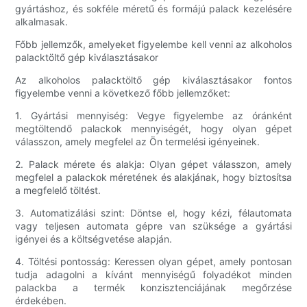
gyártáshoz, és sokféle méretű és formájú palack kezelésére
alkalmasak.
Főbb jellemzők, amelyeket figyelembe kell venni az alkoholos
palacktöltő gép kiválasztásakor
Az alkoholos palacktöltő gép kiválasztásakor fontos
figyelembe venni a következő főbb jellemzőket:
1. Gyártási mennyiség: Vegye figyelembe az óránként
megtöltendő palackok mennyiségét, hogy olyan gépet
válasszon, amely megfelel az Ön termelési igényeinek.
2. Palack mérete és alakja: Olyan gépet válasszon, amely
megfelel a palackok méretének és alakjának, hogy biztosítsa
a megfelelő töltést.
3. Automatizálási szint: Döntse el, hogy kézi, félautomata
vagy teljesen automata gépre van szüksége a gyártási
igényei és a költségvetése alapján.
4. Töltési pontosság: Keressen olyan gépet, amely pontosan
tudja adagolni a kívánt mennyiségű folyadékot minden
palackba a termék konzisztenciájának megőrzése
érdekében.