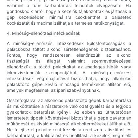
valamint a rutin karbantartási feladatok elvégzésére. Ha
gondoskodik arról, hogy a kezelők tájékozottak és jártasak a
gép kezelésében, minimálisra csökkentheti a balesetek
kockázatát és maximalizálhatja a termelés hatékonyságát.
4. Minőség-ellenőrzési intézkedések
A minőség-ellenőrzési intézkedések kulcsfontosságúak a
palackokba töltött alkohol sértetlenségének biztosításához.
Fontos, hogy rendszeresen ellenőrizzük az alkohol
tisztaságát és állagát, valamint szemrevételezéssel
ellenőrizzük a töltött palackokat az esetleges hibák vagy
inkonzisztenciák szempontjából. A minőség-ellenőrzési
intézkedések végrehajtásával biztosíthatja, hogy alkoholos
palacktöltő gépe kiváló minőségű termékeket állítson elő,
amelyek megfelelnek az ipari szabványoknak.
Összefoglalva, az alkoholos palacktöltő gépek karbantartása
és működtetése a részletekre való odafigyelést és a legjobb
gyakorlatok betartását igényli. Az ebben az útmutatóban
ismertetett tippek követésével biztosíthatja gépe zavartalan
működését és kiváló minőségű alkoholtermékeket állíthat elő.
Ne felejtse el prioritásként kezelni a rendszeres tisztítást és
karbantartást, a kalibrálást és beállítást, a kezelők megfelelő