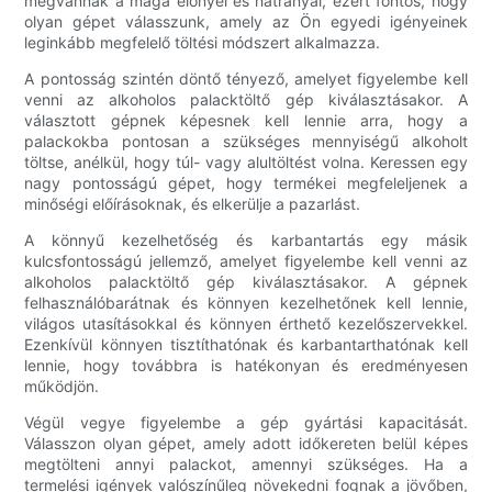
megvannak a maga előnyei és hátrányai, ezért fontos, hogy
olyan gépet válasszunk, amely az Ön egyedi igényeinek
leginkább megfelelő töltési módszert alkalmazza.
A pontosság szintén döntő tényező, amelyet figyelembe kell
venni az alkoholos palacktöltő gép kiválasztásakor. A
választott gépnek képesnek kell lennie arra, hogy a
palackokba pontosan a szükséges mennyiségű alkoholt
töltse, anélkül, hogy túl- vagy alultöltést volna. Keressen egy
nagy pontosságú gépet, hogy termékei megfeleljenek a
minőségi előírásoknak, és elkerülje a pazarlást.
A könnyű kezelhetőség és karbantartás egy másik
kulcsfontosságú jellemző, amelyet figyelembe kell venni az
alkoholos palacktöltő gép kiválasztásakor. A gépnek
felhasználóbarátnak és könnyen kezelhetőnek kell lennie,
világos utasításokkal és könnyen érthető kezelőszervekkel.
Ezenkívül könnyen tisztíthatónak és karbantarthatónak kell
lennie, hogy továbbra is hatékonyan és eredményesen
működjön.
Végül vegye figyelembe a gép gyártási kapacitását.
Válasszon olyan gépet, amely adott időkereten belül képes
megtölteni annyi palackot, amennyi szükséges. Ha a
termelési igények valószínűleg növekedni fognak a jövőben,