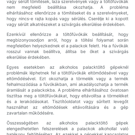
vagy sérült tömítések, laza szerelvények vagy a töltőfúvókák
nem megfelelő beállítása okozhatja. A probléma
elhárításához ellenőrizze a tömítéseket és a szerelvényeket,
hogy nincs-e rajta kopás vagy sérülés. Cserélje ki a kopott
vagy sérült alkatrészeket a szivárgás elkerülése érdekében.
Ezenkívül ellenőrizze a töltőfúvókák beállítását, hogy
megbizonyosodjon arról, hogy a töltési folyamat során
megfelelően helyezkednek el a palackok felett. Ha a fúvókák
rosszul vannak beállítva, állítsa be őket a szivárgás
elkerülése érdekében.
Egyes esetekben az alkoholos palacktöltő gépeknél
problémák léphetnek fel a töltőfúvókák eltömődésével vagy
eltömődésével. Ezt okozhatja a törmelék vagy a termék
felhalmozódása a fúvókákban, ami akadályozhatja a termék
áramlását a palackokba. A probléma elhárításához óvatosan
tisztítsa meg a töltőfúvókákat, hogy eltávolítsa a törmeléket
és a lerakódásokat. Tisztítóoldatot vagy sűrített levegőt
használhat az eltömődések eltávolítására és a gép
zavartalan működésére.
Összességében az alkoholos palacktöltő gépek
elengedhetetlen felszerelések a palackok alkohollal való
hatékony feltöltéséhez. Az ezekkel a gépekkel kapcsolatos