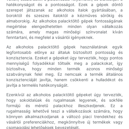
hatékonyságot és a pontosságot. Ezek a gépek döntő
szerepet játszanak az alkoholos italok gyártásában, a
boroktól és szeszes italoktól a kézműves sörökig és
almaborokig. Az alkoholos palacktöltő gépek fontosságának
megértése elengedhetetlen minden olyan vállalkozás
számára, amely magas minőségi színvonalat kíván
fenntartani, és megfelel a vásárlói igényeknek.
Az alkoholos palacktöltő gépek használatának egyik
legfontosabb előnye az általuk biztosított pontosság és
konzisztencia. Ezeket a gépeket úgy tervezték, hogy pontos
mennyiségű folyadékkal töltsék meg a palackokat, így
biztosítva, hogy minden termék azonos minőségi
szabványnak felel meg. Ez nemcsak a termék általános
konzisztenciáját javítja, hanem csökkenti a hulladékot és
javítja a termelés hatékonyságát.
Ezenkívül az alkoholos palacktöltő gépeket úgy tervezték,
hogy sokoldalúak és rugalmasak legyenek, és sokféle
formájú és méretű palackhoz illeszkedjenek. Ez a
rugalmasság lehetővé teszi a vállalkozások számára, hogy
könnyen alkalmazkodjanak a változó piaci trendekhez és
vásárlói preferenciákhoz, megkönnyítve új termékek vagy
csomagolási lehetőségek bevezetését.