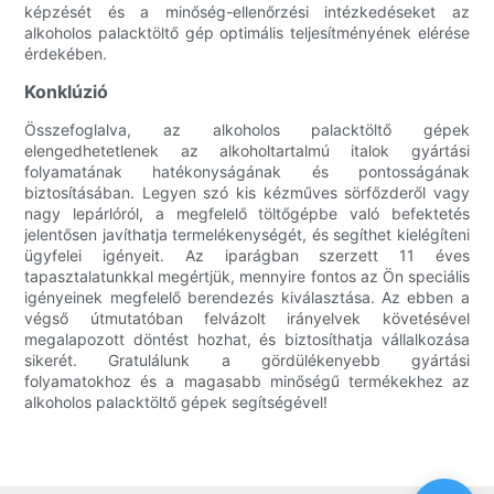
képzését és a minőség-ellenőrzési intézkedéseket az
alkoholos palacktöltő gép optimális teljesítményének elérése
érdekében.
Konklúzió
Összefoglalva, az alkoholos palacktöltő gépek
elengedhetetlenek az alkoholtartalmú italok gyártási
folyamatának hatékonyságának és pontosságának
biztosításában. Legyen szó kis kézműves sörfőzderől vagy
nagy lepárlóról, a megfelelő töltőgépbe való befektetés
jelentősen javíthatja termelékenységét, és segíthet kielégíteni
ügyfelei igényeit. Az iparágban szerzett 11 éves
tapasztalatunkkal megértjük, mennyire fontos az Ön speciális
igényeinek megfelelő berendezés kiválasztása. Az ebben a
végső útmutatóban felvázolt irányelvek követésével
megalapozott döntést hozhat, és biztosíthatja vállalkozása
sikerét. Gratulálunk a gördülékenyebb gyártási
folyamatokhoz és a magasabb minőségű termékekhez az
alkoholos palacktöltő gépek segítségével!