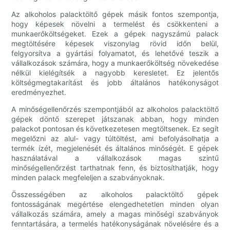
Az alkoholos palacktöltő gépek másik fontos szempontja,
hogy képesek növelni a termelést és csökkenteni a
munkaerőköltségeket. Ezek a gépek nagyszámú palack
megtöltésére képesek viszonylag rövid időn belül,
felgyorsítva a gyártási folyamatot, és lehetővé teszik a
vállalkozások számára, hogy a munkaerőköltség növekedése
nélkül kielégítsék a nagyobb keresletet. Ez jelentős
költségmegtakarítást és jobb általános hatékonyságot
eredményezhet.
A minőségellenőrzés szempontjából az alkoholos palacktöltő
gépek döntő szerepet játszanak abban, hogy minden
palackot pontosan és következetesen megtöltsenek. Ez segít
megelőzni az alul- vagy túltöltést, ami befolyásolhatja a
termék ízét, megjelenését és általános minőségét. E gépek
használatával a vállalkozások magas szintű
minőségellenőrzést tarthatnak fenn, és biztosíthatják, hogy
minden palack megfeleljen a szabványoknak.
Összességében az alkoholos palacktöltő gépek
fontosságának megértése elengedhetetlen minden olyan
vállalkozás számára, amely a magas minőségi szabványok
fenntartására, a termelés hatékonyságának növelésére és a