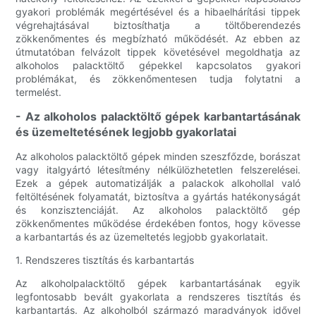
gyakori problémák megértésével és a hibaelhárítási tippek
végrehajtásával biztosíthatja a töltőberendezés
zökkenőmentes és megbízható működését. Az ebben az
útmutatóban felvázolt tippek követésével megoldhatja az
alkoholos palacktöltő gépekkel kapcsolatos gyakori
problémákat, és zökkenőmentesen tudja folytatni a
termelést.
- Az alkoholos palacktöltő gépek karbantartásának
és üzemeltetésének legjobb gyakorlatai
Az alkoholos palacktöltő gépek minden szeszfőzde, borászat
vagy italgyártó létesítmény nélkülözhetetlen felszerelései.
Ezek a gépek automatizálják a palackok alkohollal való
feltöltésének folyamatát, biztosítva a gyártás hatékonyságát
és konzisztenciáját. Az alkoholos palacktöltő gép
zökkenőmentes működése érdekében fontos, hogy kövesse
a karbantartás és az üzemeltetés legjobb gyakorlatait.
1. Rendszeres tisztítás és karbantartás
Az alkoholpalacktöltő gépek karbantartásának egyik
legfontosabb bevált gyakorlata a rendszeres tisztítás és
karbantartás. Az alkoholból származó maradványok idővel