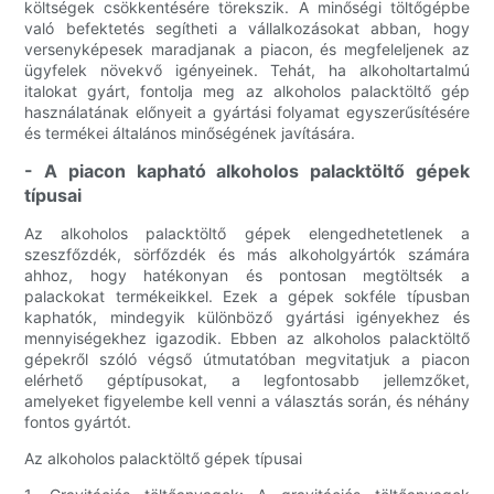
költségek csökkentésére törekszik. A minőségi töltőgépbe
való befektetés segítheti a vállalkozásokat abban, hogy
versenyképesek maradjanak a piacon, és megfeleljenek az
ügyfelek növekvő igényeinek. Tehát, ha alkoholtartalmú
italokat gyárt, fontolja meg az alkoholos palacktöltő gép
használatának előnyeit a gyártási folyamat egyszerűsítésére
és termékei általános minőségének javítására.
- A piacon kapható alkoholos palacktöltő gépek
típusai
Az alkoholos palacktöltő gépek elengedhetetlenek a
szeszfőzdék, sörfőzdék és más alkoholgyártók számára
ahhoz, hogy hatékonyan és pontosan megtöltsék a
palackokat termékeikkel. Ezek a gépek sokféle típusban
kaphatók, mindegyik különböző gyártási igényekhez és
mennyiségekhez igazodik. Ebben az alkoholos palacktöltő
gépekről szóló végső útmutatóban megvitatjuk a piacon
elérhető géptípusokat, a legfontosabb jellemzőket,
amelyeket figyelembe kell venni a választás során, és néhány
fontos gyártót.
Az alkoholos palacktöltő gépek típusai