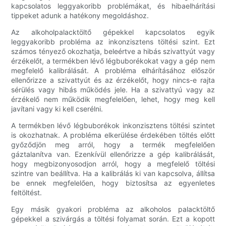
kapcsolatos leggyakoribb problémákat, és hibaelhárítási
tippeket adunk a hatékony megoldáshoz.
Az alkoholpalacktöltő gépekkel kapcsolatos egyik
leggyakoribb probléma az inkonzisztens töltési szint. Ezt
számos tényező okozhatja, beleértve a hibás szivattyút vagy
érzékelőt, a termékben lévő légbuborékokat vagy a gép nem
megfelelő kalibrálását. A probléma elhárításához először
ellenőrizze a szivattyút és az érzékelőt, hogy nincs-e rajta
sérülés vagy hibás működés jele. Ha a szivattyú vagy az
érzékelő nem működik megfelelően, lehet, hogy meg kell
javítani vagy ki kell cserélni.
A termékben lévő légbuborékok inkonzisztens töltési szintet
is okozhatnak. A probléma elkerülése érdekében töltés előtt
győződjön meg arról, hogy a termék megfelelően
gáztalanítva van. Ezenkívül ellenőrizze a gép kalibrálását,
hogy megbizonyosodjon arról, hogy a megfelelő töltési
szintre van beállítva. Ha a kalibrálás ki van kapcsolva, állítsa
be ennek megfelelően, hogy biztosítsa az egyenletes
feltöltést.
Egy másik gyakori probléma az alkoholos palacktöltő
gépekkel a szivárgás a töltési folyamat során. Ezt a kopott