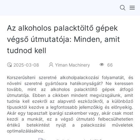
Az alkoholos palacktöltő gépek
végső útmutatója: Minden, amit
tudnod kell
2025-03-08
Yiman Machinery
66
Korszerűsíteni szeretné alkoholpalackozási folyamatát, és
növelni szeretné gyártósora hatékonyságát? Ne keressen
tovább, mint az alkoholos palacktöltő gépek átfogó
útmutatója. Ebben a cikkben mindent megvizsgálunk, amit
tudnia kell ezekről az alapvető eszközökről, a különböző
típusoktól kezdve a legfontosabb jellemzőikig és előnyeikig.
Akár egy tapasztalt iparági szakember vagy, akár csak most
kezdi a munkát, ez a végső útmutató felbecsülhetetlen
értékű betekintést nyújt a palackozási műveletek
optimalizálásához.