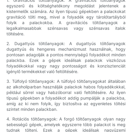
1. Gravitációs töltőanyagok: A gravitációs töltőanyagok
egyszerű és költséghatékony megoldást jelentenek a
kistermelők számára. Az ilyen típusú gépekben a palackokat
gravitáció tölti meg, mivel a folyadék egy tárolótartályból
folyik a palackokba. A gravitációs töltőanyagok a
legalkalmasabbak szénsavas vagy szénsavas italok
töltésére.
2. Dugattyús töltőanyagok: A dugattyús töltőanyagok
dugattyús és hengeres mechanizmust használnak, hogy
pontosan adagolják a pontos mennyiségű folyadékot minden
palackba. Ezek a gépek ideálisak palackok viszkózus
folyadékokkal vagy nagy pontosságot és konzisztenciát
igénylő termékekkel való feltöltésére.
3. Túlfolyó töltőanyagok: A túlfolyó töltőanyagokat általában
az alkoholiparban használják palackok habos folyadékokkal,
például sörrel vagy habzóborral való feltöltésére. Az ilyen
típusú gépekben a folyadékot addig pumpálják a palackba,
amíg az ki nem folyik, így biztosítva az egyenletes töltési
szintet minden palackban.
4. Rotációs töltőanyagok: A forgó töltőanyagok olyan nagy
sebességű gépek, amelyek egyszerre több palackot is meg
tudnak tölteni. Ezek a gépek ideálisak nagyüzemi