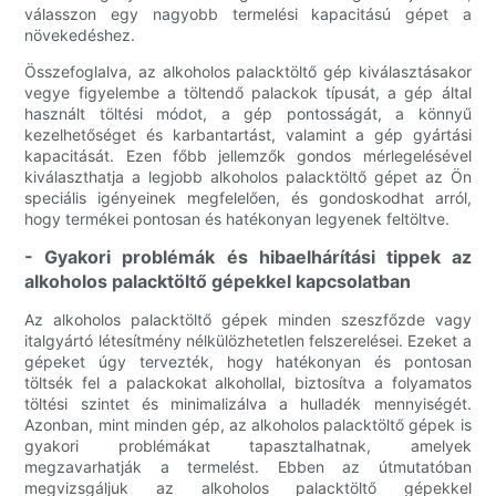
válasszon egy nagyobb termelési kapacitású gépet a
növekedéshez.
Összefoglalva, az alkoholos palacktöltő gép kiválasztásakor
vegye figyelembe a töltendő palackok típusát, a gép által
használt töltési módot, a gép pontosságát, a könnyű
kezelhetőséget és karbantartást, valamint a gép gyártási
kapacitását. Ezen főbb jellemzők gondos mérlegelésével
kiválaszthatja a legjobb alkoholos palacktöltő gépet az Ön
speciális igényeinek megfelelően, és gondoskodhat arról,
hogy termékei pontosan és hatékonyan legyenek feltöltve.
- Gyakori problémák és hibaelhárítási tippek az
alkoholos palacktöltő gépekkel kapcsolatban
Az alkoholos palacktöltő gépek minden szeszfőzde vagy
italgyártó létesítmény nélkülözhetetlen felszerelései. Ezeket a
gépeket úgy tervezték, hogy hatékonyan és pontosan
töltsék fel a palackokat alkohollal, biztosítva a folyamatos
töltési szintet és minimalizálva a hulladék mennyiségét.
Azonban, mint minden gép, az alkoholos palacktöltő gépek is
gyakori problémákat tapasztalhatnak, amelyek
megzavarhatják a termelést. Ebben az útmutatóban
megvizsgáljuk az alkoholos palacktöltő gépekkel