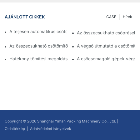
AJÁNLOTT CIKKEK
CASE
Hírek
A teljesen automatikus csőtöltő gép használatának előnyei
Az összecsukható csőpréselő g
Az összecsukható csőtömítő gépek végső útmutatója: Minden, a
A végső útmutató a csőtömítő
Hatékony tömítési megoldások: A kozmetikai csőtömítő gép has
A csőcsomagoló gépek végső ú
Copyright © 2026 Shanghai Yiman Packing Machinery Co., Ltd. |
Oldaltérkép
|
Adatvédelmi irányelvek