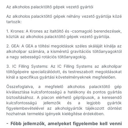
Az alkoholos palacktöltő gépek vezető gyártói
Az alkoholos palacktöltő gépek néhány vezető gyártója közé
tartozik:
1. Krones: A Krones az italtöltő és -csomagoló berendezések,
köztük az alkoholos palacktöltő gépek vezető gyártója.
2. GEA: A GEA a töltési megoldások széles skáláját kínálja az
alkoholipar számára, a kisméretű gravitációs töltőanyagoktól
a nagy sebességű rotációs töltőanyagokig.
3. IC Filling Systems: Az IC Filling Systems az alkoholipar
töltőgépeire specializálódott, és testreszabott megoldásokat
kínál a specifikus gyártási követelményeknek megfelelően.
Összefoglalva, a megfelelő alkoholos palacktöltő gép
kiválasztása kulcsfontosságú a hatékony és pontos gyártás
biztosításához. A piacon elérhető géptípusok, a keresendő
kulcsfontosságú jellemzők és a legjobb gyártók
figyelembevételével az alkoholgyártók tájékozott döntést
hozhatnak termelési igényeik kielégítése érdekében.
- Főbb jellemzők, amelyeket figyelembe kell venni