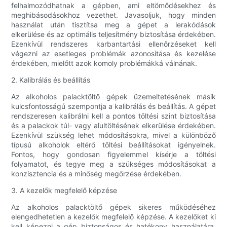
felhalmozódhatnak a gépben, ami eltömődésekhez és
meghibásodásokhoz vezethet. Javasoljuk, hogy minden
használat után tisztítsa meg a gépet a lerakódások
elkerülése és az optimális teljesítmény biztosítása érdekében.
Ezenkívül rendszeres karbantartási ellenőrzéseket kell
végezni az esetleges problémák azonosítása és kezelése
érdekében, mielőtt azok komoly problémákká válnának.
2. Kalibrálás és beállítás
Az alkoholos palacktöltő gépek üzemeltetésének másik
kulcsfontosságú szempontja a kalibrálás és beállítás. A gépet
rendszeresen kalibrálni kell a pontos töltési szint biztosítása
és a palackok túl- vagy alultöltésének elkerülése érdekében.
Ezenkívül szükség lehet módosításokra, mivel a különböző
típusú alkoholok eltérő töltési beállításokat igényelnek.
Fontos, hogy gondosan figyelemmel kísérje a töltési
folyamatot, és tegye meg a szükséges módosításokat a
konzisztencia és a minőség megőrzése érdekében.
3. A kezelők megfelelő képzése
Az alkoholos palacktöltő gépek sikeres működéséhez
elengedhetetlen a kezelők megfelelő képzése. A kezelőket ki
kell képezni a gép biztonságos és hatékony használatára,