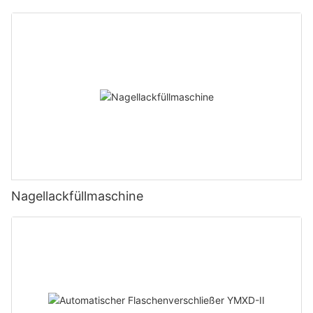
ordnungsgemäß getragen werden.
(4) Verschließkopf: Nachdem die Flasche mit der oralen Flüssigkeit den
Verschluss aufgesetzt hat und in den Drehteller des Verschließkopfes
gelangt, drehen sich die drei geöffneten Messer mit der Flasche als
Mittelpunkt nach vorne und drücken unter der Kontrolle der Nocke auf den
Verschluss. Zu diesem Zeitpunkt werden die drei Verschlussmesser unter
der Wirkung der Kegelhülse gleichzeitig das Rollmesser in Richtung der
Abdeckung rollen. Nach dem Rollen wird es gleichzeitig vom Bezug
getrennt und kehrt in seine ursprüngliche Position zurück.
(5) Verfolgung des Füllmechanismus: Die Füllmaschine für orale
Flüssigkeiten verwendet einen Servomotor, um die Zahnräder und
Zahnstangen anzutreiben, und treibt dann die Füllnadel zur Hin- und
Nagellackfüllmaschine
Herbewegung an. Durch Anpassen der relativen Position des
Sprühnadelrahmens und des Montagerahmens kann die Füllnadel genau in
die Mitte der Flaschenmündung eingeführt werden.