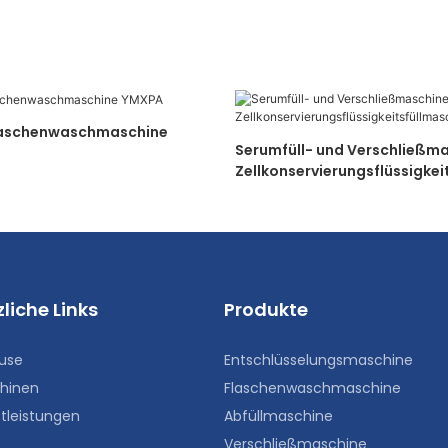
Flaschenwaschmaschine
Serumfüll- und Verschließma
Zellkonservierungsflüssigkei
e
liche Links
Produkte
use
Entschlüsselungsmaschine
hinen
Flaschenwaschmaschine
tleistungen
Abfüllmaschine
Verschließmaschine