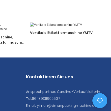
Vertikale Etikettiermaschine YMTV
schine,
tsfüllmaschin
Kontaktieren Sie uns
Ansprechpartner: Caroline-Verkaufsleiterin
Tel:86 18939902607
Email:
yiman@yimanpackingmachine.com