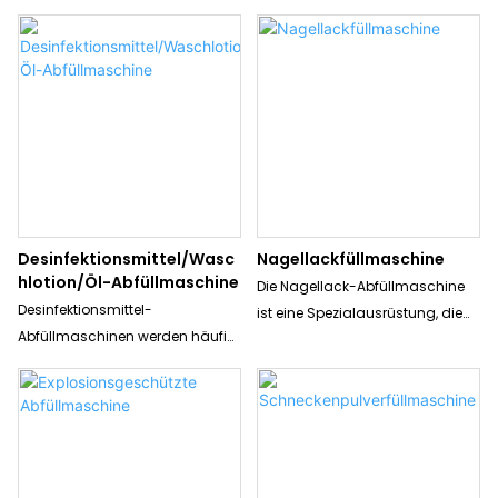
eitsfüllmaschine
Gerät, das in der
Verpackungsindustrie zum
Befüllen und Verschließen von
Tuben mit verschiedenen
Produkten wie Salben, Cremes,
Gels und Pasten verwendet wird.
Es wurde entwickelt, um Tuben
effizient und präzise mit dem
gewünschten Produkt zu füllen
und sie anschließend sicher zu
Desinfektionsmittel/Wasc
Nagellackfüllmaschine
verschließen, um eine sichere
hlotion/Öl-Abfüllmaschine
Die Nagellack-Abfüllmaschine
und hygienische Lagerung und
Desinfektionsmittel-
ist eine Spezialausrüstung, die
einen sicheren Versand zu
Abfüllmaschinen werden häufig
dazu dient, Nagellackflaschen
gewährleisten
zum Abfüllen verschiedener
präzise mit der gewünschten
Materialien in Branchen wie der
Produktmenge zu füllen. Diese
Pharma-, Chemie- und
automatisierte Maschine
Lebensmittelindustrie eingesetzt.
beschleunigt den
Verwendung von
Produktionsprozess und sorgt für
selbstfließenden/Dosierpumpen