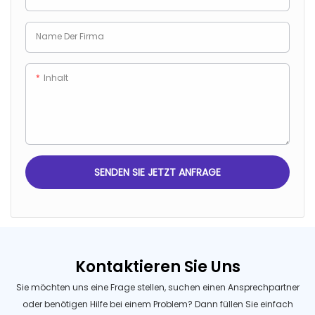
Maschine ist einfach und
Produkte wie Alkohol, Kraftstoff,
vernünftig, leicht zu bedienen
Tinktur, organische
Name Der Firma
und die Staubschutzhülle ist
Lösungsmittel usw. verwendet
optional
werden
Inhalt
SENDEN SIE JETZT ANFRAGE
Kontaktieren Sie Uns
Sie möchten uns eine Frage stellen, suchen einen Ansprechpartner
oder benötigen Hilfe bei einem Problem? Dann füllen Sie einfach