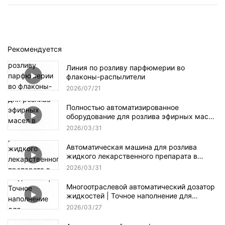
Рекомендуется
Линия по розливу парфюмерии во
флаконы-распылители
2026
07
21
Полностью автоматизированное
оборудование для розлива эфирных масел
в косметику, фармацевтику и пищевую
2026
03
31
промышленность.
Автоматическая машина для розлива
жидкого лекарственного препарата в
легко разбивающиеся бутылки.
2026
03
31
Многоотраслевой автоматический дозатор
жидкостей | Точное наполнение для
косметики, медицины и пищевой
2026
03
27
промышленности