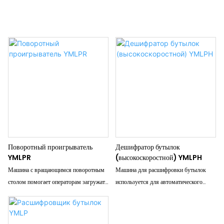
Поворотный проигрыватель
Дешифратор бутылок
YMLPR
(высокоскоростной) YMLPH
Машина с вращающимся поворотным
Машина для расшифровки бутылок
столом помогает операторам загружать
используется для автоматического
и подавать бутылки или контейнеры на
ориентирования и подачи контейнеров
следующую рабочую станцию,
на производственную линию. Он может
например, в бутыломоечную машину
разбирать пластиковые, металлические