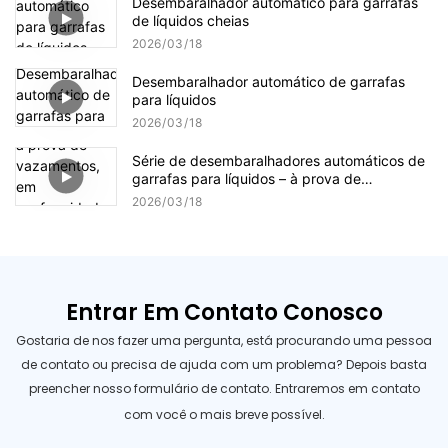
Desembaralhador automático para garrafas
de líquidos cheias
2026
03
18
Desembaralhador automático de garrafas
para líquidos
2026
03
18
Série de desembaralhadores automáticos de
garrafas para líquidos – à prova de
vazamentos, em conformidade com as Boas
2026
03
18
Práticas de Fabricação (GMP), de alta
velocidade.
Entrar Em Contato Conosco
Gostaria de nos fazer uma pergunta, está procurando uma pessoa
de contato ou precisa de ajuda com um problema? Depois basta
preencher nosso formulário de contato. Entraremos em contato
com você o mais breve possível.