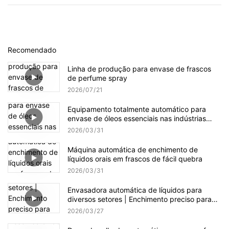
Recomendado
Linha de produção para envase de frascos
de perfume spray
2026
07
21
Equipamento totalmente automático para
envase de óleos essenciais nas indústrias
cosmética, farmacêutica e alimentícia.
2026
03
31
Máquina automática de enchimento de
líquidos orais em frascos de fácil quebra
2026
03
31
Envasadora automática de líquidos para
diversos setores | Enchimento preciso para
cosméticos, produtos médicos e alimentos
2026
03
27