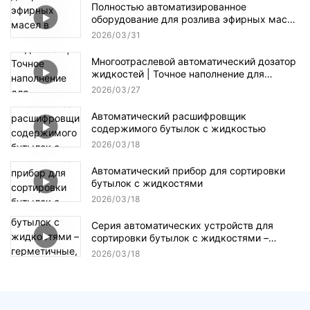
Полностью автоматизированное
оборудование для розлива эфирных масел
в косметику, фармацевтику и пищевую
2026
03
31
промышленность.
Многоотраслевой автоматический дозатор
жидкостей | Точное наполнение для
косметики, медицины и пищевой
2026
03
27
промышленности
Автоматический расшифровщик
содержимого бутылок с жидкостью
2026
03
18
Автоматический прибор для сортировки
бутылок с жидкостями
2026
03
18
Серия автоматических устройств для
сортировки бутылок с жидкостями –
герметичные, соответствующие
2026
03
18
стандартам GMP, высокоскоростные.