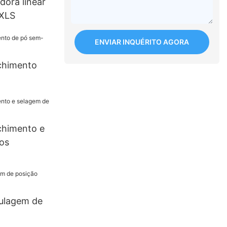
ora linear
XLS
ENVIAR INQUÉRITO AGORA
chimento
chimento e
os
ulagem de