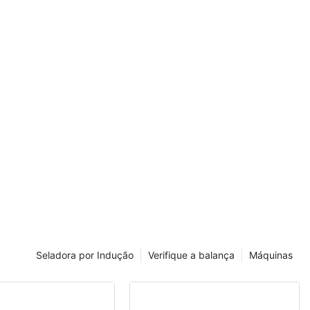
e artigo vamos
máquina
evolucionar
omo um
trazer novos
ade para o seu
s de Produção
stante
 eficiência e
om os
a mais ampla
ção mais
Seladora por Indução
Verifique a balança
Máquinas
m
zar os seus
é a utilização
 pet, peça