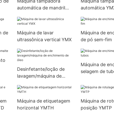
o de
Máquina tampadora
Máquina tampad
automática de mandril
automática YM
YMXD
m de
Máquina de lavar
Máquina de en
ultrassônica vertical YMX
de pó sem-fim
a
nto
Máquina de en
Desinfetante/loção de
selagem de tub
lavagem/máquina de
enchimento de óleo
gem
Máquina de etiquetagem
Máquina de rot
TD
horizontal YMTH
posição YMTP