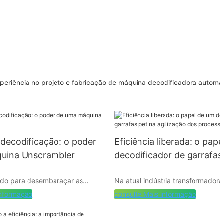
eriência no projeto e fabricação de máquina decodificadora autom
decodificação: o poder
Eficiência liberada: o pa
uina Unscrambler
decodificador de garrafa
agilização dos processos
ndo para desembaraçar as
Na atual indústria transformador
produção
 do sucesso? Não procure além
acelerado, a eficiência é fundam
informação
consulte Mais informação
ma Máquina Unscrambler. Neste
manter competitivo. Um compone
decodificar os segredos para
racionalização dos processos d