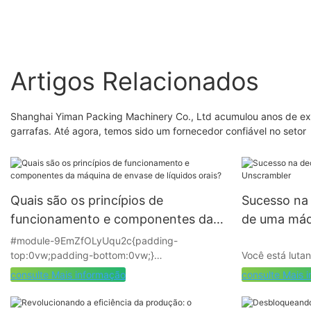
Artigos Relacionados
Shanghai Yiman Packing Machinery Co., Ltd acumulou anos de exp
garrafas. Até agora, temos sido um fornecedor confiável no setor
Quais são os princípios de
Sucesso na 
funcionamento e componentes da
de uma máq
máquina de envase de líquidos
#module-9EmZfOLyUqu2c{padding-
top:0vw;padding-bottom:0vw;}
Você está luta
orais?
A máquina de envase de líquidos orais é usada
complexidades
consulte Mais informação
consulte Mais 
principalmente para envasar pequenas doses
do poder de u
de tintura de água, xarope, etc. em fábricas
artigo iremos 