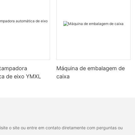
processos
de garrafas
a orientar e
afas PET na
a necessidade
 fluxo
do o tempo de
 tampadora
Máquina de embalagem de
dutividade
gar garrafas
ca de eixo YMXL
caixa
himento,
dificador de
el crucial
rodução
e usar um
isite o site ou entre em contato diretamente com perguntas ou
 sua