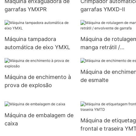
Máquina enxaguadora de
Crimpador automátic
garrafas YMXPR
garrafas YMXD-II
Máquina tampadora
Máquina de rotulage
automática de eixo YMXL
manga retrátil /
envolvente de garraf
Máquina de enchime
Máquina de enchimento à
de esmalte
prova de explosão
Máquina de embalagem de
Máquina de etiqueta
caixa
frontal e traseira YM