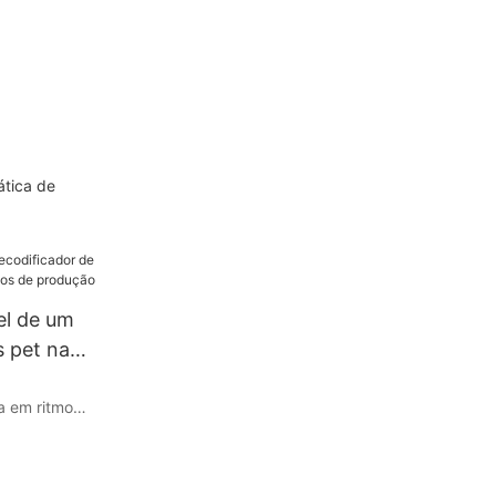
ática de
pel de um
s pet na
 de
a em ritmo
ental para se
nte crucial na
e produção é o