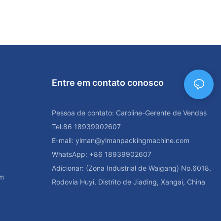
s também
produção,
fazer as
sumidores num
e ergonômico
Entre em contato conosco
rrafas pet
izem seu
a área
Pessoa de contato: Caroline-Gerente de Vendas
ão. Isto é
abricantes
Tel:86 18939902607
m em espaços
E-mail:
yiman@yimanpackingmachine.com
drado conta.
WhatsApp: +86 18939902607
sponível e
ão, um
Adicionar: (Zona Industrial de Waigang) No.6018,
em
ajudar os
Rodovia Huyi, Distrito de Jiading, Xangai, China
is elevados de