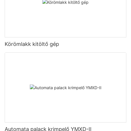
Körömlakk kitöltő gép
Automata palack krimpelő YMXD-II