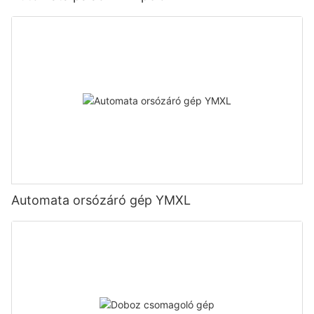
Automata orsózáró gép YMXL