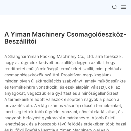
A Yiman Machinery Csomagolóeszköz-
Beszállítói
A Shanghai Yiman Packing Machinery Co., Ltd. arra törekszik,
hogy az ügyfelek kedvelt beszállítója legyen azáltal, hogy
rendíthetetlenül jó minőségű termékeket szállít, mint például a
csomagolóeszközök szállítói. Proaktívan megvizsgálunk
minden olyan új akkreditációs szabványt, amely működésünkre
és termékeinkre vonatkozik, és ezek alapján választjuk ki az
anyagokat, végezzük el a gyártást és a minőségellenőrzést.
A termékeinkre adott válaszok elsöprően nagyok a piacon a
bevezetés óta. A világ számos vásárlója dicséri termékeinket,
mert segítettek több ügyfelet vonzani, növelni eladásaikat, és
nagyobb befolyást gyakorolni a márkanévre. A jobb üzleti
lehetőségek és a hosszabb távú fejlődés érdekében több hazai
és külföldi ügyfél választja a Yiman Machinery-vel való