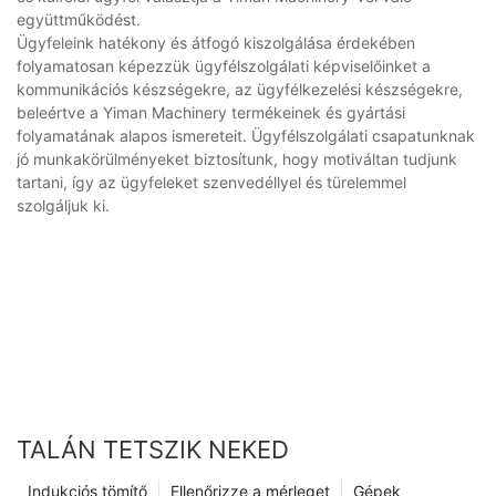
együttműködést.
Ügyfeleink hatékony és átfogó kiszolgálása érdekében
folyamatosan képezzük ügyfélszolgálati képviselőinket a
kommunikációs készségekre, az ügyfélkezelési készségekre,
beleértve a Yiman Machinery termékeinek és gyártási
folyamatának alapos ismereteit. Ügyfélszolgálati csapatunknak
jó munkakörülményeket biztosítunk, hogy motiváltan tudjunk
tartani, így az ügyfeleket szenvedéllyel és türelemmel
szolgáljuk ki.
TALÁN TETSZIK NEKED
Indukciós tömítő
Ellenőrizze a mérleget
Gépek