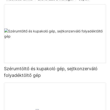
Szérumtöltő és kupakoló gép, sejtkonzerváló
folyadéktöltő gép