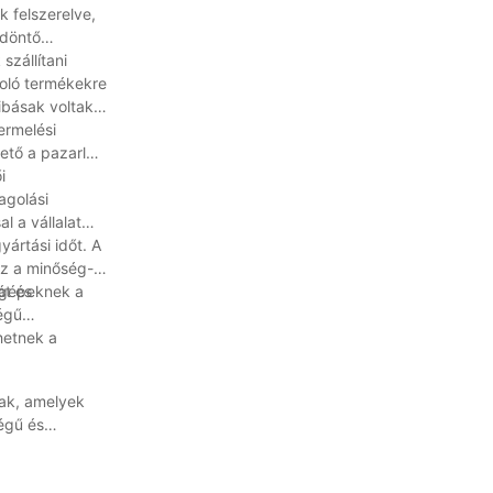
k felszerelve,
 döntő
zállítani
oló termékekre
ibásak voltak.
ermelési
ető a pazarlás
i
agolási
 a vállalat
ártási időt. A
Ez a minőség-
át és
 gépeknek a
égű
hetnek a
ak, amelyek
égű és
 takaríthatnak
engedje meg,