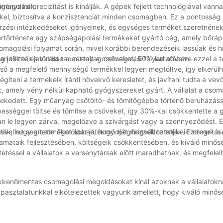
igényeinek.
golási precizitást is kínálják. A gépek fejlett technológiával vanna
kel, biztosítva a konzisztenciát minden csomagban. Ez a pontosság
zési intézkedéseket igényelnek, és egységes terméket szeretnének s
ertörténete egy szépségápolási termékeket gyártó cég, amely bőráp
somagolási folyamat során, mivel korábbi berendezéseik lassúak és h
 jelentős javulást tapasztalt a csomagolási folyamatában.
ban töltse és tömítse a műanyag csöveket, 50%-kal növelve ezzel a t
 cső a megfelelő mennyiségű termékkel legyen megtöltve, így elkerülh
íteni a termékeik iránti növekvő keresletet, és javítani tudta a vevő
 amely vény nélkül kapható gyógyszereket gyárt. A vállalat a csom
rekedett. Egy műanyag csőtöltő- és tömítőgépbe történő beruházással
sséggel töltse és tömítse a csöveket, így 30%-kal csökkentette a gy
an le legyen zárva, megelőzve a szivárgást vagy a szennyeződést. 
mivel ez segítette őket abban, hogy megőrizzék termékeik integritás
tták, hogy a csomagolóipar játékmódját megváltoztatják. Ezeknek a
yamataik fejlesztésében, költségeik csökkentésében, és kiváló minős
tetéssel a vállalatok a versenytársak előtt maradhatnak, és megfelel
kkenőmentes csomagolási megoldásokat kínál azoknak a vállalatokn
tapasztalatunkkal elkötelezettek vagyunk amellett, hogy kiváló minős
igényeinek. A termékeinkbe való befektetéssel a vállalkozások időt
ékenységeik általános hatékonyságát. Bízzon szakértelmünkben, és 