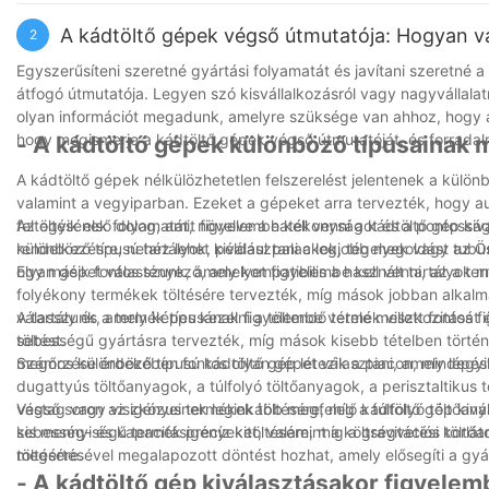
hogy segítsünk csomagolását a következő szintre emelni. Lépjen
milyen előnyökkel járhat vállalkozása számára.
A kádtöltő gépek végső útmutatója: Hogyan vá
2
Egyszerűsíteni szeretné gyártási folyamatát és javítani szeretné
átfogó útmutatója. Legyen szó kisvállalkozásról vagy nagyvállalat
olyan információt megadunk, amelyre szüksége van ahhoz, hogy a
hogy megismerje a kádtöltő gépek végső útmutatóját, és forrad
- A kádtöltő gépek különböző típusainak
A kádtöltő gépek nélkülözhetetlen felszerelést jelentenek a külön
valamint a vegyiparban. Ezeket a gépeket arra tervezték, hogy au
feltöltésének folyamatát, növelve a hatékonyságot és a pontosság
Az egyik első dolog, amit figyelembe kell venni a kádtöltő gép kiv
rendelkezésre, nehéz lehet kiválasztani a legjobb megoldást az 
különböző típusú tartályok, például palackok, tégelyek vagy tubu
olyan gépet válasszunk, amely kompatibilis a használt tartályok m
Egy másik fontos tényező, amelyet figyelembe kell venni, az a ter
folyékony termékek töltésére tervezték, míg mások jobban alkalm
válasszunk, amely képes kezelni a töltendő termék viszkozitását é
A tartály és a termék típusának figyelembe vétele mellett fontos
töltést.
sebességű gyártásra tervezték, míg mások kisebb tételben törté
megőrzése érdekében fontos olyan gépet választani, amely lépést 
Számos különböző típusú kádtöltő gép létezik a piacon, mindegyi
dugattyús töltőanyagok, a túlfolyó töltőanyagok, a perisztaltikus
vastag vagy viszkózus termékek töltésére, míg a túlfolyó töltőany
Végső soron az igényeinek leginkább megfelelő kádtöltő gép kivál
kis mennyiségű termék precíz kitöltésére, míg a gravitációs tölt
sebesség- és kapacitásigényeket, valamint a költségvetési korlát
töltésére.
megértésével megalapozott döntést hozhat, amely elősegíti a gyár
- A kádtöltő gép kiválasztásakor figyele