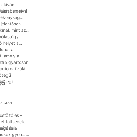
i kívánt
yelembe venni
tania, amely
atékonyság
 jelentősen
ínál, mint az
zálása
épeket úgy
ó helyet a
lehet a
t, amely a
ra.
s a gyártósor
automatizálás
nőségű
y segít
tő
sítása
stöltő és -
et töltsenek
magolási
zárására
rmékek gyorsan