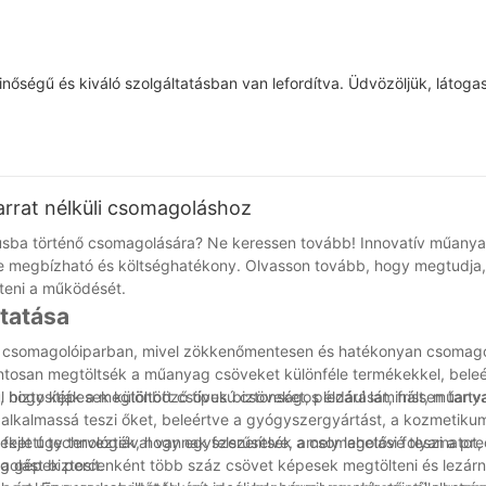
inőségű és kiváló szolgáltatásban van lefordítva. Üdvözöljük, látog
rrat nélküli csomagoláshoz
ba történő csomagolására? Ne keressen tovább! Innovatív műanyag
 megbízható és költséghatékony. Olvasson tovább, hogy megtudja,
íteni a működését.
tatása
a csomagolóiparban, mivel zökkenőmentesen és hatékonyan csomago
tosan megtöltsék a műanyag csöveket különféle termékekkel, beleé
biztosítják a megtöltött csövek biztonságos lezárását, frissen tartv
, hogy képesek különböző típusú csöveket, például laminált, műany
alkalmassá teszi őket, beleértve a gyógyszergyártást, a kozmetiku
ejlett technológiával vannak felszerelve, amely lehetővé teszi a prec
ket úgy tervezték, hogy egyszerűsítsék a csomagolási folyamatot, 
olást biztosít.
a gépek percenként több száz csövet képesek megtölteni és lezárni