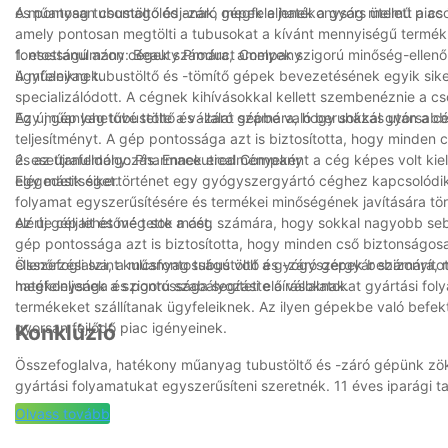
és pontosan csomagolódjanak, megfeleljenek a gyors ütemű piac 
A műanyag tubustöltő és -záró gépek a hatékonyság mellett a csoma
amely pontosan megtölti a tubusokat a kívánt mennyiségű termék
fontosságú azon cégek számára, amelyek szigorú minőség-ellenőr
1. esettanulmány: Beauty Product Company
ügyfeleiknek.
A műanyag tubustöltő és -tömítő gépek bevezetésének egyik sik
specializálódott. A cégnek kihívásokkal kellett szembenéznie a c
Egy műanyag tubustöltő és -záró gépbe való beruházás után a cég
Az új gép lehetővé tette a vállalat számára, hogy sokkal gyorsab
teljesítményt. A gép pontossága azt is biztosította, hogy minden
és az újrafeldolgozás. Ennek eredményeként a cég képes volt kielég
2. esettanulmány: Pharmaceutical Company
elégedettséget.
Egy másik sikertörténet egy gyógyszergyártó céghez kapcsolódik,
folyamat egyszerűsítésére és termékei minőségének javítására tö
elérte céljait és még sok mást.
Az új gép lehetővé tette a cég számára, hogy sokkal nagyobb sebe
gép pontossága azt is biztosította, hogy minden cső biztonságos
ellenőrzési szint kulcsfontosságú volt a gyógyszergyár számára, 
Összefoglalva, a műanyag tubustöltő és -záró gépek bebizonyíto
megfeleljenek a szigorú szabályozási előírásoknak.
hatékonysága és pontossága segítette a vállalatokat gyártási fol
termékeket szállítanak ügyfeleiknek. Az ilyen gépekbe való befek
gyorsan fejlődő piac igényeinek.
Konklúzió
Összefoglalva, hatékony műanyag tubustöltő és -záró gépünk zö
gyártási folyamatukat egyszerűsíteni szeretnék. 11 éves iparági 
megbízható gépeket biztosítsunk, amelyek megfelelnek ügyfeleink 
Olvass tovább
meg, csökkenthetik a hulladékot, és javíthatják csomagolási tev