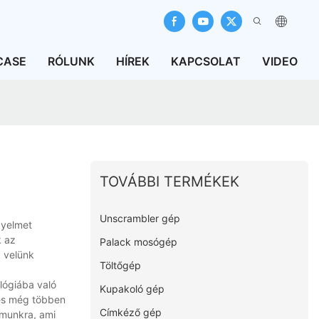
CASE
RÓLUNK
HÍREK
KAPCSOLAT
VIDEO
TOVÁBBI TERMÉKEK
Unscrambler gép
gyelmet
k az
Palack mosógép
k velünk
Töltőgép
lógiába való
Kupakoló gép
 és még többen
Címkéző gép
munkra, ami