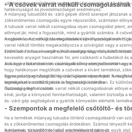
vállalatok egyszerűsíthetik csomagolási folyamataikat, növelheti
- A csövek varrat nélküli csomagolásának
hatékonyságot és jövedelmezőséget eredményez.
A műanyag tubustöltő és -záró gépek döntő szerepet játszanak a 
zökkenőmentes csomagolás egyre népszerűbb, számtalan előnye mi
A tubusok varrat nélküli csomagolása olyan csomagolást jelent, ame
előnnyel jár, mind a fogyasztók, mind a gyártók számára. A csöve
megjelenés. A csomagolás elegánsnak és professzionálisnak tűnik,
A csövek varrat nélküli csomagolásának látványossága mellett gya
varrat nélküli tömítés megakadályozza a szivárgást vagy a szennye
különösen fontos a levegőre, nedvességre vagy más külső ténye
Ezenkívül a tubusok varrat nélküli csomagolása környezetbarátabb
kevesebb anyagot használnak fel, ami csökkenti a hulladékot és 
akik egyre tudatosabbak vásárlásaik környezeti hatásaival kapcs
A csövek zökkenőmentes csomagolásához elengedhetetlen egy kiv
hogy hatékonyan megtöltsék a csöveket a kívánt termékkel, zökke
legmagasabb minőségi és higiéniai követelményeknek. A megfelel
Egyes műanyag tubustöltő és -záró gépek olyan fejlett funkciókkal 
termékeiket vonzóbbá teszik a fogyasztók számára.
legmagasabb szintű higiénia és biztonság érdekében. Ez különöse
tisztaság a legfontosabb.
Összességében a csövek varrat nélküli csomagolásának előnyei eg
kínál, javítja a környezet fenntarthatóságát, valamint biztosítja
és -záró gép segítségével a gyártók könnyedén elérhetik termék
- Szempontok a megfelelő csőtöltő- és t
Ha a termékek műanyag tubusba történő csomagolásáról van szó, 
és a zökkenőmentes csomagolás érdekében. Számos tényezőt kell 
igényeinek, és kiváló minőségű eredményeket biztosít.
A műanyag tubustöltő és -záró gép kiválasztásakor az egyik els