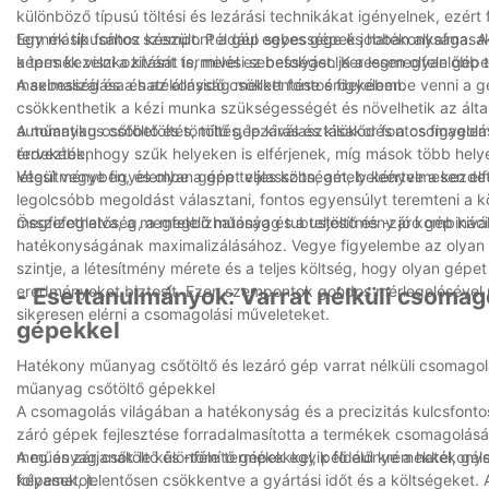
különböző típusú töltési és lezárási technikákat igényelnek, ezér
termék típusához készült. Például egyes gépek jobban alkalmasa
Egy másik fontos szempont a gép sebessége és hatékonysága. A 
a termék viszkozitását is, mivel ez befolyásolja a legmegfelelőbb tö
képes kezelni a kívánt termelési sebességet. Keressen olyan gépe
maximalizálása és az állásidő csökkentése érdekében.
A sebesség és a hatékonyság mellett fontos figyelembe venni a gép 
csökkenthetik a kézi munka szükségességét és növelhetik az által
automatikus csőbetöltés, töltés, lezárás és kilökődés a csomagol
A műanyag csőtöltő és tömítő gép kiválasztásakor fontos figyele
érdekében.
tervezték, hogy szűk helyeken is elférjenek, míg mások több helye
létesítményben, és olyan gépet válasszon, amely kényelmesen elfé
Végül vegye figyelembe a gép teljes költségét, beleértve a kezdet
legolcsóbb megoldást választani, fontos egyensúlyt teremteni a 
megfizethetőség, a megbízhatóság és a teljesítmény jó kombinációj
Összefoglalva, a megfelelő műanyag tubustöltő és -záró gép kiv
hatékonyságának maximalizálásához. Vegye figyelembe az olyan t
szintje, a létesítmény mérete és a teljes költség, hogy olyan gép
eredményeket biztosít. Ezen szempontok gondos mérlegelésével m
- Esettanulmányok: Varrat nélküli csomag
sikeresen elérni a csomagolási műveleteket.
gépekkel
Hatékony műanyag csőtöltő és lezáró gép varrat nélküli csomagol
műanyag csőtöltő gépekkel
A csomagolás világában a hatékonyság és a precizitás kulcsfontos
záró gépek fejlesztése forradalmasította a termékek csomagolás
meg és zárjanak le különféle termékekkel, például krémekkel, gé
A műanyag csőtöltő és -tömítő gépek egyik fő előnye a hatékony
folyamatot.
képesek, jelentősen csökkentve a gyártási időt és a költségeket. 