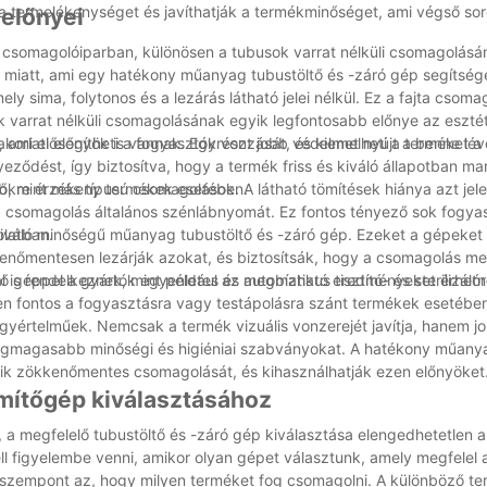
k a termelékenységet és javíthatják a termékminőséget, ami végső so
 előnyei
csomagolóiparban, különösen a tubusok varrat nélküli csomagolásán
att, ami egy hatékony műanyag tubustöltő és -záró gép segítségév
ly sima, folytonos és a lezárás látható jelei nélkül. Ez a fajta csom
k varrat nélküli csomagolásának egyik legfontosabb előnye az esztét
 ami elősegítheti a fogyasztók vonzását, és kiemelheti a terméket a
korlati előnyök is vannak. Egyrészt jobb védelmet nyújt a benne lé
ződést, így biztosítva, hogy a termék friss és kiváló állapotban ma
zőkre érzékeny termékek esetében.
, mint más típusú csomagolások. A látható tömítések hiánya azt jele
a csomagolás általános szénlábnyomát. Ez fontos tényező sok fogya
olatban.
áló minőségű műanyag tubustöltő és -záró gép. Ezeket a gépeket 
nőmentesen lezárják azokat, és biztosítsák, hogy a csomagolás meg
ő géppel a gyártók egyenletes és megbízható eredményeket érhetne
is rendelkeznek, mint például az automatikus tisztító- és sterilizál
n fontos a fogyasztásra vagy testápolásra szánt termékek esetében
yértelműek. Nemcsak a termék vizuális vonzerejét javítja, hanem j
 a legmagasabb minőségi és higiéniai szabványokat. A hatékony műany
eik zökkenőmentes csomagolását, és kihasználhatják ezen előnyöket
ömítőgép kiválasztásához
a megfelelő tubustöltő és -záró gép kiválasztása elengedhetetlen 
figyelembe venni, amikor olyan gépet választunk, amely megfelel 
ő szempont az, hogy milyen terméket fog csomagolni. A különböző t