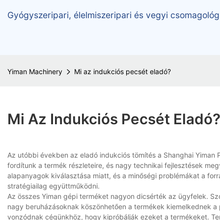
Gyógyszeripari, élelmiszeripari és vegyi csomagológ
Yiman Machinery
Mi az indukciós pecsét eladó?
Mi Az Indukciós Pecsét Eladó
Az utóbbi években az eladó indukciós tömítés a Shanghai Yiman 
fordítunk a termék részleteire, és nagy technikai fejlesztések m
alapanyagok kiválasztása miatt, és a minőségi problémákat a for
stratégiailag együttműködni.
Az összes Yiman gépi terméket nagyon dicsérték az ügyfelek. Sz
nagy beruházásoknak köszönhetően a termékek kiemelkednek a pi
vonzódnak cégünkhöz, hogy kipróbálják ezeket a termékeket. T