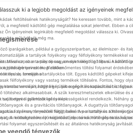
 kapcsolatba velünk még ma, ha többet szeretne megtudni arról, ho
lasszuk ki a legjobb megoldást az igényeinek megfe
 a kádak feltöltésének hatékonyságát? Ne keressen tovább, mint a ká
ról, a megfelelő kádtöltő gép megtalálása sokat jelenthet. Ebben a 
z Ön igényeinek leginkább megfelelő megoldást válassza ki. Olvas
almasítsa működését még ma.
 megismerése
böző iparágakban, például a gyógyszeriparban, az élelmiszer- és ita
tomatizálják a tartályok folyékony vagy félfolyékony termékekkel va
ot. Mivel azonban a piacon nagyon sok különböző típusú kádtöltő gé
álasztásakor, az a tartály típusa, amelyet meg fog tölteni. A különb
Ön egyedi igényeinek megfelelően.
sok töltésére tervezték. A zökkenőmentes töltési folyamat érdekébe
éretével és formájával.
mék típusa, amelyet a tartályokba tölt. Egyes kádtöltő gépeket kifej
asak félfolyékony vagy vastag termékek töltésére. Fontos, hogy oly
s konzisztenciáját, hogy elkerüljük a gép károsodását és biztosítsu
 figyelembe venni a kádtöltő gép sebességét és kapacitását is. Egye
nő töltéshez alkalmasabbak. A szűk keresztmetszetek elkerülése és
tud tartani a gyártósor igényeivel.
k saját egyedi jellemzőkkel és képességekkel rendelkezik. Néhány gy
 töltőanyagok és a gravitációs töltőanyagok. A dugattyús töltőanyago
agok a folyékony termékek feltöltésére. A perisztaltikus töltőanyago
asztása számos tényezőtől függ, beleértve a tartály és a termék típu
őanyagok költséghatékony megoldást jelentenek minimális habzású tar
okat. A rendelkezésre álló különböző típusú kádtöltő gépek és képe
tási folyamat egyszerűsítését és az általános hatékonyság javítását
mbe veendő tényezők