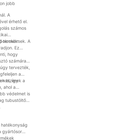
ron jobb
ál. A
el érhető el.
agolás számos
ikai
 polcokon.
vő terméknek. A
radjon. Ez
nti, hogy
sztó számára,
úgy tervezték,
feleljen a
k el, így
órendszerek a
, ahol a
obb védelmet is
ag tubustöltő
.
a hatékonyság
a gyártósor
ermékek