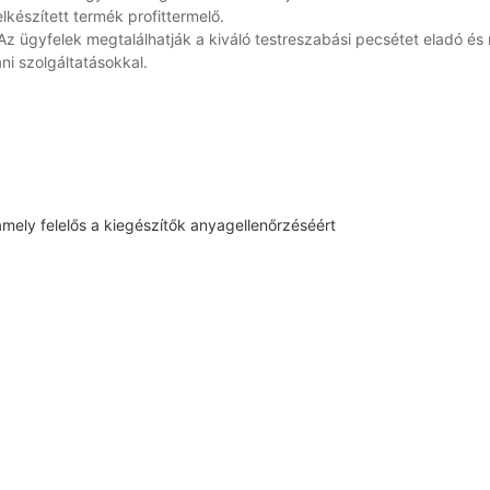
lkészített termék profittermelő.
z ügyfelek megtalálhatják a kiváló testreszabási pecsétet eladó és
áni szolgáltatásokkal.
mely felelős a kiegészítők anyagellenőrzéséért