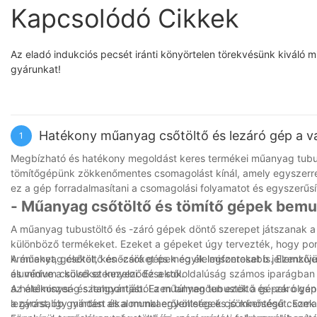
Kapcsolódó Cikkek
Az eladó indukciós pecsét iránti könyörtelen törekvésünk kiváló m
gyárunkat!
Hatékony műanyag csőtöltő és lezáró gép a va
1
Megbízható és hatékony megoldást keres termékei műanyag tubus
tömítőgépünk zökkenőmentes csomagolást kínál, amely egyszerre
ez a gép forradalmasítani a csomagolási folyamatot és egyszerűs
- Műanyag csőtöltő és tömítő gépek bemu
A műanyag tubustöltő és -záró gépek döntő szerepet játszanak 
különböző termékeket. Ezeket a gépeket úgy tervezték, hogy pon
krémeket, géleket, kenőcsöket és még élelmiszereket is. Ezenkívül 
A műanyag csőtöltő és -záró gépek egyik legfontosabb jellemzője
és védve a külső szennyeződésektől.
alumínium csöveket kezelni. Ez a sokoldalúság számos iparágban 
az élelmiszer- és italgyártást. Ezen túlmenően ezek a gépek olyan f
A hatékonyság szempontjából a műanyag tubustöltő és -záró gépe
lezárást, így minden alkalommal egyenletes és jó minőségű csomag
a gyorsabb gyártást és a munkaerőköltségek csökkentését. Ezek 