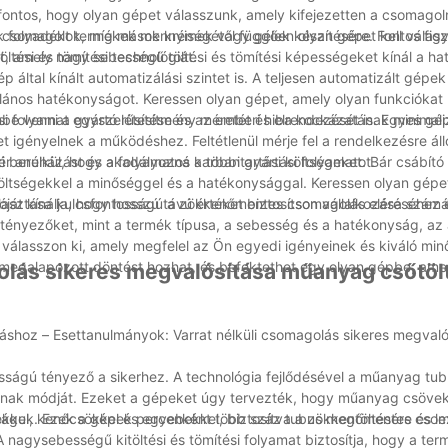
t fontos, hogy olyan gépet válasszunk, amely kifejezetten a csomagoln
k folyadékok, míg mások krémek vagy gélek készítésére. Fontos fig
csomagolt termékek mennyiségétől függően olyan gépet kell válasz
ltési és tömítési technológiát.
t, amely nagy sebességű töltési és tömítési képességeket kínál a h
által kínált automatizálási szintet is. A teljesen automatizált gépek
ános hatékonyságot. Keressen olyan gépet, amely olyan funkciókat k
ási folyamat egyszerűsítése és az emberi hiba kockázatának minimali
mbe venni a gyártó létesítmény méretét és elrendezését is. Egyes g
t igényelnek a működéshez. Feltétlenül mérje fel a rendelkezésre áll
r anélkül, hogy akadályozná a többi gyártási folyamatot.
i beruházást és a folyamatos karbantartási költségeket. Bár csábító 
költségekkel a minőséggel és a hatékonysággal. Keressen olyan gépe
át kínálja, hogy hosszú távú értéket biztosítson vállalkozása számá
álasztása kulcsfontosságú a zökkenőmentes csomagolás eléréséhez é
ényezőket, mint a termék típusa, a sebesség és a hatékonyság, az 
et válasszon ki, amely megfelel az Ön egyedi igényeinek és kiváló mi
egalapozott döntést hozhat, és befektethet egy olyan gépbe, amel
olás sikeres megvalósítása műanyag csőtöl
áshoz – Esettanulmányok: Varrat nélküli csomagolás sikeres megvaló
ságú tényező a sikerhez. A technológia fejlődésével a műanyag tubu
ának módját. Ezeket a gépeket úgy tervezték, hogy műanyag csövek
lekkel, kenőcsökkel és egyebekkel, biztosítva a zökkenőmentes cso
ságuk. Ezek a gépek percenként több száz tubus megtöltésére és le
A nagysebességű kitöltési és tömítési folyamat biztosítja, hogy a te