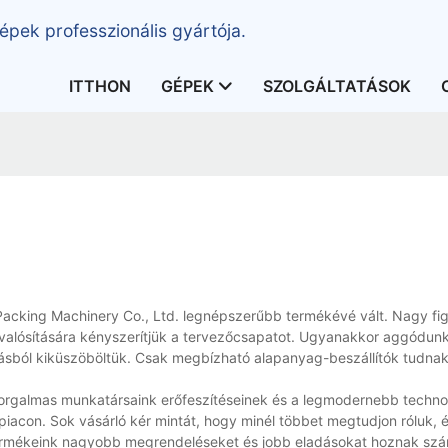
épek professzionális gyártója.
ITTHON
GÉPEK
SZOLGÁLTATÁSOK
?
Packing Machinery Co., Ltd. legnépszerűbb termékévé vált. Nagy fi
egvalósítására kényszerítjük a tervezőcsapatot. Ugyanakkor aggódun
rásból kiküszöböltük. Csak megbízható alapanyag-beszállítók tudna
orgalmas munkatársaink erőfeszítéseinek és a legmodernebb techno
acon. Sok vásárló kér mintát, hogy minél többet megtudjon róluk,
ermékeink nagyobb megrendeléseket és jobb eladásokat hoznak szá