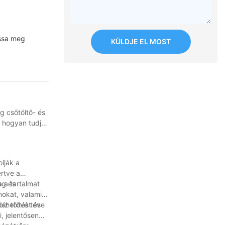
assa meg
KÜLDJE EL MOST
 csőtöltő- és
 hogyan tudja
lják a
rtve a
a a tartalmat
ag és
mokat, valamint
íz töltést és
lehetővé téve
, jelentősen