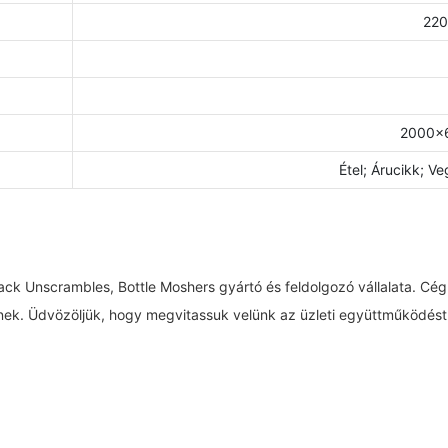
220
2000×
Étel; Árucikk; 
k Unscrambles, Bottle Moshers gyártó és feldolgozó vállalata. Cégünk
einek. Üdvözöljük, hogy megvitassuk velünk az üzleti együttműködést