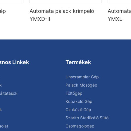
gép
Automata palack krimpelő
Automata
YMXD-II
YMXL
znos Linkek
Termékek
n
Unscrambler Gép
k
Palack Mosógép
áltatások
Töltőgép
Kupakoló Gép
k
Címkéző Gép
Szárító Sterilizáló Sütő
olat
Csomagológép