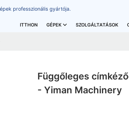
épek professzionális gyártója.
ITTHON
GÉPEK
SZOLGÁLTATÁSOK
y
Függőleges címkéző
- Yiman Machinery