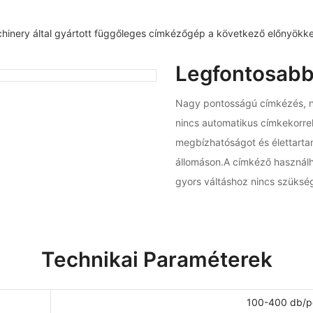
nery által gyártott függőleges címkézőgép a következő előnyökkel
Legfontosabb
Nagy pontosságú címkézés, ni
nincs automatikus címkekorr
megbízhatóságot és élettartam
állomáson.A címkéző használh
gyors váltáshoz nincs szüksé
Technikai Paraméterek
100-400 db/pe