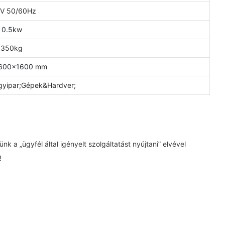
V 50/60Hz
0.5kw
350kg
600×1600 mm
Vegyipar;Gépek&Hardver;
 a „ügyfél által igényelt szolgáltatást nyújtani” elvével
!