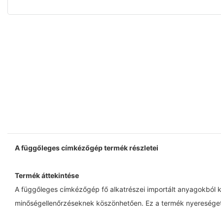
A függőleges címkézőgép termék részletei
Termék áttekintése
A függőleges címkézőgép fő alkatrészei importált anyagokból kés
minőségellenőrzéseknek köszönhetően. Ez a termék nyereséget