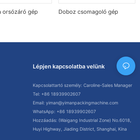
 orsózáró gép
Doboz csomagoló gép
Lépjen kapcsolatba velünk
Kapcsolattartó személy: Caroline-Sales Manager
Tel: +86 18939902607
Email:
yiman@yimanpackingmachine.com
WhatsApp: +86 18939902607
Hozzáadás: (Waigang Industrial Zone) No.6018,
Huyi Highway, Jiading District, Shanghai, Kína