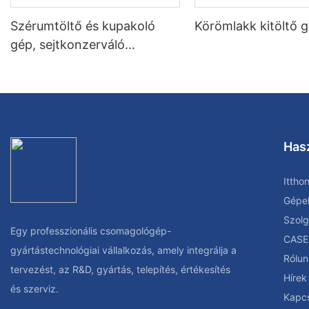
Szérumtöltő és kupakoló
Körömlakk kitöltő 
gép, sejtkonzerváló
folyadéktöltő gép
Has
Ittho
Gépe
Szolg
Egy professzionális csomagológép-
CASE
gyártástechnológiai vállalkozás, amely integrálja a
Rólun
tervezést, az R&D, gyártás, telepítés, értékesítés
Hírek
és szerviz.
Kapcs