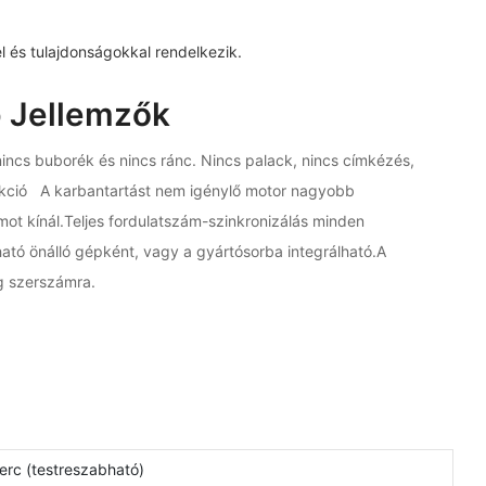
 és tulajdonságokkal rendelkezik.
 Jellemzők
ncs buborék és nincs ránc. Nincs palack, nincs címkézés,
ekció A karbantartást nem igénylő motor nagyobb
ot kínál.Teljes fordulatszám-szinkronizálás minden
ató önálló gépként, vagy a gyártósorba integrálható.A
g szerszámra.
rc (testreszabható)