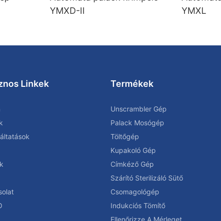
YMXD-II
YMXL
znos Linkek
Termékek
n
Unscrambler Gép
k
Palack Mosógép
áltatások
Töltőgép
Kupakoló Gép
k
Címkéző Gép
Szárító Sterilizáló Sütő
olat
Csomagológép
O
Indukciós Tömítő
Ellenőrizze A Mérleget