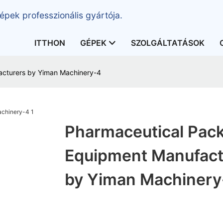
épek professzionális gyártója.
ITTHON
GÉPEK
SZOLGÁLTATÁSOK
acturers by Yiman Machinery-4
Pharmaceutical Pac
Equipment Manufact
by Yiman Machinery