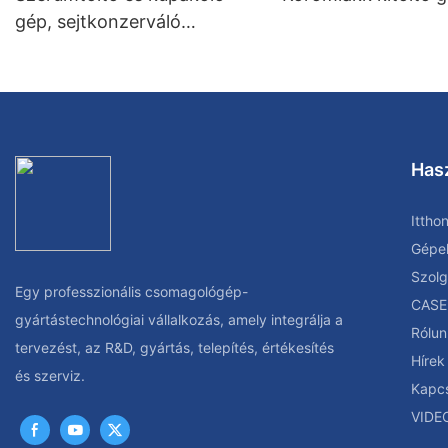
gép, sejtkonzerváló
folyadéktöltő gép
Has
Ittho
Gépe
Szolg
Egy professzionális csomagológép-
CASE
gyártástechnológiai vállalkozás, amely integrálja a
Rólun
tervezést, az R&D, gyártás, telepítés, értékesítés
Hírek
és szerviz.
Kapcs
VIDE