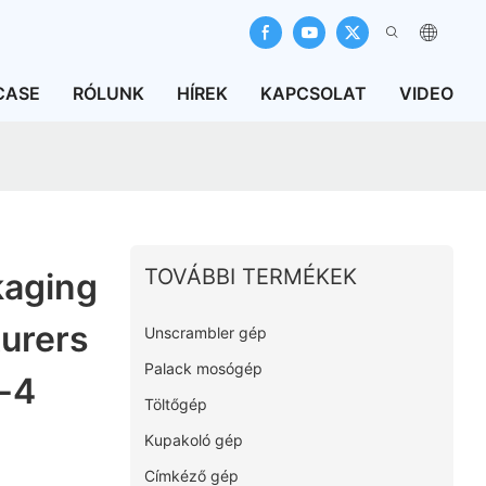
CASE
RÓLUNK
HÍREK
KAPCSOLAT
VIDEO
TOVÁBBI TERMÉKEK
kaging
urers
Unscrambler gép
Palack mosógép
-4
Töltőgép
Kupakoló gép
Címkéző gép