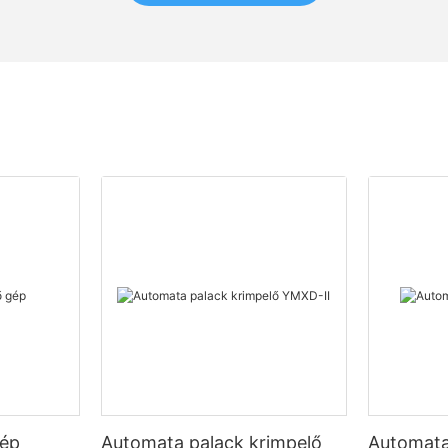
gép
Automata palack krimpelő
Automata