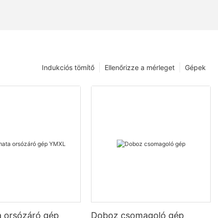
Indukciós tömítő
Ellenőrizze a mérleget
Gépek
 orsózáró gép
Doboz csomagoló gép