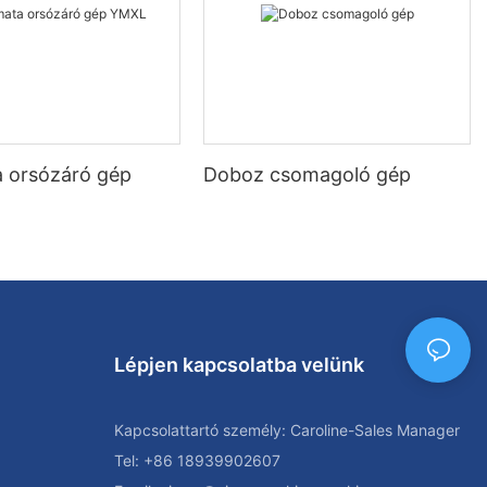
 orsózáró gép
Doboz csomagoló gép
Lépjen kapcsolatba velünk
Kapcsolattartó személy: Caroline-Sales Manager
Tel: +86 18939902607