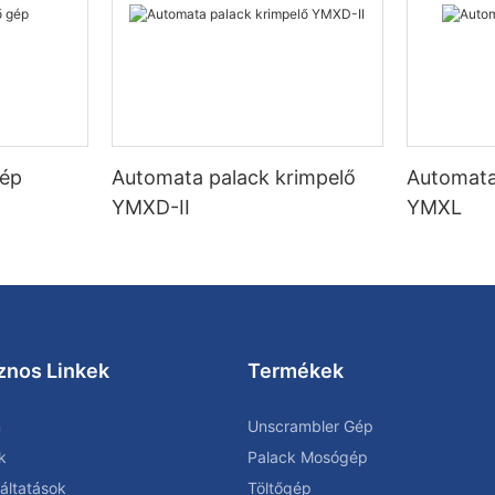
gép
Automata palack krimpelő
Automata
YMXD-II
YMXL
znos Linkek
Termékek
n
Unscrambler Gép
k
Palack Mosógép
áltatások
Töltőgép