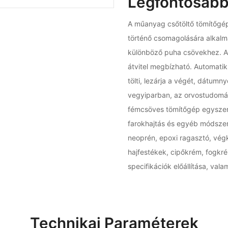
Legfontosabb
A műanyag csőtöltő tömítőgé
történő csomagolására alkalm
különböző puha csövekhez. Az
átvitel megbízható. Automatik
tölti, lezárja a végét, dátumn
vegyiparban, az orvostudomán
fémcsöves tömítőgép egyszerű
farokhajtás és egyéb módszer
neoprén, epoxi ragasztó, végk
hajfestékek, cipőkrém, fogk
specifikációk előállítása, val
Technikai Paraméterek