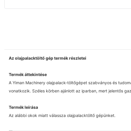
Az olajpalacktöltő gép termék részletei
Termék áttekintése
A Yiman Machinery olajpalack-töltőgépet szabványos és tudomán
vonatkozik. Széles körben ajánlott az iparban, mert jelentős ga
Termék leírása
Az alábbi okok miatt válassza olajpalacktöltő gépünket.