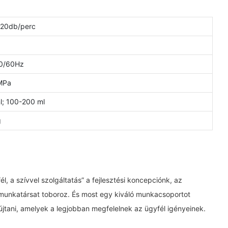
20db/perc
0/60Hz
MPa
l; 100-200 ml
g
, a szívvel szolgáltatás” a fejlesztési koncepciónk, az
t munkatársat toboroz. És most egy kiváló munkacsoportot
újtani, amelyek a legjobban megfelelnek az ügyfél igényeinek.