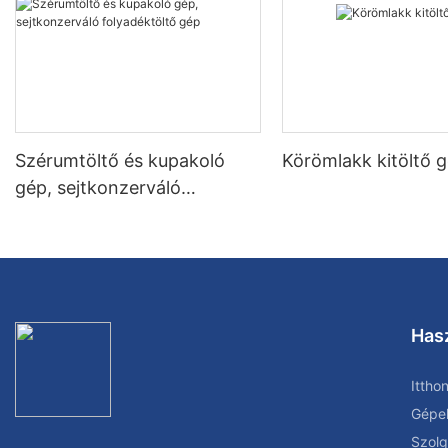
Szérumtöltő és kupakoló
Körömlakk kitöltő 
gép, sejtkonzerváló
folyadéktöltő gép
Has
Ittho
Gépe
Szolg