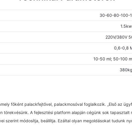
30-60-80-100-1
1.5kw
220V/380V 5
0,6-0,8 
10-50 ml; 50-100 m
380k
ly főként palackfejtővel, palackmosóval foglalkozik. „Első az ügyfél
n törekvésünk. A fejlesztési platform alapján cégünk sok tapasztal
i szerint módosítja, beállítja. Ezáltal olyan megoldásokat tudunk ny