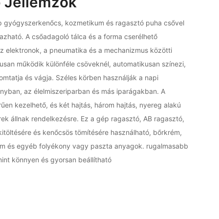
 Jellemzők
p gyógyszerkenőcs, kozmetikum és ragasztó puha csővel
azható. A csőadagoló tálca és a forma cserélhető
 elektronok, a pneumatika és a mechanizmus közötti
usan működik különféle csöveknél, automatikusan színezi,
yomtatja és vágja. Széles körben használják a napi
yban, az élelmiszeriparban és más iparágakban. A
en kezelhető, és két hajtás, három hajtás, nyereg alakú
ek állnak rendelkezésre. Ez a gép ragasztó, AB ragasztó,
itöltésére és kenőcsös tömítésére használható, bőrkrém,
rém és egyéb folyékony vagy paszta anyagok. rugalmasabb
amint könnyen és gyorsan beállítható