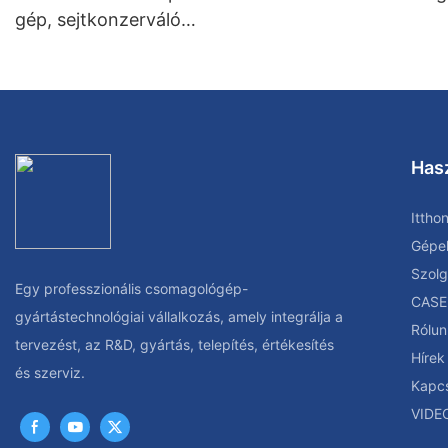
gép, sejtkonzerváló
folyadéktöltő gép
Has
Ittho
Gépe
Szolg
Egy professzionális csomagológép-
CASE
gyártástechnológiai vállalkozás, amely integrálja a
Rólun
tervezést, az R&D, gyártás, telepítés, értékesítés
Hírek
és szerviz.
Kapcs
VIDE