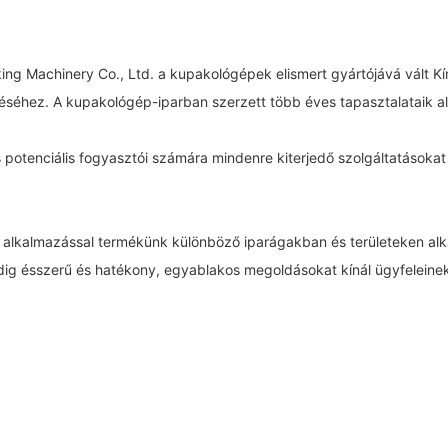
king Machinery Co., Ltd. a kupakológépek elismert gyártójává vált Kí
téséhez. A kupakológép-iparban szerzett több éves tapasztalataik a
és potenciális fogyasztói számára mindenre kiterjedő szolgáltatásoka
 alkalmazással termékünk különböző iparágakban és területeken alk
ndig ésszerű és hatékony, egyablakos megoldásokat kínál ügyfeleine