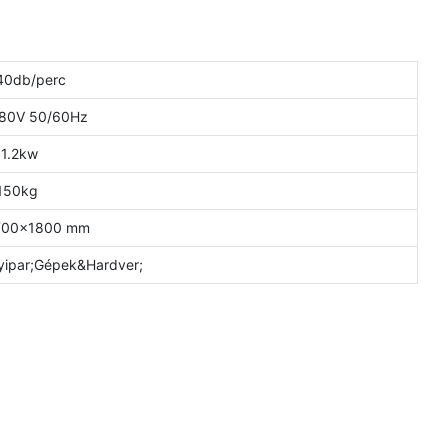
40db/perc
80V 50/60Hz
1.2kw
150kg
00×1800 mm
egyipar;Gépek&Hardver;