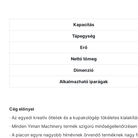
Kapacitás
Tápegység
Erő
Nettó tömeg
Dimenzió
Alkalmazható iparágak
Cég előnyei
· Az egyedi kreatív ötletek és a kupakológép tökéletes kialakí
· Minden Yiman Machinery termék szigorú minőségellenőrzésen es
· A piacon egyre nagyobb hírnévnek örvendő terméknek nagy fej