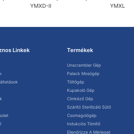
YMXD-II
YMXL
znos Linkek
Termékek
n
Unscrambler Gép
k
Palack Mosógép
áltatások
Töltőgép
Kupakoló Gép
k
Címkéző Gép
Szárító Sterilizáló Sütő
olat
Csomagológép
O
Indukciós Tömítő
Ellenőrizze A Mérleget