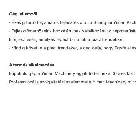
Cég jellemzői
· Évekig tartó folyamatos fejlesztés után a Shanghai Yiman Pac
· Fejlesztőmérnökeink hozzájárulnak vállalkozásunk népszerűsí
kifejlesztésén, amelyek lépést tartanak a piaci trendekkel.
· Mindig követve a piaci trendeket, a cég célja, hogy ügyfelei 
A termék alkalmazása
kupakoló gép a Yiman Machinery egyik fő terméke. Széles körű
Professzionális szolgáltatási szellemmel a Yiman Machinery mi