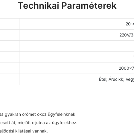
Technikai Paraméterek
20-
220V/3
2000×7
Étel; Árucikk; V
tása gyakran örömet okoz ügyfeleinknek.
ett át, mielőtt eljutna az ügyfelekhez.
lődési kilátásai vannak.