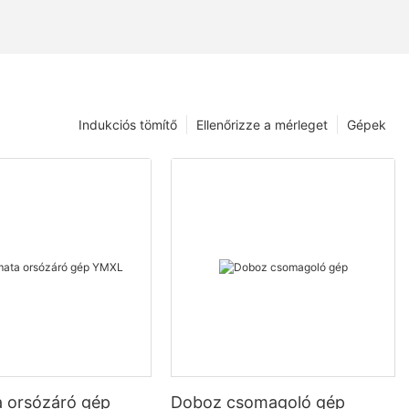
Indukciós tömítő
Ellenőrizze a mérleget
Gépek
 orsózáró gép
Doboz csomagoló gép