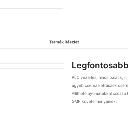
Termék Részlet
Legfontosabb
PLC vezérlés, nincs palack, n
egyéb cserealkatrészek cseréj
Állítható nyomatékkal csúszó 
GMP követelményeinek.