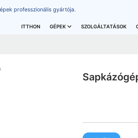
épek professzionális gyártója.
ITTHON
GÉPEK
SZOLGÁLTATÁSOK
Sapkázógép