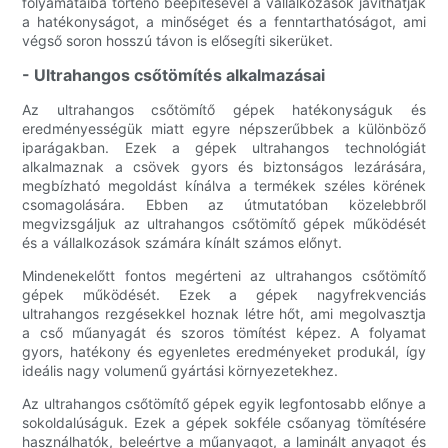
folyamataiba történő beépítésével a vállalkozások javíthatják
a hatékonyságot, a minőséget és a fenntarthatóságot, ami
végső soron hosszú távon is elősegíti sikerüket.
- Ultrahangos csőtömítés alkalmazásai
Az ultrahangos csőtömítő gépek hatékonyságuk és
eredményességük miatt egyre népszerűbbek a különböző
iparágakban. Ezek a gépek ultrahangos technológiát
alkalmaznak a csövek gyors és biztonságos lezárására,
megbízható megoldást kínálva a termékek széles körének
csomagolására. Ebben az útmutatóban közelebbről
megvizsgáljuk az ultrahangos csőtömítő gépek működését
és a vállalkozások számára kínált számos előnyt.
Mindenekelőtt fontos megérteni az ultrahangos csőtömítő
gépek működését. Ezek a gépek nagyfrekvenciás
ultrahangos rezgésekkel hoznak létre hőt, ami megolvasztja
a cső műanyagát és szoros tömítést képez. A folyamat
gyors, hatékony és egyenletes eredményeket produkál, így
ideális nagy volumenű gyártási környezetekhez.
Az ultrahangos csőtömítő gépek egyik legfontosabb előnye a
sokoldalúságuk. Ezek a gépek sokféle csőanyag tömítésére
használhatók, beleértve a műanyagot, a laminált anyagot és