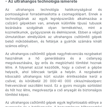
- Az ultrahangos technológia ismerete
Az ultrahangos technológia hatékonyságával és
pontosságával forradalmasította a csomagolóipart. Ennek a
technológiának az egyik legnépszerűbb alkalmazása a
csőzáró gépekben van, amelyek különféle típusú tubusok
lezárására szolgálnak olyan termékekhez, mint a
kozmetikumok, gyógyszerek és élelmiszerek. Ebben a végső
útmutatóban elmélyülünk az ultrahangos csőtömítő gépek
belső működésében, és feltárjuk a gyártók számára kínált
számos előnyt.
Az ultrahangos csőtömítő gépek nagyfrekvenciás rezgéseket
használnak a hő generálására és a csőanyag
megolvasztására, így erős és megbízható tömítést hoznak
létre. A folyamat azzal kezdődik, hogy a csövet a gépbe
helyezik, ahol bilincsek tartják a helyén. A rezgéseket
kibocsátó ultrahangos kürt ezután érintkezésbe kerül a
csővel, és körülbelül 20 000-40 000 ciklus/másodperc
frekvenciával oszcillálni kezd. Ez a gyors mozgás súrlódást
és hőt hoz létre, megolvasztja a cső anyagát és biztonságos
tömítést képez.
Az ultrahangos csőtömítő gépek egyik legfontosabb előnye a
gyorsaság és a hatékonyság. A hagyományos hőhegesztési