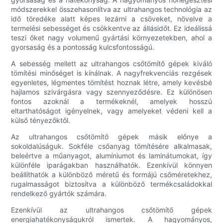
módszerekkel összehasonlítva az ultrahangos technológia az
idő töredéke alatt képes lezárni a csöveket, növelve a
termelési sebességet és csökkentve az állásidőt. Ez ideálissá
teszi őket nagy volumenű gyártási környezetekben, ahol a
gyorsaság és a pontosság kulcsfontosságú.
A sebesség mellett az ultrahangos csőtömítő gépek kiváló
tömítési minőséget is kínálnak. A nagyfrekvenciás rezgések
egyenletes, légmentes tömítést hoznak létre, amely kevésbé
hajlamos szivárgásra vagy szennyeződésre. Ez különösen
fontos azoknál a termékeknél, amelyek hosszú
eltarthatóságot igényelnek, vagy amelyeket védeni kell a
külső tényezőktől.
Az ultrahangos csőtömítő gépek másik előnye a
sokoldalúságuk. Sokféle csőanyag tömítésére alkalmasak,
beleértve a műanyagot, alumíniumot és laminátumokat, így
különféle iparágakban használhatók. Ezenkívül könnyen
beállíthatók a különböző méretű és formájú csőméretekhez,
rugalmasságot biztosítva a különböző termékcsaládokkal
rendelkező gyártók számára.
Ezenkívül az ultrahangos csőtömítő gépek
energiahatékonyságukról ismertek. A hagyományos,