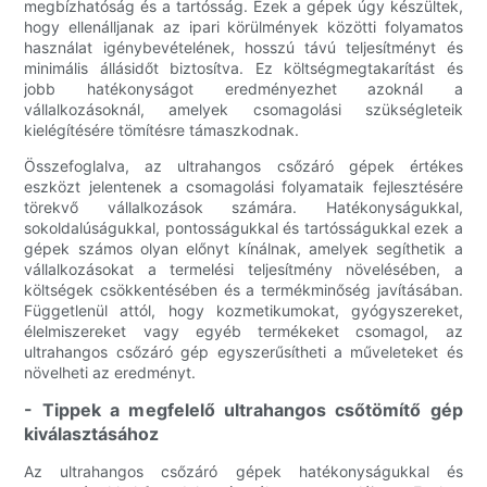
megbízhatóság és a tartósság. Ezek a gépek úgy készültek,
hogy ellenálljanak az ipari körülmények közötti folyamatos
használat igénybevételének, hosszú távú teljesítményt és
minimális állásidőt biztosítva. Ez költségmegtakarítást és
jobb hatékonyságot eredményezhet azoknál a
vállalkozásoknál, amelyek csomagolási szükségleteik
kielégítésére tömítésre támaszkodnak.
Összefoglalva, az ultrahangos csőzáró gépek értékes
eszközt jelentenek a csomagolási folyamataik fejlesztésére
törekvő vállalkozások számára. Hatékonyságukkal,
sokoldalúságukkal, pontosságukkal és tartósságukkal ezek a
gépek számos olyan előnyt kínálnak, amelyek segíthetik a
vállalkozásokat a termelési teljesítmény növelésében, a
költségek csökkentésében és a termékminőség javításában.
Függetlenül attól, hogy kozmetikumokat, gyógyszereket,
élelmiszereket vagy egyéb termékeket csomagol, az
ultrahangos csőzáró gép egyszerűsítheti a műveleteket és
növelheti az eredményt.
- Tippek a megfelelő ultrahangos csőtömítő gép
kiválasztásához
Az ultrahangos csőzáró gépek hatékonyságukkal és