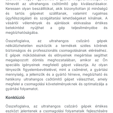
hírnevét az ultrahangos csőtömítő gép kiválasztásakor.
Keressen olyan beszállítókat, akik bizonyítottan jó minőségű
és tartós gépeket szállítanak, valamint rugalmas
ügyfélszolgálati és szolgáltatási lehetőségeket kínálnak. A
vásárlói vélemények és ajánlások elolvasása értékes
betekintést nyújthat a gép teljesítményébe és
megbízhatóságába.
Összefoglalva, az ultrahangos csőzáró gépek
nélkülözhetetlen eszközök a termékek széles körének
biztonságos és professzionális csomagolásának eléréséhez.
E gépek működésének és előnyeinek megértése segíthet
megalapozott döntés meghozatalában, amikor az Ön
speciális igényeinek megfelelő gépet választja. Az olyan
tényezők figyelembevételével, mint a csőméret, a gyártási
mennyiség, a jellemzők és a gyártó hírneve, megbízható és
hatékony ultrahangos csőtömítő gépet választhat, amely
megfelel a csomagolási követelményeknek és optimalizálja a
gyártási folyamatot.
Konklúzió
Összefoglalva, az ultrahangos csőzáró gépek értékes
eszközt jelentenek a csomagolási folyamataik fejlesztésére