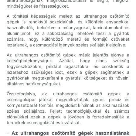
eltarthatóságának meghosszabbítását is segíti, megőrzi
minőségüket és frissességüket.
A tömítési képességeik mellett az ultrahangos csőtömítő
gépek is rendkívül sokoldalúak, és különféle anyagokkal
használhatók, beleértve a műanyagokat, laminátumokat és
alumíniumot. Ez a sokoldalúság lehetővé teszi a gyártók
számára, hogy különböző méretű és formájú csöveket
lezárjanak, a csomagolási igények széles skáláját kielégítve.
Az ultrahangos csőtömítő gépek másik jelentős előnye a
költséghatékonyságuk. Azáltal, hogy nincs szükség
fogyóeszközökre, például ragasztókra, és csökkentik a
lezáráshoz szükséges időt, ezek a gépek segíthetnek a
gyártóknak megtakarítani a gyártási költségeket és növelni
általános hatékonyságukat.
Összefoglalva, az ultrahangos csőtömítő gépek a
csomagolóipar játékát megváltoztatják, gyors, precíz és
környezetbarát tömítési megoldást kínálnak az alkalmazások
széles skálájához. Fejlett technológiájukkal és számos
előnyükkel ezek a gépek a jövőben is forradalmasítják a
termékek csomagolását és lezárását.
- Az ultrahangos csőtömítő gépek használatának