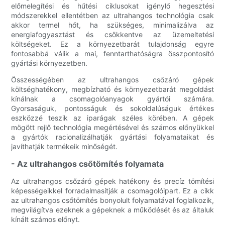
előmelegítési és hűtési ciklusokat igénylő hegesztési
módszerekkel ellentétben az ultrahangos technológia csak
akkor termel hőt, ha szükséges, minimalizálva az
energiafogyasztást és csökkentve az üzemeltetési
költségeket. Ez a környezetbarát tulajdonság egyre
fontosabbá válik a mai, fenntarthatóságra összpontosító
gyártási környezetben.
Összességében az ultrahangos csőzáró gépek
költséghatékony, megbízható és környezetbarát megoldást
kínálnak a csomagolóanyagok gyártói számára.
Gyorsaságuk, pontosságuk és sokoldalúságuk értékes
eszközzé teszik az iparágak széles körében. A gépek
mögött rejlő technológia megértésével és számos előnyükkel
a gyártók racionalizálhatják gyártási folyamataikat és
javíthatják termékeik minőségét.
- Az ultrahangos csőtömítés folyamata
Az ultrahangos csőzáró gépek hatékony és precíz tömítési
képességeikkel forradalmasítják a csomagolóipart. Ez a cikk
az ultrahangos csőtömítés bonyolult folyamatával foglalkozik,
megvilágítva ezeknek a gépeknek a működését és az általuk
kínált számos előnyt.