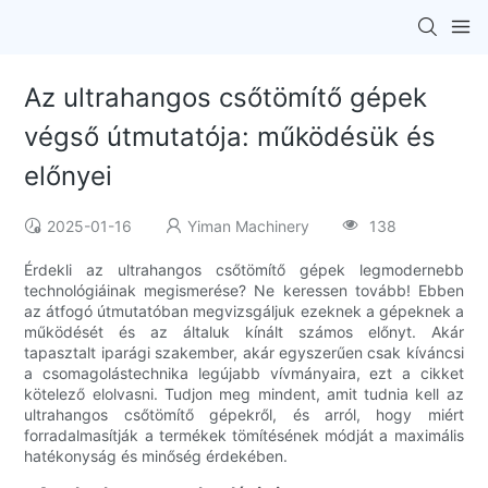
Az ultrahangos csőtömítő gépek
végső útmutatója: működésük és
előnyei
2025-01-16
Yiman Machinery
138
Érdekli az ultrahangos csőtömítő gépek legmodernebb
technológiáinak megismerése? Ne keressen tovább! Ebben
az átfogó útmutatóban megvizsgáljuk ezeknek a gépeknek a
működését és az általuk kínált számos előnyt. Akár
tapasztalt iparági szakember, akár egyszerűen csak kíváncsi
a csomagolástechnika legújabb vívmányaira, ezt a cikket
kötelező elolvasni. Tudjon meg mindent, amit tudnia kell az
ultrahangos csőtömítő gépekről, és arról, hogy miért
forradalmasítják a termékek tömítésének módját a maximális
hatékonyság és minőség érdekében.