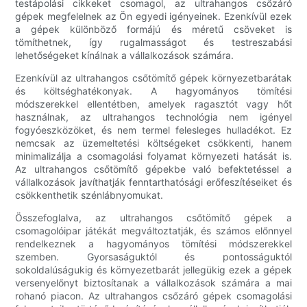
testápolási cikkeket csomagol, az ultrahangos csőzáró
gépek megfelelnek az Ön egyedi igényeinek. Ezenkívül ezek
a gépek különböző formájú és méretű csöveket is
tömíthetnek, így rugalmasságot és testreszabási
lehetőségeket kínálnak a vállalkozások számára.
Ezenkívül az ultrahangos csőtömítő gépek környezetbarátak
és költséghatékonyak. A hagyományos tömítési
módszerekkel ellentétben, amelyek ragasztót vagy hőt
használnak, az ultrahangos technológia nem igényel
fogyóeszközöket, és nem termel felesleges hulladékot. Ez
nemcsak az üzemeltetési költségeket csökkenti, hanem
minimalizálja a csomagolási folyamat környezeti hatását is.
Az ultrahangos csőtömítő gépekbe való befektetéssel a
vállalkozások javíthatják fenntarthatósági erőfeszítéseiket és
csökkenthetik szénlábnyomukat.
Összefoglalva, az ultrahangos csőtömítő gépek a
csomagolóipar játékát megváltoztatják, és számos előnnyel
rendelkeznek a hagyományos tömítési módszerekkel
szemben. Gyorsaságuktól és pontosságuktól
sokoldalúságukig és környezetbarát jellegükig ezek a gépek
versenyelőnyt biztosítanak a vállalkozások számára a mai
rohanó piacon. Az ultrahangos csőzáró gépek csomagolási