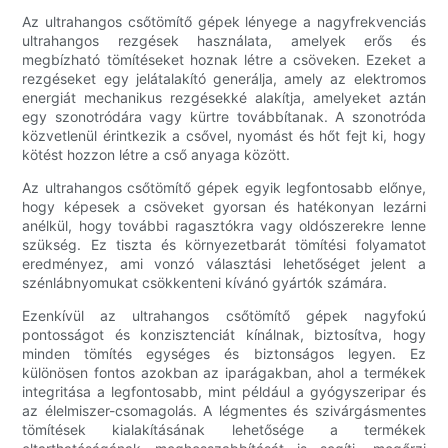
Az ultrahangos csőtömítő gépek lényege a nagyfrekvenciás
ultrahangos rezgések használata, amelyek erős és
megbízható tömítéseket hoznak létre a csöveken. Ezeket a
rezgéseket egy jelátalakító generálja, amely az elektromos
energiát mechanikus rezgésekké alakítja, amelyeket aztán
egy szonotródára vagy kürtre továbbítanak. A szonotróda
közvetlenül érintkezik a csővel, nyomást és hőt fejt ki, hogy
kötést hozzon létre a cső anyaga között.
Az ultrahangos csőtömítő gépek egyik legfontosabb előnye,
hogy képesek a csöveket gyorsan és hatékonyan lezárni
anélkül, hogy további ragasztókra vagy oldószerekre lenne
szükség. Ez tiszta és környezetbarát tömítési folyamatot
eredményez, ami vonzó választási lehetőséget jelent a
szénlábnyomukat csökkenteni kívánó gyártók számára.
Ezenkívül az ultrahangos csőtömítő gépek nagyfokú
pontosságot és konzisztenciát kínálnak, biztosítva, hogy
minden tömítés egységes és biztonságos legyen. Ez
különösen fontos azokban az iparágakban, ahol a termékek
integritása a legfontosabb, mint például a gyógyszeripar és
az élelmiszer-csomagolás. A légmentes és szivárgásmentes
tömítések kialakításának lehetősége a termékek