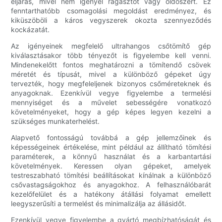
eljárás, mivel nem igényel ragasztót vagy oldószert. Ez
fenntarthatóbb csomagolási megoldást eredményez, és
kiküszöböli a káros vegyszerek okozta szennyeződés
kockázatát.
Az igényeinek megfelelő ultrahangos csőtömítő gép
kiválasztásakor több tényezőt is figyelembe kell venni.
Mindenekelőtt fontos meghatározni a tömítendő csövek
méretét és típusát, mivel a különböző gépeket úgy
tervezték, hogy megfeleljenek bizonyos csőméreteknek és
anyagoknak. Ezenkívül vegye figyelembe a termelési
mennyiséget és a művelet sebességére vonatkozó
követelményeket, hogy a gép képes legyen kezelni a
szükséges munkaterhelést.
Alapvető fontosságú továbbá a gép jellemzőinek és
képességeinek értékelése, mint például az állítható tömítési
paraméterek, a könnyű használat és a karbantartási
követelmények. Keressen olyan gépeket, amelyek
testreszabható tömítési beállításokat kínálnak a különböző
csővastagságokhoz és anyagokhoz. A felhasználóbarát
kezelőfelület és a hatékony átállási folyamat emellett
leegyszerűsíti a termelést és minimalizálja az állásidőt.
Ezenkívül vegye figyelembe a gyártó megbízhatóságát és