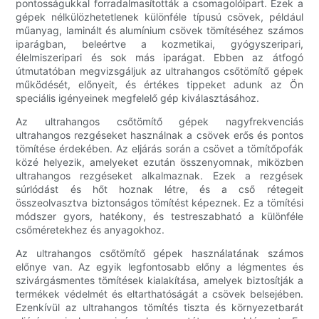
pontosságukkal forradalmasították a csomagolóipart. Ezek a
gépek nélkülözhetetlenek különféle típusú csövek, például
műanyag, laminált és alumínium csövek tömítéséhez számos
iparágban, beleértve a kozmetikai, gyógyszeripari,
élelmiszeripari és sok más iparágat. Ebben az átfogó
útmutatóban megvizsgáljuk az ultrahangos csőtömítő gépek
működését, előnyeit, és értékes tippeket adunk az Ön
speciális igényeinek megfelelő gép kiválasztásához.
Az ultrahangos csőtömítő gépek nagyfrekvenciás
ultrahangos rezgéseket használnak a csövek erős és pontos
tömítése érdekében. Az eljárás során a csövet a tömítőpofák
közé helyezik, amelyeket ezután összenyomnak, miközben
ultrahangos rezgéseket alkalmaznak. Ezek a rezgések
súrlódást és hőt hoznak létre, és a cső rétegeit
összeolvasztva biztonságos tömítést képeznek. Ez a tömítési
módszer gyors, hatékony, és testreszabható a különféle
csőméretekhez és anyagokhoz.
Az ultrahangos csőtömítő gépek használatának számos
előnye van. Az egyik legfontosabb előny a légmentes és
szivárgásmentes tömítések kialakítása, amelyek biztosítják a
termékek védelmét és eltarthatóságát a csövek belsejében.
Ezenkívül az ultrahangos tömítés tiszta és környezetbarát