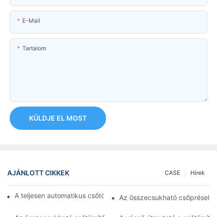
E-Mail
Tartalom
KÜLDJE EL MOST
AJÁNLOTT CIKKEK
CASE
Hírek
A teljesen automatikus csőtöltő gép használatának előnyei
Az összecsukható csőpréselő g