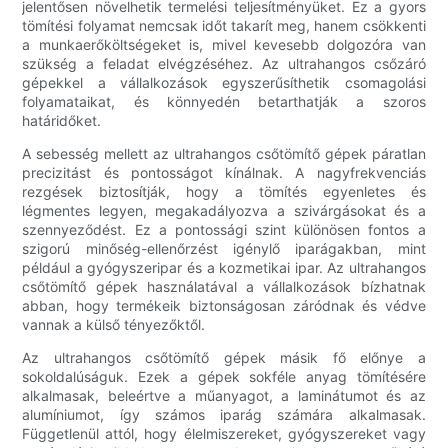
jelentősen növelhetik termelési teljesítményüket. Ez a gyors
tömítési folyamat nemcsak időt takarít meg, hanem csökkenti
a munkaerőköltségeket is, mivel kevesebb dolgozóra van
szükség a feladat elvégzéséhez. Az ultrahangos csőzáró
gépekkel a vállalkozások egyszerűsíthetik csomagolási
folyamataikat, és könnyedén betarthatják a szoros
határidőket.
A sebesség mellett az ultrahangos csőtömítő gépek páratlan
precizitást és pontosságot kínálnak. A nagyfrekvenciás
rezgések biztosítják, hogy a tömítés egyenletes és
légmentes legyen, megakadályozva a szivárgásokat és a
szennyeződést. Ez a pontossági szint különösen fontos a
szigorú minőség-ellenőrzést igénylő iparágakban, mint
például a gyógyszeripar és a kozmetikai ipar. Az ultrahangos
csőtömítő gépek használatával a vállalkozások bízhatnak
abban, hogy termékeik biztonságosan záródnak és védve
vannak a külső tényezőktől.
Az ultrahangos csőtömítő gépek másik fő előnye a
sokoldalúságuk. Ezek a gépek sokféle anyag tömítésére
alkalmasak, beleértve a műanyagot, a laminátumot és az
alumíniumot, így számos iparág számára alkalmasak.
Függetlenül attól, hogy élelmiszereket, gyógyszereket vagy