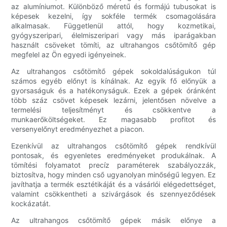
az alumíniumot. Különböző méretű és formájú tubusokat is
képesek kezelni, így sokféle termék csomagolására
alkalmasak. Függetlenül attól, hogy kozmetikai,
gyógyszeripari, élelmiszeripari vagy más iparágakban
használt csöveket tömíti, az ultrahangos csőtömítő gép
megfelel az Ön egyedi igényeinek.
Az ultrahangos csőtömítő gépek sokoldalúságukon túl
számos egyéb előnyt is kínálnak. Az egyik fő előnyük a
gyorsaságuk és a hatékonyságuk. Ezek a gépek óránként
több száz csövet képesek lezárni, jelentősen növelve a
termelési teljesítményt és csökkentve a
munkaerőköltségeket. Ez magasabb profitot és
versenyelőnyt eredményezhet a piacon.
Ezenkívül az ultrahangos csőtömítő gépek rendkívül
pontosak, és egyenletes eredményeket produkálnak. A
tömítési folyamatot precíz paraméterek szabályozzák,
biztosítva, hogy minden cső ugyanolyan minőségű legyen. Ez
javíthatja a termék esztétikáját és a vásárlói elégedettséget,
valamint csökkentheti a szivárgások és szennyeződések
kockázatát.
Az ultrahangos csőtömítő gépek másik előnye a