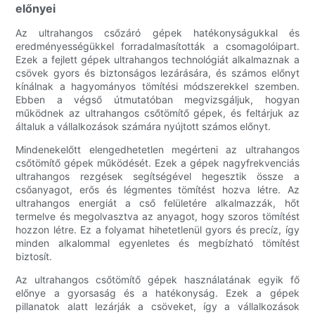
előnyei
Az ultrahangos csőzáró gépek hatékonyságukkal és
eredményességükkel forradalmasították a csomagolóipart.
Ezek a fejlett gépek ultrahangos technológiát alkalmaznak a
csövek gyors és biztonságos lezárására, és számos előnyt
kínálnak a hagyományos tömítési módszerekkel szemben.
Ebben a végső útmutatóban megvizsgáljuk, hogyan
működnek az ultrahangos csőtömítő gépek, és feltárjuk az
általuk a vállalkozások számára nyújtott számos előnyt.
Mindenekelőtt elengedhetetlen megérteni az ultrahangos
csőtömítő gépek működését. Ezek a gépek nagyfrekvenciás
ultrahangos rezgések segítségével hegesztik össze a
csőanyagot, erős és légmentes tömítést hozva létre. Az
ultrahangos energiát a cső felületére alkalmazzák, hőt
termelve és megolvasztva az anyagot, hogy szoros tömítést
hozzon létre. Ez a folyamat hihetetlenül gyors és precíz, így
minden alkalommal egyenletes és megbízható tömítést
biztosít.
Az ultrahangos csőtömítő gépek használatának egyik fő
előnye a gyorsaság és a hatékonyság. Ezek a gépek
pillanatok alatt lezárják a csöveket, így a vállalkozások