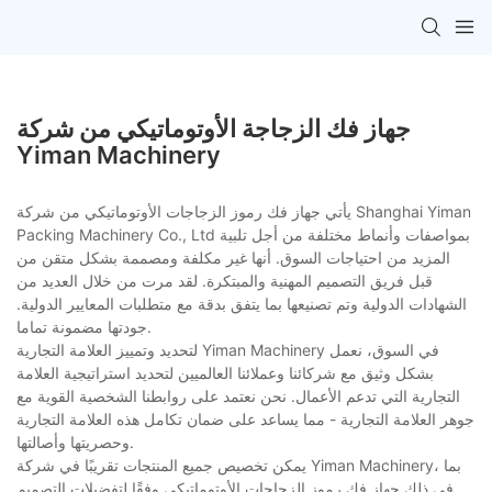
جهاز فك الزجاجة الأوتوماتيكي من شركة
Yiman Machinery
يأتي جهاز فك رموز الزجاجات الأوتوماتيكي من شركة Shanghai Yiman
Packing Machinery Co., Ltd بمواصفات وأنماط مختلفة من أجل تلبية
المزيد من احتياجات السوق. أنها غير مكلفة ومصممة بشكل متقن من
قبل فريق التصميم المهنية والمبتكرة. لقد مرت من خلال العديد من
الشهادات الدولية وتم تصنيعها بما يتفق بدقة مع متطلبات المعايير الدولية.
جودتها مضمونة تماما.
لتحديد وتمييز العلامة التجارية Yiman Machinery في السوق، نعمل
بشكل وثيق مع شركائنا وعملائنا العالميين لتحديد استراتيجية العلامة
التجارية التي تدعم الأعمال. نحن نعتمد على روابطنا الشخصية القوية مع
جوهر العلامة التجارية - مما يساعد على ضمان تكامل هذه العلامة التجارية
وحصريتها وأصالتها.
يمكن تخصيص جميع المنتجات تقريبًا في شركة Yiman Machinery، بما
في ذلك جهاز فك رموز الزجاجات الأوتوماتيكي وفقًا لتفضيلات التصميم