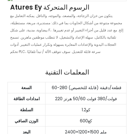
Atures Ey الرسوم المتحركة
يتكون من خزان الزجاجة، والمصعد، والموجه، والناقل. يمكنه التعامل مع
مجموعة متنوعة من أشكال الحاويات بما في ذلك: مستديرة، مربعة، مستطيلة،
بيضاوية، مدببة، على شكل F، إلخ. مع عدد قليل من أجزاء التغيير أو عدم تغييرها.
تلقائية بالكامل، سهلة الإعداد والتشغيل، لا تتطلب موظفين ماهرين. تسمح
العجلات اليدوية والإعدادات المعايرة بسهولة وتكرار عمليات التغيير. أدوات
تحكم PLC، سرعة قابلة للتعديل. سوف تتوقف الآلة / تبدأ تلقائيًا
المعلمات التقنية
60-280 قطعة/دقيقة (قابلة للتخصيص)
السعة
220 فولت/380 فولت 50/60 هرتز
امدادات الطاقة
كو1.2
السلطة
كغ600
الوزن الصافي
2400×1200×1500 ملم
البعد