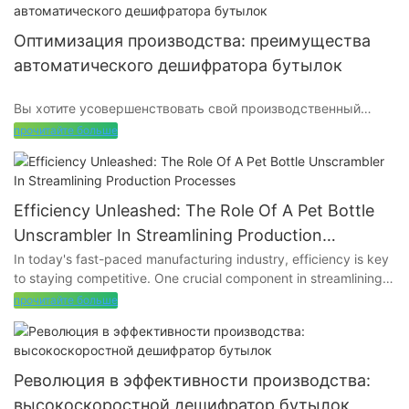
Оптимизация производства: преимущества
автоматического дешифратора бутылок
Вы хотите усовершенствовать свой производственный
процесс и повысить эффективность процесса розлива?
прочитайте больше
Откройте для себя преобразующие преимущества
внедрения автоматического дешифратора бутылок.
Оптимизация производства никогда не была проще с
помощью этой инновационной технологии, позволяющей
Efficiency Unleashed: The Role Of A Pet Bottle
сократить время выполнения работ, снизить затраты на
Unscrambler In Streamlining Production
рабочую силу и повысить общую производительность.
Processes
In today's fast-paced manufacturing industry, efficiency is key
Прочтите эту статью, чтобы узнать больше о том, как
to staying competitive. One crucial component in streamlining
автоматический дешифратор бутылок может
production processes is the pet bottle unscrambler. In this
революционизировать вашу работу.
прочитайте больше
article, we will dive into the role of this indispensable machine
and how it can revolutionize your production line. Learn how a
pet bottle unscrambler can unlock new levels of efficiency and
productivity for your business.
- Введение в автоматические дешифраторы бутылок
Революция в эффективности производства:
высокоскоростной дешифратор бутылок