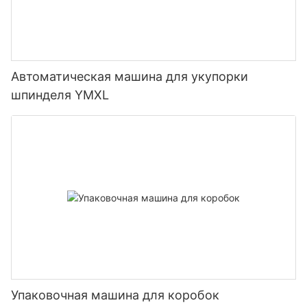
fit:cover;}#unit-6pbs5dv16Da4UJw{padding-top:1vw;}
Автоматическая машина для укупорки
шпинделя YMXL
Упаковочная машина для коробок