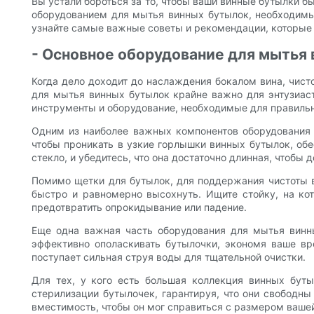
Вы устали бороться за то, чтобы ваши винные бутылки 
оборудованием для мытья винных бутылок, необходимы
узнайте самые важные советы и рекомендации, которые 
- Основное оборудование для мытья
Когда дело доходит до наслаждения бокалом вина, чист
для мытья винных бутылок крайне важно для энтузиаст
инструменты и оборудование, необходимые для правильн
Одним из наиболее важных компонентов оборудования 
чтобы проникать в узкие горлышки винных бутылок, обе
стекло, и убедитесь, что она достаточно длинная, чтобы 
Помимо щетки для бутылок, для поддержания чистоты в
быстро и равномерно высохнуть. Ищите стойку, на ко
предотвратить опрокидывание или падение.
Еще одна важная часть оборудования для мытья винн
эффективно ополаскивать бутылочки, экономя ваше вр
поступает сильная струя воды для тщательной очистки.
Для тех, у кого есть большая коллекция винных буты
стерилизации бутылочек, гарантируя, что они свободны 
вместимость, чтобы он мог справиться с размером ваше