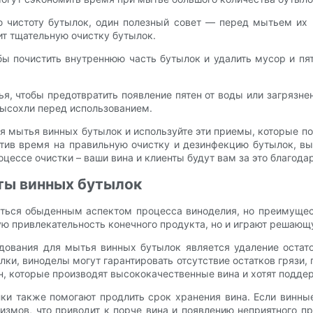
ю чистоту бутылок, один полезный совет — перед мытьем их
ит тщательную очистку бутылок.
бы почистить внутреннюю часть бутылок и удалить мусор и п
, чтобы предотвратить появление пятен от воды или загрязнен
высохли перед использованием.
я мытья винных бутылок и используйте эти приемы, которые 
тив время на правильную очистку и дезинфекцию бутылок, вы 
оцессе очистки – ваши вина и клиенты будут вам за это благода
ты винных бутылок
ться обыденным аспектом процесса виноделия, но преимущес
ю привлекательность конечного продукта, но и играют решающу
ования для мытья винных бутылок является удаление остато
ки, виноделы могут гарантировать отсутствие остатков грязи, 
ен, которые производят высококачественные вина и хотят подде
ки также помогают продлить срок хранения вина. Если винн
измов, что приводит к порче вина и появлению неприятного п