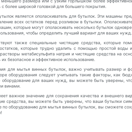
 меньшего размера или с узким горлышком более эффективной 
 с более широкой головкой для большего покрытия.
ылок является ополаскиватель для бутылок. Эти машины пре
ление всех остатков перед розливом в бутылки. Ополаскиват
машин, которые могут ополаскивать несколько бутылок одновре
пользования, чтобы определить лучший вариант для ваших нужд.
твуют также специальные чистящие средства, которые помо
 остатков, которые трудно удалить с помощью простой воды
растворы метабисульфита натрия и чистящие средства на осно
 их безопасное и эффективное использование.
ния для мытья винных бутылок, важно учитывать размер и ф
оре оборудования следует учитывать такие факторы, как бюд
 оборудование для ваших нужд, вы можете быть уверены, чт
ми винами.
еет важное значение для сохранения качества и внешнего вид
щие средства, вы можете быть уверены, что ваши бутылки сияю
 по оборудованию для мытья винных бутылок, вы сможете сохр
!