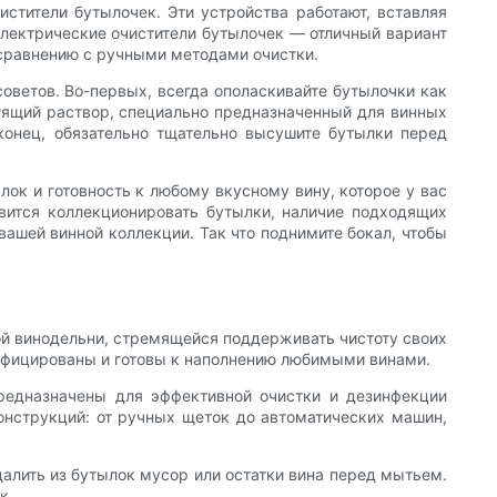
истители бутылочек. Эти устройства работают, вставляя
лектрические очистители бутылочек — отличный вариант
о сравнению с ручными методами очистки.
оветов. Во-первых, всегда ополаскивайте бутылочки как
стящий раствор, специально предназначенный для винных
конец, обязательно тщательно высушите бутылки перед
ок и готовность к любому вкусному вину, которое у вас
авится коллекционировать бутылки, наличие подходящих
ашей винной коллекции. Так что поднимите бокал, чтобы
й винодельни, стремящейся поддерживать чистоту своих
инфицированы и готовы к наполнению любимыми винами.
едназначены для эффективной очистки и дезинфекции
конструкций: от ручных щеток до автоматических машин,
далить из бутылок мусор или остатки вина перед мытьем.
к.