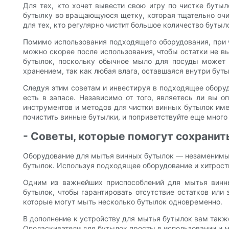
Для тех, кто хочет вывести свою игру по чистке бутыл
бутылку во вращающуюся щетку, которая тщательно очи
для тех, кто регулярно чистит большое количество буты
Помимо использования подходящего оборудования, при ч
можно скорее после использования, чтобы остатки не в
бутылок, поскольку обычное мыло для посуды может о
хранением, так как любая влага, оставшаяся внутри буты
Следуя этим советам и инвестируя в подходящее оборуд
есть в запасе. Независимо от того, являетесь ли вы 
инструментов и методов для чистки винных бутылок име
почистить винные бутылки, и поприветствуйте еще много
- Советы, которые помогут сохрани
Оборудование для мытья винных бутылок — незаменимый
бутылок. Используя подходящее оборудование и хитрост
Одним из важнейших приспособлений для мытья винн
бутылок, чтобы гарантировать отсутствие остатков или
которые могут мыть несколько бутылок одновременно.
В дополнение к устройству для мытья бутылок вам также
Ополаскиватели для бутылок просты в использовании и 