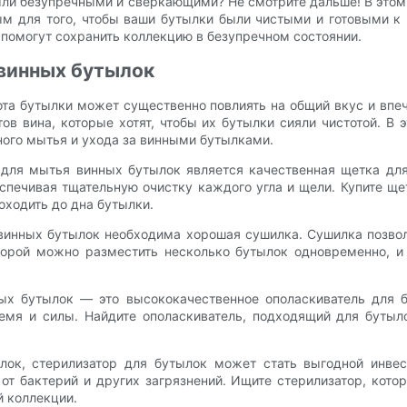
были безупречными и сверкающими? Не смотрите дальше! В эт
м для того, чтобы ваши бутылки были чистыми и готовыми к 
помогут сохранить коллекцию в безупречном состоянии.
 винных бутылок
ота бутылки может существенно повлиять на общий вкус и впе
ов вина, которые хотят, чтобы их бутылки сияли чистотой. 
ого мытья и ухода за винными бутылками.
для мытья винных бутылок является качественная щетка для 
спечивая тщательную очистку каждого угла и щели. Купите ще
доходить до дна бутылки.
инных бутылок необходима хорошая сушилка. Сушилка позвол
торой можно разместить несколько бутылок одновременно, и 
ых бутылок — это высококачественное ополаскиватель для б
емя и силы. Найдите ополаскиватель, подходящий для бутыло
лок, стерилизатор для бутылок может стать выгодной инвес
от бактерий и других загрязнений. Ищите стерилизатор, кото
й коллекции.