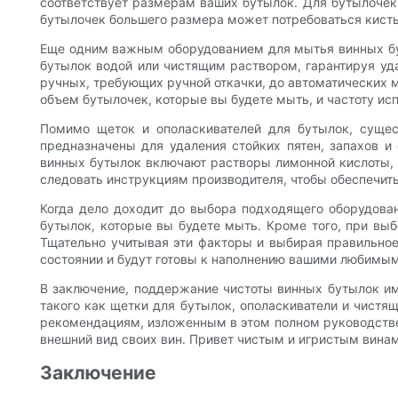
соответствует размерам ваших бутылок. Для бутылочек
бутылочек большего размера может потребоваться кисть
Еще одним важным оборудованием для мытья винных бут
бутылок водой или чистящим раствором, гарантируя уда
ручных, требующих ручной откачки, до автоматических 
объем бутылочек, которые вы будете мыть, и частоту ис
Помимо щеток и ополаскивателей для бутылок, сущес
предназначены для удаления стойких пятен, запахов и
винных бутылок включают растворы лимонной кислоты, 
следовать инструкциям производителя, чтобы обеспечить
Когда дело доходит до выбора подходящего оборудова
бутылок, которые вы будете мыть. Кроме того, при выб
Тщательно учитывая эти факторы и выбирая правильное
состоянии и будут готовы к наполнению вашими любимы
В заключение, поддержание чистоты винных бутылок им
такого как щетки для бутылок, ополаскиватели и чистя
рекомендациям, изложенным в этом полном руководстве
внешний вид своих вин. Привет чистым и игристым винам
Заключение