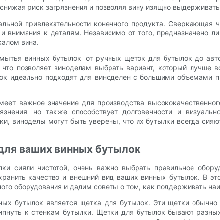
снижая риск загрязнения и позволяя вину изящно выдерживать
альной привлекательности конечного продукта. Сверкающая 
 внимания к деталям. Независимо от того, предназначено ли
калом вина.
мытья винных бутылок: от ручных щеток для бутылок до ав
 что позволяет виноделам выбрать вариант, который лучше в
к идеально подходят для виноделен с большими объемами пр
меет важное значение для производства высококачественног
язнения, но также способствует долговечности и визуальн
, виноделы могут быть уверены, что их бутылки всегда сияют
для ваших винных бутылок
лки сияли чистотой, очень важно выбрать правильное обор
хранить качество и внешний вид ваших винных бутылок. В э
го оборудования и дадим советы о том, как поддерживать на
ых бутылок является щетка для бутылок. Эти щетки обычно 
липнуть к стенкам бутылки. Щетки для бутылок бывают разны