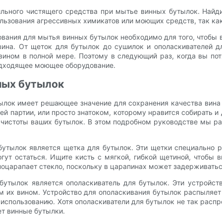
ильного чистящего средства при мытье винных бутылок. Найди
льзования агрессивных химикатов или моющих средств, так как 
ования для мытья винных бутылок необходимо для того, чтобы 
вина. От щеток для бутылок до сушилок и ополаскивателей 
ином в полной мере. Поэтому в следующий раз, когда вы потя
подходящее моющее оборудование.
ных бутылок
ылок имеет решающее значение для сохранения качества вина 
 партии, или просто знатоком, которому нравится собирать и
чистоты ваших бутылок. В этом подробном руководстве мы р
утылок является щетка для бутылок. Эти щетки специально ра
ут остаться. Ищите кисть с мягкой, гибкой щетиной, чтобы в
поцарапает стекло, поскольку в царапинах может задерживаться
тылок является ополаскиватель для бутылок. Эти устройств
 их вином. Устройство для ополаскивания бутылок распыляет
к использованию. Хотя ополаскиватели для бутылок не так рас
ет винные бутылки.