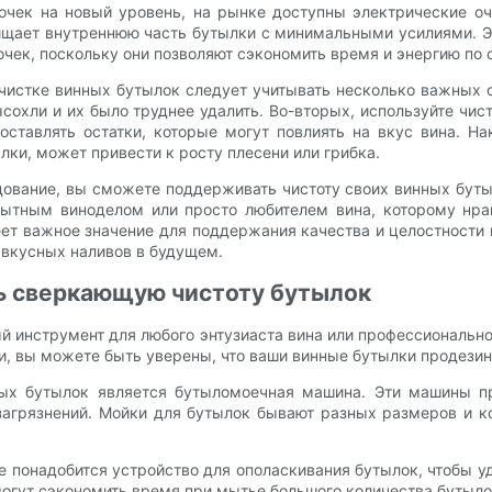
очек на новый уровень, на рынке доступны электрические оч
щает внутреннюю часть бутылки с минимальными усилиями. Э
лочек, поскольку они позволяют сэкономить время и энергию п
истке винных бутылок следует учитывать несколько важных с
ысохли и их было труднее удалить. Во-вторых, используйте чи
ставлять остатки, которые могут повлиять на вкус вина. На
лки, может привести к росту плесени или грибка.
ование, вы сможете поддерживать чистоту своих винных бутыл
опытным виноделом или просто любителем вина, которому нр
ет важное значение для поддержания качества и целостности в
 вкусных наливов в будущем.
ть сверкающую чистоту бутылок
 инструмент для любого энтузиаста вина или профессионально
и, вы можете быть уверены, что ваши винные бутылки продез
ых бутылок является бутыломоечная машина. Эти машины пр
 загрязнений. Мойки для бутылок бывают разных размеров и 
 понадобится устройство для ополаскивания бутылок, чтобы у
могут сэкономить время при мытье большого количества бутыло