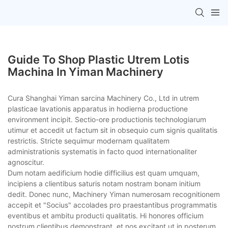
Guide To Shop Plastic Utrem Lotis
Machina In Yiman Machinery
Cura Shanghai Yiman sarcina Machinery Co., Ltd in utrem
plasticae lavationis apparatus in hodierna productione
environment incipit. Sectio-ore productionis technologiarum
utimur et accedit ut factum sit in obsequio cum signis qualitatis
restrictis. Stricte sequimur modernam qualitatem
administrationis systematis in facto quod internationaliter
agnoscitur.
Dum notam aedificium hodie difficilius est quam umquam,
incipiens a clientibus saturis notam nostram bonam initium
dedit. Donec nunc, Machinery Yiman numerosam recognitionem
accepit et "Socius" accolades pro praestantibus programmatis
eventibus et ambitu producti qualitatis. Hi honores officium
nostrum clientibus demonstrant, et nos excitant ut in posterum