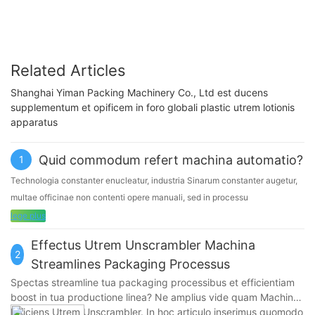
Related Articles
Shanghai Yiman Packing Machinery Co., Ltd est ducens
supplementum et opificem in foro globali plastic utrem lotionis
apparatus
Quid commodum refert machina automatio?
1
Technologia constanter enucleatur, industria Sinarum constanter augetur,
multae officinae non contenti opere manuali, sed in processu
mechanizationis. Autem, his annis multae societates technologiae in Sinis
lege plus
oriuntur et suis viribus freti sunt ad multam armorum automationem
Effectus Utrem Unscrambler Machina
producendam, quae etiam regionem nostram ad mundi frontem attulerunt.
2
Streamlines Packaging Processus
Momentum activitatis impletionis cessum restituerunt totum forum
activitatis impletionis machinae venditae. Eius plena automatio non solum
Spectas streamline tua packaging processibus et efficientiam
boost in tua productione linea? Ne amplius vide quam Machina
auget celeritatem productionis, simul in saturitate qualitatis valde
Efficiens Utrem Unscrambler. In hoc articulo inserimus quomodo