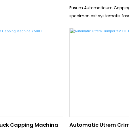
Fusum Automaticum Cappin
specimen est systematis fasc
semper. Capping continua pr
varietate magnitudinum pile
pilei, magnitudinum et gene
Est flexibilis et durabilis, tam
capping quam in linea cappi
uck Capping Machina
Automatic Utrem Cri