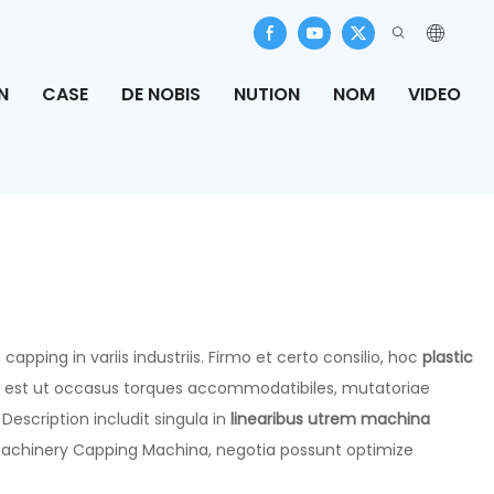
N
CASE
DE NOBIS
NUTION
NOM
VIDEO
ng in variis industriis. Firmo et certo consilio, hoc
plastic
ucta est ut occasus torques accommodatibiles, mutatoriae
escription includit singula in
linearibus utrem machina
N Machinery Capping Machina, negotia possunt optimize