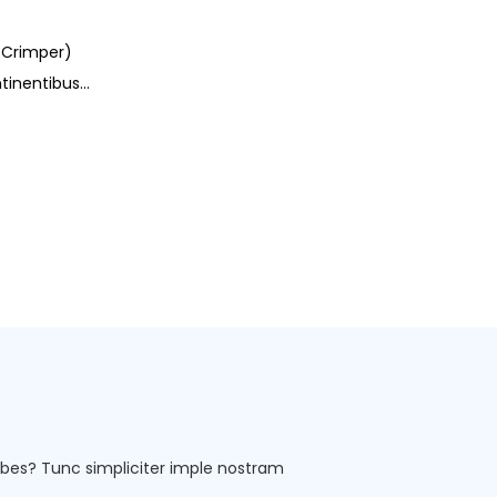
 Crimper)
tinentibus
ibus capitibus
st in capsis
t torquas. A
ica sponte
rota stellata
processum
es? Tunc simpliciter imple nostram