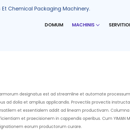
s Et Chemical Packaging Machinery.
DOMUM
MACHINIS
SERVITIO
morum designatus est ad streamline et automate processum cappi
ibus ad dolia et amplius applicandis. Provectiis provectis instr
ersatilem et essentialem addit ad lineam productivam. Columna D
o efficientiam et praecisionem in cappendis operibus. Cum YIMA
ignationem eorum productorum curare.