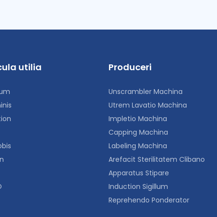
ula utilia
Produceri
um
Unscrambler Machina
inis
Utrem Lavatio Machina
tion
Impletio Machina
Capping Machina
obis
Labeling Machina
on
Arefacit Sterilitatem Clibano
Apparatus Stipare
O
Induction Sigillum
Reprehendo Ponderator