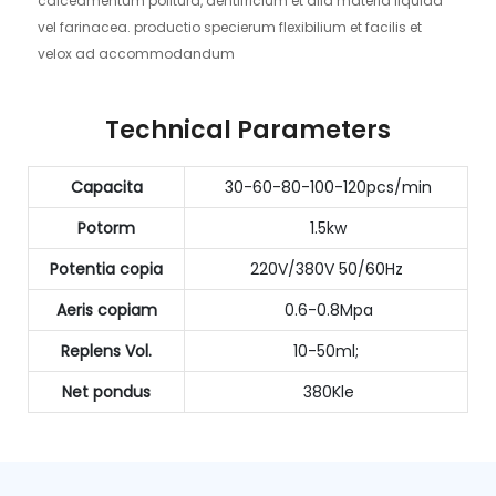
calceamentum politura, dentifricium et alia materia liquida
vel farinacea. productio specierum flexibilium et facilis et
velox ad accommodandum
Technical Parameters
Capacita
30-60-80-100-120pcs/min
Potorm
1.5kw
Potentia copia
220V/380V 50/60Hz
Aeris copiam
0.6-0.8Mpa
Replens Vol.
10-50ml;
Net pondus
380Kle