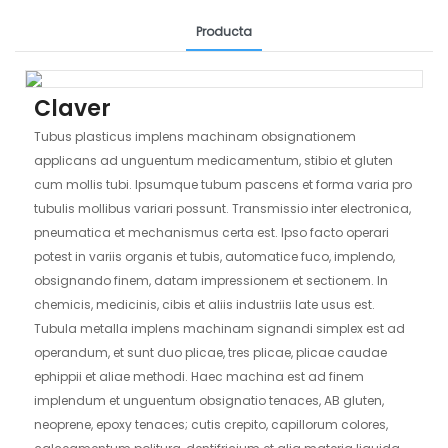
Producta
Claver
Tubus plasticus implens machinam obsignationem
applicans ad unguentum medicamentum, stibio et gluten
cum mollis tubi. Ipsumque tubum pascens et forma varia pro
tubulis mollibus variari possunt. Transmissio inter electronica,
pneumatica et mechanismus certa est. Ipso facto operari
potest in variis organis et tubis, automatice fuco, implendo,
obsignando finem, datam impressionem et sectionem. In
chemicis, medicinis, cibis et aliis industriis late usus est.
Tubula metalla implens machinam signandi simplex est ad
operandum, et sunt duo plicae, tres plicae, plicae caudae
ephippii et aliae methodi. Haec machina est ad finem
implendum et unguentum obsignatio tenaces, AB gluten,
neoprene, epoxy tenaces; cutis crepito, capillorum colores,