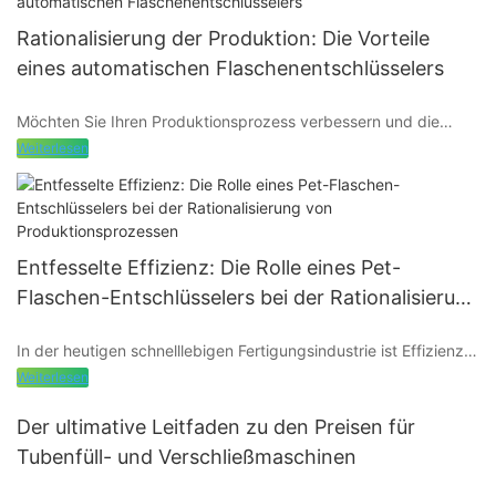
Rationalisierung der Produktion: Die Vorteile
eines automatischen Flaschenentschlüsselers
Möchten Sie Ihren Produktionsprozess verbessern und die
Effizienz Ihres Abfüllbetriebs steigern? Entdecken Sie die
Weiterlesen
transformativen Vorteile der Implementierung eines
automatischen Flaschenentschlüsselers. Mit dieser innovativen
Technologie war die Rationalisierung der Produktion noch nie so
einfach und ermöglicht schnellere Durchlaufzeiten, geringere
Arbeitskosten und eine verbesserte Gesamtproduktivität. Lesen
Entfesselte Effizienz: Die Rolle eines Pet-
Sie diesen Artikel, um mehr darüber zu erfahren, wie ein
Flaschen-Entschlüsselers bei der Rationalisierung
automatischer Flaschenentschlüsseler Ihren Betrieb
von Produktionsprozessen
revolutionieren kann.
In der heutigen schnelllebigen Fertigungsindustrie ist Effizienz
der Schlüssel zur Wettbewerbsfähigkeit. Eine entscheidende
Weiterlesen
Komponente zur Rationalisierung von Produktionsprozessen ist
der Pet-Flaschen-Entschlüsseler. In diesem Artikel befassen wir
- Einführung in automatische Flaschenentschlüsseler
Der ultimative Leitfaden zu den Preisen für
uns mit der Rolle dieser unverzichtbaren Maschine und wie sie
Tubenfüll- und Verschließmaschinen
Ihre Produktionslinie revolutionieren kann. Erfahren Sie, wie ein
In der Welt der Fertigung und Produktion ist Effizienz von
Entschlüsseler für PET-Flaschen Ihrem Unternehmen neue
entscheidender Bedeutung. Eine Möglichkeit, die Produktion zu