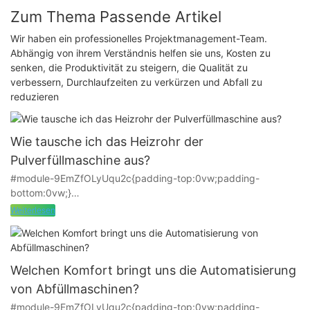
Zum Thema Passende Artikel
Wir haben ein professionelles Projektmanagement-Team.
Abhängig von ihrem Verständnis helfen sie uns, Kosten zu
senken, die Produktivität zu steigern, die Qualität zu
verbessern, Durchlaufzeiten zu verkürzen und Abfall zu
reduzieren
Wie tausche ich das Heizrohr der
Pulverfüllmaschine aus?
#module-9EmZfOLyUqu2c{padding-top:0vw;padding-
bottom:0vw;}
Pulverfüllmaschinen werden hauptsächlich zum quantitativen
Weiterlesen
Verpacken von pulverförmigen, pulverförmigen, pulverförmigen
Materialien in der chemischen Industrie, in der Lebensmittel-,
Agrar- und Nebenerzeugnisse sowie in anderen
Fertigungsindustrien eingesetzt. wie zum Beispiel: Milchpulver,
Welchen Komfort bringt uns die Automatisierung
Stärke, Arzneimittel, Tierarzneimittel, Vormischungen,
von Abfüllmaschinen?
Zusatzstoffe, Gewürze, Materialien, Futtermittel,
#module-9EmZfOLyUqu2c{padding-top:0vw;padding-
Enzympräparate usw.; Die automatische quantitative