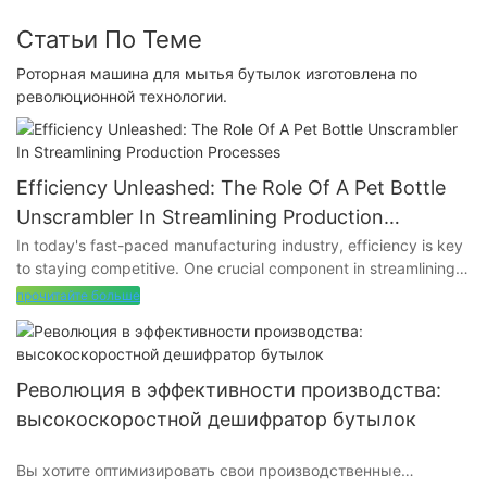
Статьи По Теме
Роторная машина для мытья бутылок изготовлена ​​по
революционной технологии.
Efficiency Unleashed: The Role Of A Pet Bottle
Unscrambler In Streamlining Production
Processes
In today's fast-paced manufacturing industry, efficiency is key
to staying competitive. One crucial component in streamlining
production processes is the pet bottle unscrambler. In this
прочитайте больше
article, we will dive into the role of this indispensable machine
and how it can revolutionize your production line. Learn how a
pet bottle unscrambler can unlock new levels of efficiency and
productivity for your business.
Революция в эффективности производства:
высокоскоростной дешифратор бутылок
- An Overview of Production Processes in the Beverage
IndustryIn the ever-evolving beverage industry, the need for
Вы хотите оптимизировать свои производственные
increased efficiency and productivity is paramount. With