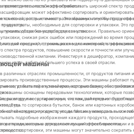
 производительность и эффективность.
 является его способность обрабатывать широкий спектр прод
 расшифровщик может эффективно сортировать и ориентировать
ля компаний, которые имеют разнообразную линейку продуктов
тся его скорость и точность. Эти машины могут быстро и эфф
 продуктов.
трудозатраты, необходимые для сортировки и упаковки. Это пр
ы производства без ущерба для качества.
улучшить общее качество процесса упаковки. Правильно орие
 упаковки, снижая риск ошибок или повреждений во время проц
й готовый продукт, что очень важно для компаний, стремящихс
димо для компаний, стремящихся максимизировать эффективн
го спектра продуктов, повышение скорости и точности или улу
роизводственной компании. Инвестируя в дешифратор, компани
чном итоге, добиться большего успеха в своей отрасли.
вающей машины
азличных отраслях промышленности, от продуктов питания и
изировать производственные процессы. Эти машины работают п
орые могут быть перепутаны или неорганизованы, обеспечивая 
иков, двигателей и конвейеров, которые безупречно работают
цесса.
 Эти машины оснащены передовыми технологиями, которые позв
е, размеру и весу, гарантируя, что каждый предмет будет тща
еры от других сортировочных систем, является их способнос
изводства.
тов. Будь то сортировка бутылок, банок или картонных коробо
ебностей каждого продукта, что делает их универсальным и ги
сложной конструкции и конструкции. Машина оснащена высокос
атывать подробные изображения каждого продукта, проходящег
лгоритмами, которые определяют лучший способ ориентации и 
акже предназначены для максимизации эффективности и
оизводства.
процесс сортировки, эти машины могут значительно сократить