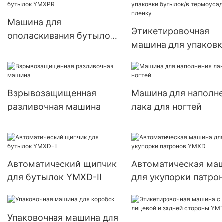
Машина для
Этикетировочная
ополаскивания бутылок
машина для упаков
YMXPR
бутылок/в
термоусадочную пл
Взрывозащищенная
Машина для наполн
разливочная машина
лака для ногтей
Автоматический щипчик
Автоматическая ма
для бутылок YMXD-II
для укупорки патро
YMXD
Упаковочная машина для