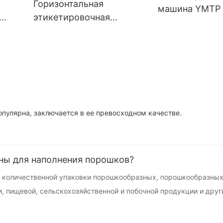
Горизонтальная
машина YMTP
этикетировочная
TD
машина YMTH
опулярна, заключается в ее превосходном качестве.
ны для наполнения порошков?
 количественной упаковки порошкообразных, порошкообразных
 пищевой, сельскохозяйственной и побочной продукции и друг
 крахмал, фармацевтические препараты, ветеринарные препара
е препараты и т.д.; Автоматическая упаковочная машина этой 