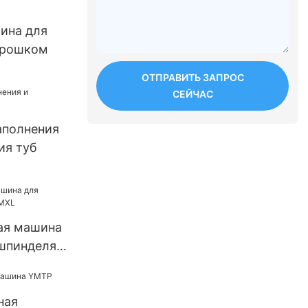
ина для
орошком
ОТПРАВИТЬ ЗАПРОС
СЕЙЧАС
аполнения
ия туб
ая машина
 шпинделя
ная