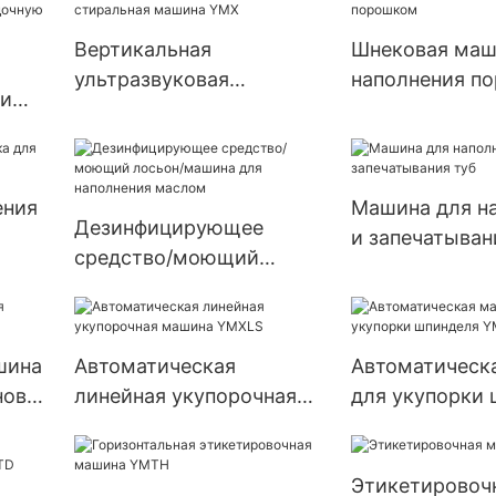
Вертикальная
Шнековая маш
ультразвуковая
наполнения п
ки
стиральная машина YMX
енку
ения
Машина для н
Дезинфицирующее
и запечатыван
средство/моющий
лосьон/машина для
наполнения маслом
шина
Автоматическая
Автоматическ
нов
линейная укупорочная
для укупорки
машина YMXLS
YMXL
Этикетировоч