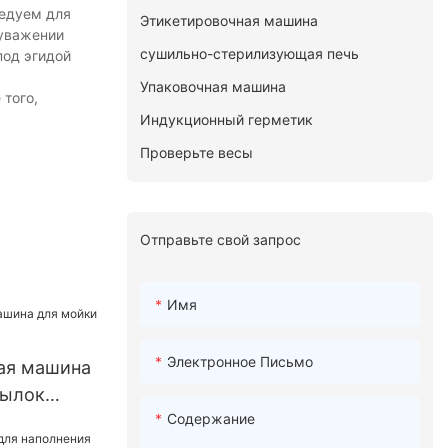
ледуем для
Этикетировочная машина
 уважении
сушильно-стерилизующая печь
под эгидой
Упаковочная машина
того,
Индукционный герметик
Проверьте весы
Отправьте свой запрос
Имя
Электронное Письмо
ая машина
тылок
Содержание