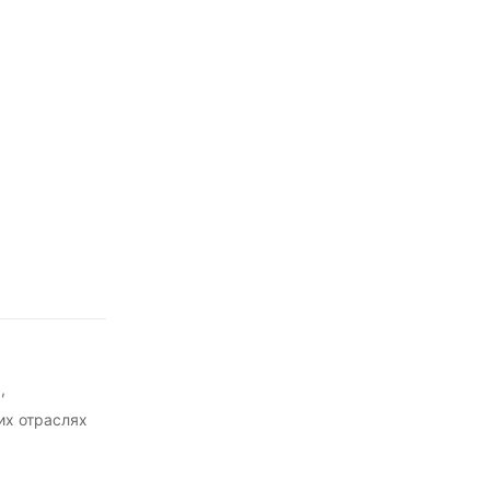
,
их отраслях
ты,
системы