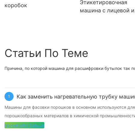
Этикетировочная
коробок
машина с лицевой и
задней стороны YM
Статьи По Теме
Причина, по которой машина для расшифровки бутылок так п
Как заменить нагревательную трубку маши
1
Машины для фасовки порошков в основном используются для
порошкообразных материалов в химической промышленности,
обрабатывающей промышленности; такие как: сухое молоко,
прочитайте больше
премиксы, добавки, приправы. Материалы, корма, ферментны