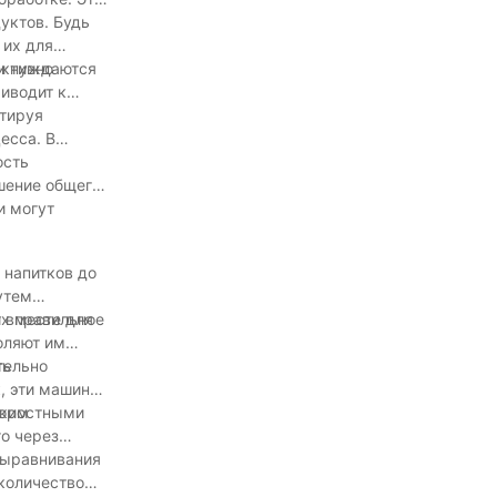
уктов. Будь
 их для
 и нуждаются
ективно
иводит к
нтируя
есса. В
я
ость
чшение общего
и могут
 напитков до
утем
их правильное
 вместе для
оляют им
тельно
ть
к, эти машины
бким
коростными
о через
выравнивания
 количество