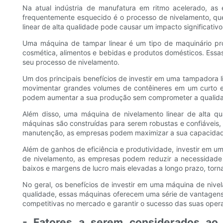
Na atual indústria de manufatura em ritmo acelerado, a
frequentemente esquecido é o processo de nivelamento, que
linear de alta qualidade pode causar um impacto significativ
Uma máquina de tampar linear é um tipo de maquinário pr
cosmética, alimentos e bebidas e produtos domésticos. Essa
seu processo de nivelamento.
Um dos principais benefícios de investir em uma tampadora li
movimentar grandes volumes de contêineres em um curto es
podem aumentar a sua produção sem comprometer a qualidade,
Além disso, uma máquina de nivelamento linear de alta q
máquinas são construídas para serem robustas e confiáveis
manutenção, as empresas podem maximizar a sua capacidade d
Além de ganhos de eficiência e produtividade, investir em u
de nivelamento, as empresas podem reduzir a necessidade d
baixos e margens de lucro mais elevadas a longo prazo, torn
No geral, os benefícios de investir em uma máquina de nivel
qualidade, essas máquinas oferecem uma série de vantagen
competitivas no mercado e garantir o sucesso das suas oper
- Fatores a serem considerados ao 