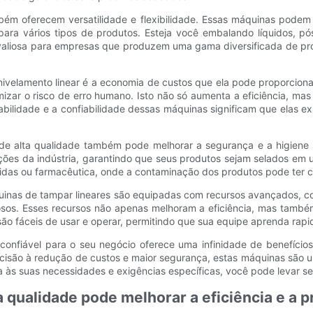
bém oferecem versatilidade e flexibilidade. Essas máquinas pode
ara vários tipos de produtos. Esteja você embalando líquidos, pó
te valiosa para empresas que produzem uma gama diversificada de p
velamento linear é a economia de custos que ela pode proporciona
izar o risco de erro humano. Isto não só aumenta a eficiência, m
urabilidade e a confiabilidade dessas máquinas significam que elas
 de alta qualidade também pode melhorar a segurança e a higiene
ões da indústria, garantindo que seus produtos sejam selados em um
bidas ou farmacêutica, onde a contaminação dos produtos pode ter 
uinas de tampar lineares são equipadas com recursos avançados, c
osos. Esses recursos não apenas melhoram a eficiência, mas també
ão fáceis de usar e operar, permitindo que sua equipe aprenda rap
confiável para o seu negócio oferece uma infinidade de benefício
precisão à redução de custos e maior segurança, estas máquinas são 
s suas necessidades e exigências específicas, você pode levar seu 
qualidade pode melhorar a eficiência e a p