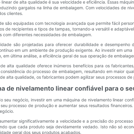
 linear de alta qualidade é sua velocidade e eficiência. Essas má
uzindo gargalos na linha de embalagem. Com velocidades de nive
os clientes.
de são equipadas com tecnologia avançada que permite fácil persona
e recipientes e tipos de tampas, tornando-a versátil e adaptável a
s com diferentes necessidades de embalagem.
alidade são projetadas para oferecer durabilidade e desempenho 
ntínuo em um ambiente de produção exigente. Ao investir em uma 
 em última análise, a eficiência geral de sua operação de embalag
e alta qualidade oferece inúmeros benefícios para os fabricantes, i
 a consistência do processo de embalagem, resultando em maior qual
 alta qualidade, os fabricantes podem agilizar seus processos de p
a de nivelamento linear confiável para o s
 do seu negócio, investir em uma máquina de nivelamento linear con
eu processo de produção e aumentar seus resultados financeiros. N
egócio.
aumentar significativamente a velocidade e a precisão do process
ntindo que cada produto seja devidamente vedado. Isto não só ec
lidade geral dos seus produtos acabados.