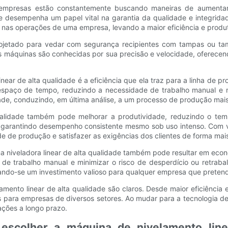
s empresas estão constantemente buscando maneiras de aumentar
 desempenha um papel vital na garantia da qualidade e integridad
o nas operações de uma empresa, levando a maior eficiência e produ
ojetado para vedar com segurança recipientes com tampas ou ta
s máquinas são conhecidas por sua precisão e velocidade, oferece
near de alta qualidade é a eficiência que ela traz para a linha de
paço de tempo, reduzindo a necessidade de trabalho manual e min
 conduzindo, em última análise, a um processo de produção mais e
ualidade também pode melhorar a produtividade, reduzindo o tem
, garantindo desempenho consistente mesmo sob uso intenso. Com 
e produção e satisfazer as exigências dos clientes de forma mais
ma niveladora linear de alta qualidade também pode resultar em ec
e trabalho manual e minimizar o risco de desperdício ou retraba
ando-se um investimento valioso para qualquer empresa que pretenda
amento linear de alta qualidade são claros. Desde maior eficiência
s para empresas de diversos setores. Ao mudar para a tecnologia 
ações a longo prazo.
escolher a máquina de nivelamento lin