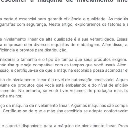
 certa é essencial para garantir eficiência e qualidade. As máqui
 garrafas com segurança. Neste artigo, exploraremos os fatores a
e nivelamento linear de alta qualidade é a sua versatilidade. E
ara empresas com diversos requisitos de embalagem. Além disso, a
ciência e prontos para distribuição.
onsiderar o tamanho e o tipo de tampa que seus produtos exigem
a máquina que seja compatível com as tampas que você usará. Além 
ão, e certifique-se de que a máquina escolhida possa acomodar es
ina de nivelamento linear é o nível de automação necessário. Alg
lume de produtos que você está embalando e do nível de eficiên
eamente. No entanto, se você tiver volumes de produção mais ba
olha melhor.
aço da máquina de nivelamento linear. Algumas máquinas são compac
. Certifique-se de que a máquina escolhida se adapta confortavelm
suporte disponíveis para a máquina de nivelamento linear. Procur