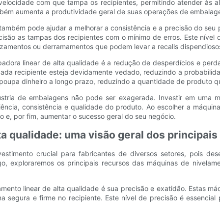
 velocidade com que tampa os recipientes, permitindo atender às a
ambém aumenta a produtividade geral de suas operações de embalag
e também pode ajudar a melhorar a consistência e a precisão do s
são as tampas dos recipientes com o mínimo de erros. Este nível d
azamentos ou derramamentos que podem levar a recalls dispendioso
padora linear de alta qualidade é a redução de desperdícios e per
cada recipiente esteja devidamente vedado, reduzindo a probabilid
upa dinheiro a longo prazo, reduzindo a quantidade de produto que
stria de embalagens não pode ser exagerada. Investir em uma má
iciência, consistência e qualidade do produto. Ao escolher a máq
o e, por fim, aumentar o sucesso geral do seu negócio.
ta qualidade: uma visão geral dos principais
stimento crucial para fabricantes de diversos setores, pois dese
o, exploraremos os principais recursos das máquinas de nivelame
amento linear de alta qualidade é sua precisão e exatidão. Estas m
 segura e firme no recipiente. Este nível de precisão é essencia