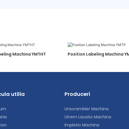
beling Machina YMTHT
Position Labeling Machina Y
ula utilia
Produceri
um
Unscrambler Machina
inis
Utrem Lavatio Machina
tion
Impletio Machina