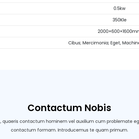
0.5kw
350Kle
2000×600×1600m
Cibus; Mercimonia; Eget, Machi
Contactum Nobis
e, quaeris contactum hominem vel auxilium cum problemate ege
contactum formam. Introducemus te quam primum.