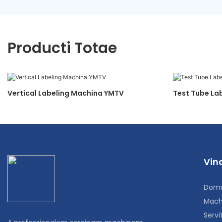
Producti Totae
Vertical Labeling Machina YMTV
Test Tube La
Vinc
Dom
Mach
Servi