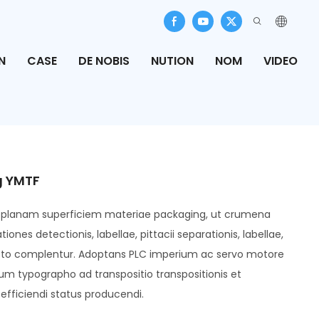
N
CASE
DE NOBIS
NUTION
NOM
VIDEO
g YMTF
t planam superficiem materiae packaging, ut crumena
iones detectionis, labellae, pittacii separationis, labellae,
to complentur. Adoptans PLC imperium ac servo motore
m typographo ad transpositio transpositionis et
 efficiendi status producendi.