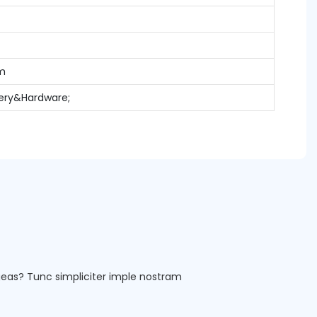
m
nery&Hardware;
as? Tunc simpliciter imple nostram