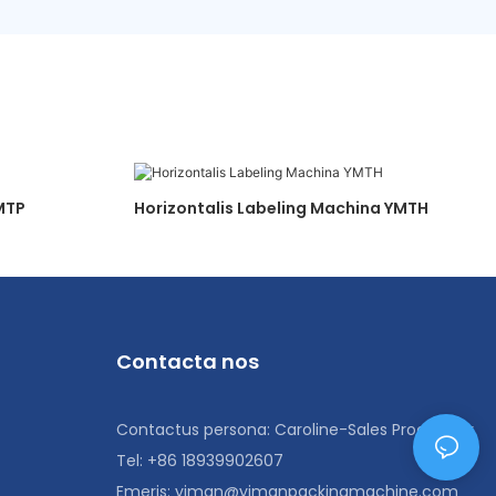
MTP
Horizontalis Labeling Machina YMTH
Contacta nos
Contactus persona: Caroline-Sales Procurator
Tel: +86 18939902607
Emeris:
yiman@yimanpackingmachine.com