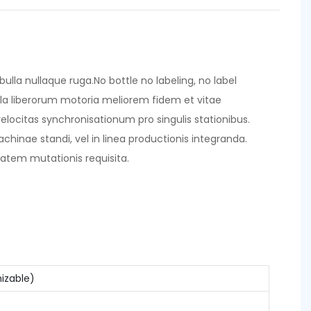
 bulla nullaque ruga.No bottle no labeling, no label
a liberorum motoria meliorem fidem et vitae
elocitas synchronisationum pro singulis stationibus.
achinae standi, vel in linea productionis integranda.
tatem mutationis requisita.
mizable)