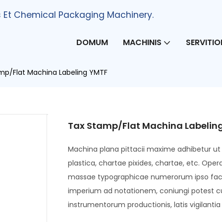
s Et Chemical Packaging Machinery.
DOMUM
MACHINIS
SERVITIO
mp/Flat Machina Labeling YMTF
Tax Stamp/Flat Machina Labelin
Machina plana pittacii maxime adhibetur u
plastica, chartae pixides, chartae, etc. Operat
massae typographicae numerorum ipso fac
imperium ad notationem, coniungi potest cu
instrumentorum productionis, latis vigilantia