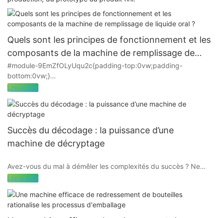
Quels sont les principes de fonctionnement et les
composants de la machine de remplissage de
liquide oral ?
#module-9EmZfOLyUqu2c{padding-top:0vw;padding-
bottom:0vw;}
La machine de remplissage de liquide oral est principalement
Lire la suite
utilisée pour remplir de petites doses d'eau de teinture, de
sirop, etc. dans les usines pharmaceutiques. C'est l'un des
principaux composants de l'unité de lavage, de séchage, de
remplissage et de laminage des liquides buccaux. Il peut être
Succès du décodage : la puissance d’une
connecté en ligne ou utilisé comme machine autonome. La
machine de décryptage
machine de remplissage de liquide oral comprend
principalement les principes de fonctionnement et les
Avez-vous du mal à démêler les complexités du succès ? Ne
composants suivants.
cherchez pas plus loin que la puissance d’une machine
Lire la suite
Unscrambler. Dans cet article, nous décrypterons les secrets
pour atteindre vos objectifs et maximiser votre potentiel.
Rejoignez-nous pour explorer comment cet outil innovant peut
vous aider à rationaliser votre chemin vers le succès et à