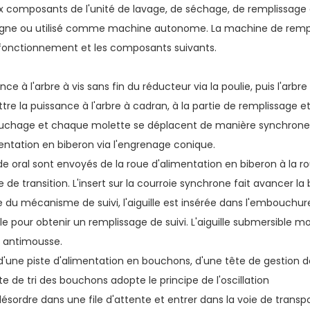
ux composants de l'unité de lavage, de séchage, de remplissage 
n ligne ou utilisé comme machine autonome. La machine de remp
e fonctionnement et les composants suivants.
e à l'arbre à vis sans fin du réducteur via la poulie, puis l'arbre 
e la puissance à l'arbre à cadran, à la partie de remplissage et
bouchage et chaque molette se déplacent de manière synchrone 
ntation en biberon via l'engrenage conique.
uide oral sont envoyés de la roue d'alimentation en biberon à la r
 de transition. L'insert sur la courroie synchrone fait avancer la 
e du mécanisme de suivi, l'aiguille est insérée dans l'embouchur
e pour obtenir un remplissage de suivi. L'aiguille submersible m
e antimousse.
'une piste d'alimentation en bouchons, d'une tête de gestion d
de tri des bouchons adopte le principe de l'oscillation
ésordre dans une file d'attente et entrer dans la voie de transp