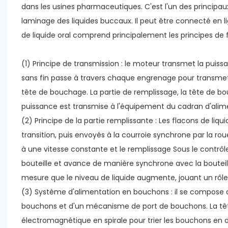
dans les usines pharmaceutiques. C'est l'un des principa
laminage des liquides buccaux. Il peut être connecté e
de liquide oral comprend principalement les principes d
(1) Principe de transmission : le moteur transmet la puissanc
sans fin passe à travers chaque engrenage pour transmettr
tête de bouchage. La partie de remplissage, la tête de 
puissance est transmise à l'équipement du cadran d'alime
(2) Principe de la partie remplissante : Les flacons de liq
transition, puis envoyés à la courroie synchrone par la roue
à une vitesse constante et le remplissage Sous le contrôl
bouteille et avance de manière synchrone avec la bouteill
mesure que le niveau de liquide augmente, jouant un rôl
(3) Système d'alimentation en bouchons : il se compose d
bouchons et d'un mécanisme de port de bouchons. La tête 
électromagnétique en spirale pour trier les bouchons en d