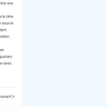
ndus aux
e la tête
 sous le
lant
sition
les
ajustant
rée avec
Suivant