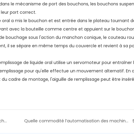
ge dans le mécanisme de port des bouchons, les bouchons suspe
leur port correct.
de oral a mis le bouchon et est entrée dans le plateau tournant d
avant avec la bouteille comme centre et appuient sur le bouchon
 de bouchage sous l'action du manchon conique, le couteau rou
t, il se sépare en même temps du couvercle et revient à sa po
plissage de liquide oral utilise un servomoteur pour entraîner 
e remplissage pour qu'elle effectue un mouvement alternatif. En 
n et du cadre de montage, l'aiguille de remplissage peut être insé
Comment remplacer le tube chauffant de la machine de remplissage de poudre ?
Quelle commodité l’automatisation des machines de remplissage nous apporte-t-elle ?