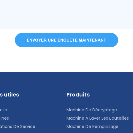
ENVOYER UNE ENQUÊTE MAINTENANT
s utiles
Produits
cile
Machine De Décryptage
ines
Machine À Laver Les Bouteilles
ations De Service
Machine De Remplissage