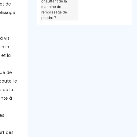
et de
machine de
remplissage de
lissage
poudre ?
à vis
 à la
et la
oue de
bouteille
e de la
onte à
es
ort des