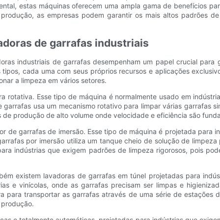
mbiental, estas máquinas oferecem uma ampla gama de benefícios pa
de produção, as empresas podem garantir os mais altos padrões de
adoras de garrafas industriais
doras industriais de garrafas desempenham um papel crucial para 
tipos, cada uma com seus próprios recursos e aplicações exclusivo
onar a limpeza em vários setores.
dora rotativa. Esse tipo de máquina é normalmente usado em indúst
de garrafas usa um mecanismo rotativo para limpar várias garrafas 
s de produção de alto volume onde velocidade e eficiência são fund
dor de garrafas de imersão. Esse tipo de máquina é projetada para
 garrafas por imersão utiliza um tanque cheio de solução de limpeza
ara indústrias que exigem padrões de limpeza rigorosos, pois pode
bém existem lavadoras de garrafas em túnel projetadas para indús
as e vinícolas, onde as garrafas precisam ser limpas e higieniz
ra para transportar as garrafas através de uma série de estações 
e produção.
cas e totalmente automáticas, projetadas para indústrias que exig