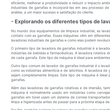
eficiente, melhorar a produtividade e reduzir o impacto a
industriais de garrafas e incorporá-las em seu processo 
análise, a um maior sucesso e satisfação do cliente.
- Explorando os diferentes tipos de lav
No mundo dos equipamentos de limpeza industrial, as lava
contato com as garrafas. Essas máquinas vêm em diferentes 
lavadoras industriais de garrafas e como elas podem revoluci
O primeiro tipo de lavadora de garrafas industrial é a lava
indústrias de bebidas e farmacêuticas. A lavadora rotativa 
de cada garrafa. Este tipo de máquina é ideal para ambiente
Outro tipo comum de lavador de garrafas industrial é o lava
como as indústrias alimentícia e de laticínios. A lavadora de
sejam completamente limpas. Este tipo de máquina é ideal p
garrafas.
Além das lavadoras de garrafas rotativas e de imersão, tam
máquina é normalmente usado em indústrias como cervejari
garrafas em túnel usam um sistema de correia transportado
limpa e higienizada antes de passar para a próxima etapa d
Por fim, também existem lavadoras de garrafas semiautomáti