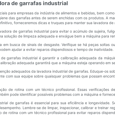
ora de garrafas industrial
ciais para empresas da indústria de alimentos e bebidas, bem como
giene das garrafas antes de serem enchidas com os produtos. A ma
finitivo, forneceremos dicas e truques para manter sua lavadora de 
vadora de garrafas industrial para evitar o acúmulo de sujeira, fuli
 uma solução de limpeza adequada e enxágue bem a máquina para rem
a em busca de sinais de desgaste. Verifique se há peças soltas ou
odem ajudar a evitar reparos dispendiosos e tempo de inatividade.
 garrafas industrial é garantir a calibração adequada da máquin
 calibração adequada garantirá que a máquina esteja operando em s
tenção adequados da lavadora industrial de garrafas. Eduque-os so
nte com sua equipe sobre quaisquer problemas que possam encontr
ão de rotina com um técnico profissional. Essas verificações de
mbém pode identificar possíveis problemas com a máquina e forne
ial de garrafas é essencial para sua eficiência e longevidade. S
 desempenho. Lembre-se de limpar, inspecionar, calibrar e treinar
de rotina com um técnico profissional para evitar reparos dispen