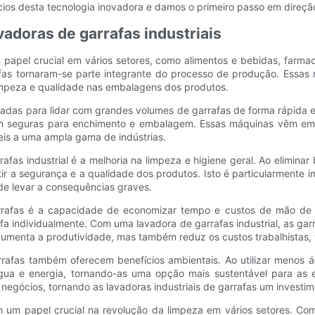
ios desta tecnologia inovadora e damos o primeiro passo em direção
adoras de garrafas industriais
papel crucial em vários setores, como alimentos e bebidas, farma
afas tornaram-se parte integrante do processo de produção. Essas 
 limpeza e qualidade nas embalagens dos produtos.
etadas para lidar com grandes volumes de garrafas de forma rápida e
jam seguras para enchimento e embalagem. Essas máquinas vêm em
s ​​a uma ampla gama de indústrias.
fas industrial é a melhoria na limpeza e higiene geral. Ao eliminar
r a segurança e a qualidade dos produtos. Isto é particularmente 
de levar a consequências graves.
 garrafas é a capacidade de economizar tempo e custos de mão d
a individualmente. Com uma lavadora de garrafas industrial, as gar
 aumenta a produtividade, mas também reduz os custos trabalhistas,
 garrafas também oferecem benefícios ambientais. Ao utilizar me
ua e energia, tornando-as uma opção mais sustentável para as e
negócios, tornando as lavadoras industriais de garrafas um investim
m um papel crucial na revolução da limpeza em vários setores. Com