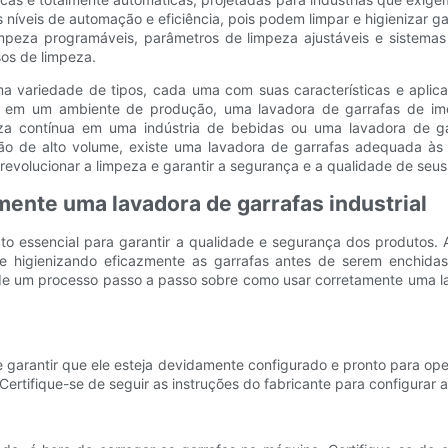
os níveis de automação e eficiência, pois podem limpar e higienizar
peza programáveis, parâmetros de limpeza ajustáveis ​​e sistemas
sos de limpeza.
ma variedade de tipos, cada uma com suas características e apli
ente em um ambiente de produção, uma lavadora de garrafas de i
peza contínua em uma indústria de bebidas ou uma lavadora de ga
o de alto volume, existe uma lavadora de garrafas adequada às s
 revolucionar a limpeza e garantir a segurança e a qualidade de seu
mente uma lavadora de garrafas industrial
o essencial para garantir a qualidade e segurança dos produtos. 
e higienizando eficazmente as garrafas antes de serem enchidas
 de um processo passo a passo sobre como usar corretamente uma lav
te garantir que ele esteja devidamente configurado e pronto para ope
ertifique-se de seguir as instruções do fabricante para configurar