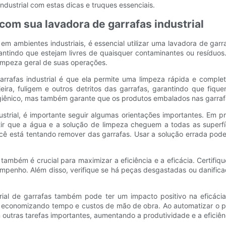
dustrial com estas dicas e truques essenciais.
 com sua lavadora de garrafas industrial
em ambientes industriais, é essencial utilizar uma lavadora de garr
antindo que estejam livres de quaisquer contaminantes ou resíduos.
 limpeza geral de suas operações.
arrafas industrial é que ela permite uma limpeza rápida e comple
ira, fuligem e outros detritos das garrafas, garantindo que fiq
higiênico, mas também garante que os produtos embalados nas garr
ustrial, é importante seguir algumas orientações importantes. Em pr
ir que a água e a solução de limpeza cheguem a todas as superfíci
cê está tentando remover das garrafas. Usar a solução errada pode 
 também é crucial para maximizar a eficiência e a eficácia. Certif
mpenho. Além disso, verifique se há peças desgastadas ou danificad
trial de garrafas também pode ter um impacto positivo na eficáci
, economizando tempo e custos de mão de obra. Ao automatizar o p
 outras tarefas importantes, aumentando a produtividade e a eficiê