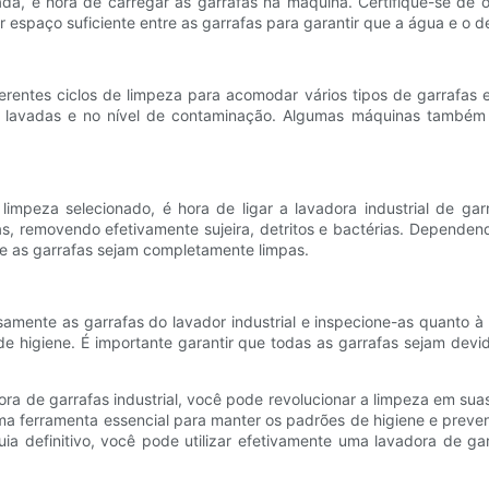
rada, é hora de carregar as garrafas na máquina. Certifique-se de 
 espaço suficiente entre as garrafas para garantir que a água e o 
erentes ciclos de limpeza para acomodar vários tipos de garrafas e
lavadas e no nível de contaminação. Algumas máquinas também of
limpeza selecionado, é hora de ligar a lavadora industrial de ga
as, removendo efetivamente sujeira, detritos e bactérias. Depende
ue as garrafas sejam completamente limpas.
amente as garrafas do lavador industrial e inspecione-as quanto à 
 higiene. É importante garantir que todas as garrafas sejam dev
de garrafas industrial, você pode revolucionar a limpeza em suas
uma ferramenta essencial para manter os padrões de higiene e preve
 definitivo, você pode utilizar efetivamente uma lavadora de garr