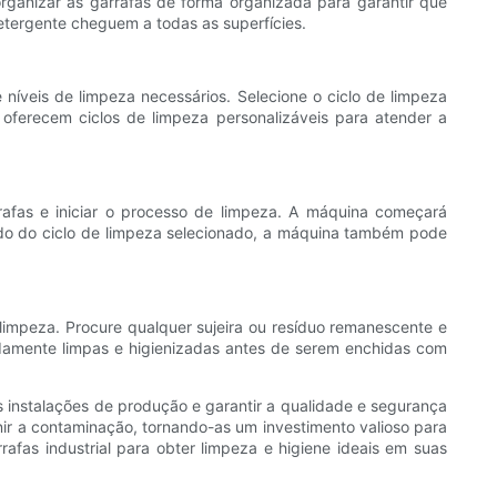
organizar as garrafas de forma organizada para garantir que
detergente cheguem a todas as superfícies.
 níveis de limpeza necessários. Selecione o ciclo de limpeza
erecem ciclos de limpeza personalizáveis ​​para atender a
rrafas e iniciar o processo de limpeza. A máquina começará
ndo do ciclo de limpeza selecionado, a máquina também pode
limpeza. Procure qualquer sujeira ou resíduo remanescente e
idamente limpas e higienizadas antes de serem enchidas com
 instalações de produção e garantir a qualidade e segurança
nir a contaminação, tornando-as um investimento valioso para
afas industrial para obter limpeza e higiene ideais em suas