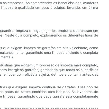
ra as empresas. Ao compreender os benefícios das lavadoras
 limpeza e qualidade em seus produtos, levando, em última
garantir a limpeza e segurança dos produtos que entram em
s. Neste guia completo, exploraremos os diferentes tipos de
rias que exigem limpeza de garrafas em alta velocidade, como
simultaneamente, garantindo uma limpeza eficiente e completa
amentais.
 indústrias que exigem um processo de limpeza mais completo,
 para imergir as garrafas, garantindo que todas as superfícies
 remover com eficácia sujeira, detritos e contaminantes das
trias que exigem limpeza contínua de garrafas. Esse tipo de
adas antes de serem enchidas com bebidas. As lavadoras de
de limpeza, garantindo que cada garrafa seja completamente
em uma abordagem mais prática na limpeza de garrafas. Esses