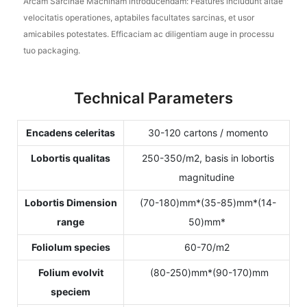
Arcam Sarcinae Machinam introducendam: Features includunt altae
velocitatis operationes, aptabiles facultates sarcinas, et usor
amicabiles potestates. Efficaciam ac diligentiam auge in processu
tuo packaging.
Technical Parameters
Encadens celeritas
30-120 cartons / momento
Lobortis qualitas
250-350/m2, basis in lobortis
magnitudine
Lobortis Dimension
(70-180)mm*(35-85)mm*(14-
range
50)mm*
Foliolum species
60-70/m2
Folium evolvit
(80-250)mm*(90-170)mm
speciem