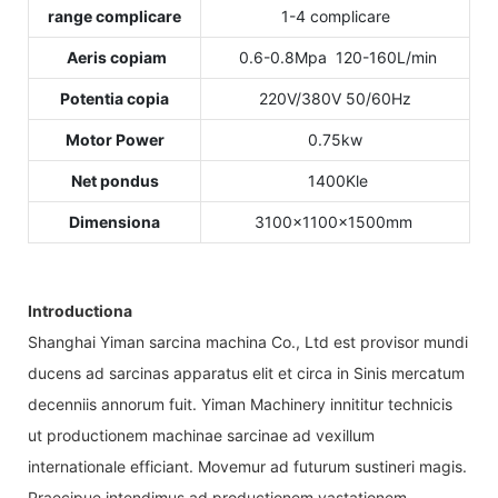
range complicare
1-4 complicare
Aeris copiam
0.6-0.8Mpa 120-160L/min
Potentia copia
220V/380V 50/60Hz
Motor Power
0.75kw
Net pondus
1400Kle
Dimensiona
3100×1100×1500mm
Introductiona
Shanghai Yiman sarcina machina Co., Ltd est provisor mundi
ducens ad sarcinas apparatus elit et circa in Sinis mercatum
decenniis annorum fuit. Yiman Machinery innititur technicis
ut productionem machinae sarcinae ad vexillum
internationale efficiant. Movemur ad futurum sustineri magis.
Praecipue intendimus ad productionem vastationem