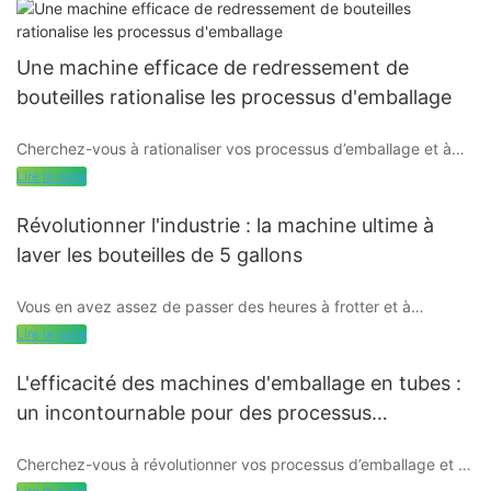
Une machine efficace de redressement de
bouteilles rationalise les processus d'emballage
Cherchez-vous à rationaliser vos processus d’emballage et à
augmenter l’efficacité de votre ligne de production ? Ne
Lire la suite
cherchez pas plus loin que la machine efficace de démêlage de
bouteilles. Dans cet article, nous expliquons comment cette
Révolutionner l'industrie : la machine ultime à
technologie de pointe peut révolutionner la façon dont vous
laver les bouteilles de 5 gallons
manipulez les emballages, vous permettant ainsi d'économiser
du temps et des ressources. Poursuivez votre lecture pour
Vous en avez assez de passer des heures à frotter et à
découvrir les nombreux avantages de l’intégration de cette
nettoyer vos bouteilles de 5 gallons à la main ? Dites adieu à la
machine de pointe dans vos opérations.
Lire la suite
corvée fastidieuse avec l'ultime machine à laver les bouteilles
de 5 gallons qui révolutionne l'industrie. Cette technologie
L'efficacité des machines d'emballage en tubes :
révolutionnaire vous fera non seulement gagner du temps et
un incontournable pour des processus
des efforts, mais garantira également que vos bouteilles sont
- Introduction à la technologie des machines à redresser les
d'emballage rationalisés
d'une propreté éclatante et désinfectées. Poursuivez votre
bouteilles
Cherchez-vous à révolutionner vos processus d’emballage et à
lecture pour en savoir plus sur cette invention révolutionnaire et
gagner en efficacité ? Ne cherchez pas plus loin que les
sur les avantages qu'elle peut apporter à votre entreprise.