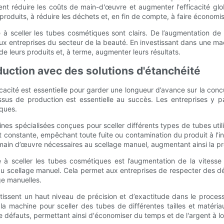
ent réduire les coûts de main-d'œuvre et augmenter l'efficacité glo
roduits, à réduire les déchets et, en fin de compte, à faire économis
e à sceller les tubes cosmétiques sont clairs. De l’augmentation de
 entreprises du secteur de la beauté. En investissant dans une mach
 de leurs produits et, à terme, augmenter leurs résultats.
duction avec des solutions d'étanchéité
ficacité est essentielle pour garder une longueur d’avance sur la co
essus de production est essentielle au succès. Les entreprises y 
iques.
es spécialisées conçues pour sceller différents types de tubes uti
 constante, empêchant toute fuite ou contamination du produit à l'in
main d’œuvre nécessaires au scellage manuel, augmentant ainsi la pr
ne à sceller les tubes cosmétiques est l’augmentation de la vites
 du scellage manuel. Cela permet aux entreprises de respecter des 
ge manuelles.
ntissent un haut niveau de précision et d’exactitude dans le pro
 la machine pour sceller des tubes de différentes tailles et matér
 de défauts, permettant ainsi d'économiser du temps et de l'argent à l