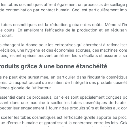
ler les tubes cosmétiques offrent également un processus de scellage p
de contamination par contact humain. Ceci est particulièrement impo
es tubes cosmétiques est la réduction globale des coûts. Même si l’i
 coûts. En améliorant l’efficacité de la production et en réduisan
 court.
 changent la donne pour les entreprises qui cherchent à rationaliser
récision, une hygiène et des économies accrues, ces machines const
s, les entreprises peuvent améliorer leurs résultats et assurer la sat
 produits grâce à une bonne étanchéité
its ne peut être surestimée, en particulier dans l'industrie cosmét
férés. Un aspect crucial du maintien de l’intégrité des produits cosm
nce globale de l’utilisateur.
ssentiel dans ce processus, car elles sont spécialement conçues pou
stissant dans une machine à sceller les tubes cosmétiques de haut
specter leur engagement à fournir des produits sûrs et fiables aux 
 sceller les tubes cosmétiques est l’efficacité qu’elle apporte au p
isque d'erreur humaine et garantissant la cohérence entre les lots.