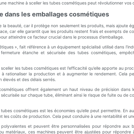
 une machine à sceller les tubes cosmétiques peut révolutionner vos 
ace dans les emballages cosmétiques
e la beauté, car il protège non seulement les produits, mais ajoute éga
ce, car elle garantit que les produits restent frais et exempts de c
 pour atteindre ce facteur crucial dans le processus d’emballage.
tiques », fait référence à un équipement spécialisé utilisé dans l'ind
fermeture étanche et sécurisée des tubes cosmétiques, empêcha
à sceller les tubes cosmétiques est l’efficacité qu’elle apporte au p
 rationaliser la production et à augmenter le rendement. Cela pe
élevés et des délais serrés.
es cosmétiques offrent également un haut niveau de précision dans
écurisée sur chaque tube, éliminant ainsi le risque de fuite ou de c
es tubes cosmétiques est les économies qu’elle peut permettre. En a
t les coûts de production. Cela peut conduire à une rentabilité et un
 polyvalentes et peuvent être personnalisées pour répondre aux be
s ou matériaux, ces machines peuvent être ajustées pour répondre à 