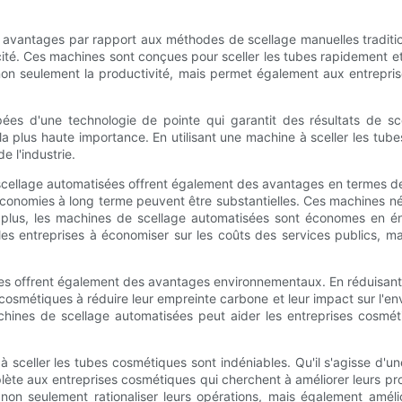
antages par rapport aux méthodes de scellage manuelles traditionne
cité. Ces machines sont conçues pour sceller les tubes rapidement et
non seulement la productivité, mais permet également aux entrepr
es d'une technologie de pointe qui garantit des résultats de scell
 la plus haute importance. En utilisant une machine à sceller les tu
 l'industrie.
de scellage automatisées offrent également des avantages en termes de
conomies à long terme peuvent être substantielles. Ces machines néc
 plus, les machines de scellage automatisées sont économes en 
 les entreprises à économiser sur les coûts des services publics, 
ées offrent également des avantages environnementaux. En réduisant 
cosmétiques à réduire leur empreinte carbone et leur impact sur l'e
machines de scellage automatisées peut aider les entreprises cosm
 à sceller les tubes cosmétiques sont indéniables. Qu'il s'agisse d
plète aux entreprises cosmétiques qui cherchent à améliorer leurs p
on seulement rationaliser leurs opérations, mais également améliore