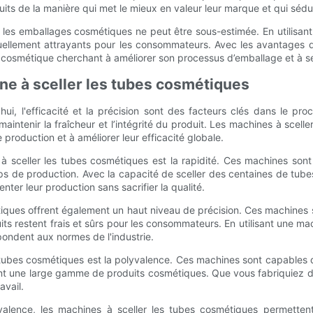
its de la manière qui met le mieux en valeur leur marque et qui séd
 les emballages cosmétiques ne peut être sous-estimée. En utilisant
isuellement attrayants pour les consommateurs. Avec les avantages d
 cosmétique cherchant à améliorer son processus d’emballage et à s
ine à sceller les tubes cosmétiques
hui, l'efficacité et la précision sont des facteurs clés dans le pr
maintenir la fraîcheur et l’intégrité du produit. Les machines à scel
 production et à améliorer leur efficacité globale.
e à sceller les tubes cosmétiques est la rapidité. Ces machines son
temps de production. Avec la capacité de sceller des centaines de tu
ter leur production sans sacrifier la qualité.
métiques offrent également un haut niveau de précision. Ces machine
duits restent frais et sûrs pour les consommateurs. En utilisant une m
pondent aux normes de l'industrie.
s tubes cosmétiques est la polyvalence. Ces machines sont capables de
isant une large gamme de produits cosmétiques. Que vous fabriquie
avail.
lyvalence, les machines à sceller les tubes cosmétiques permette