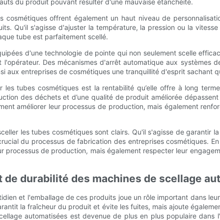
auts du produit pouvant résulter d'une mauvaise étanchéité.
bes cosmétiques offrent également un haut niveau de personnalisati
s. Qu'il s'agisse d'ajuster la température, la pression ou la vitess
haque tube est parfaitement scellé.
quipées d'une technologie de pointe qui non seulement scelle effica
 et l'opérateur. Des mécanismes d'arrêt automatique aux systèmes 
si aux entreprises de cosmétiques une tranquillité d'esprit sachant qu
r les tubes cosmétiques est la rentabilité qu’elle offre à long terme
ction des déchets et d’une qualité de produit améliorée dépassent d
lement améliorer leur processus de production, mais également renf
celler les tubes cosmétiques sont clairs. Qu'il s'agisse de garantir la
crucial du processus de fabrication des entreprises cosmétiques. En 
r processus de production, mais également respecter leur engageme
et de durabilité des machines de scellage a
dien et l'emballage de ces produits joue un rôle important dans leur a
antit la fraîcheur du produit et évite les fuites, mais ajoute égale
scellage automatisées est devenue de plus en plus populaire dans l'i