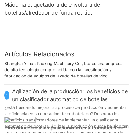
Máquina etiquetadora de envoltura de
botellas/alrededor de funda retráctil
Artículos Relacionados
Shanghai Yiman Packing Machinery Co., Ltd es una empresa
de alta tecnología comprometida con la investigación y
fabricación de equipos de lavado de botellas de vino.
Agilización de la producción: los beneficios de
1
un clasificador automático de botellas
¿Está buscando mejorar su proceso de producción y aumentar
la eficiencia en su operación de embotellado? Descubra los
beneficios transformadores de implementar un clasificador
automático de botellas. Agilizar la producción nunca ha sido tan
- Introducción a los posicionadores automáticos de
fácil con esta tecnología innovadora, que permite tiempos de