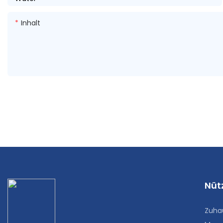
Inhalt
Nütz
Zuha