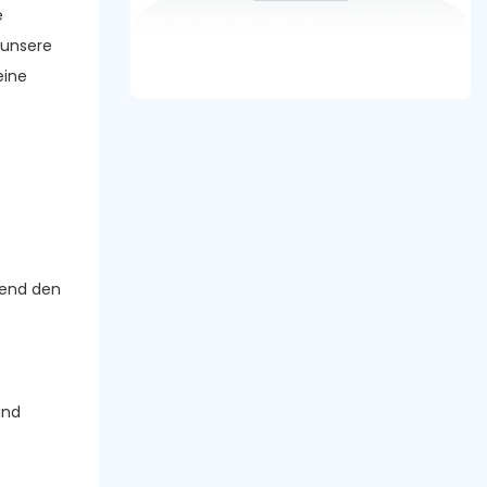
e
 unsere
eine
hend den
und